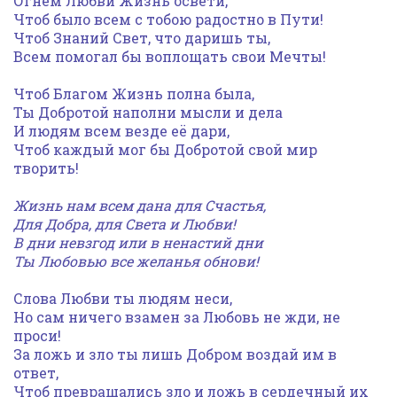
Огнём Любви Жизнь освети,
Чтоб было всем с тобою радостно в Пути!
Чтоб Знаний Свет, что даришь ты,
Всем помогал бы воплощать свои Мечты!
Чтоб Благом Жизнь полна была,
Ты Добротой наполни мысли и дела
И людям всем везде её дари,
Чтоб каждый мог бы Добротой свой мир
творить!
Жизнь нам всем дана для Счастья,
Для Добра, для Света и Любви!
В дни невзгод или в ненастий дни
Ты Любовью все желанья обнови!
Слова Любви ты людям неси,
Но сам ничего взамен за Любовь не жди, не
проси!
За ложь и зло ты лишь Добром воздай им в
ответ,
Чтоб превращались зло и ложь в сердечный их