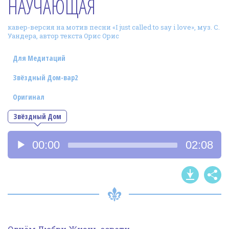
НАУЧАЮЩАЯ
Фотогалерея
кавер-версия на мотив песни «I just called to say i love», муз. С.
In English
Уандера, автор текста Орис Орис
Видео
Для Медитаций
Ииссиидиология
Звёздный Дом-вар2
Оригинал
Номера песен
Звёздный Дом
Аудиоплеер
00:00
02:08