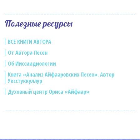
Полезные ресурсы
ВСЕ КНИГИ АВТОРА
От Автора Песен
Об Ииссиидиологии
Книга «Анализ Айфааровских Песен». Автор
Уксстуккуллур
Духовный центр Ориса «Айфаар»