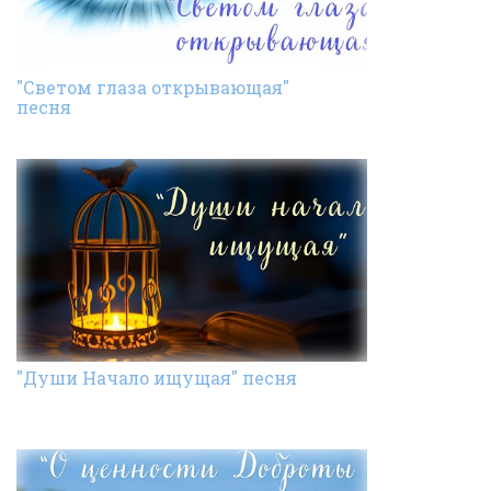
"Светом глаза открывающая"
песня
"Души Начало ищущая" песня