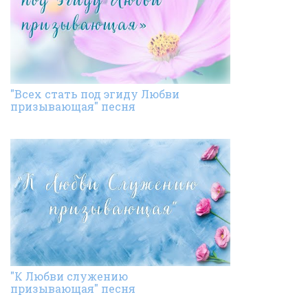
"Всех стать под эгиду Любви
призывающая" песня
"К Любви служению
призывающая" песня