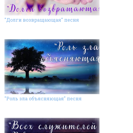
"Долги возвращающая" песня
"Роль зла объясняющая" песня