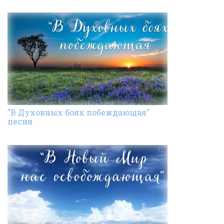
"В Духовных боях побеждающая"
песня