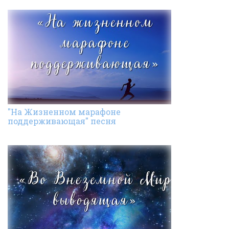
"На Жизненном марафоне
поддерживающая" песня