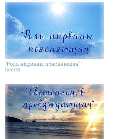
"Роль нирваны поясняющая"
песня