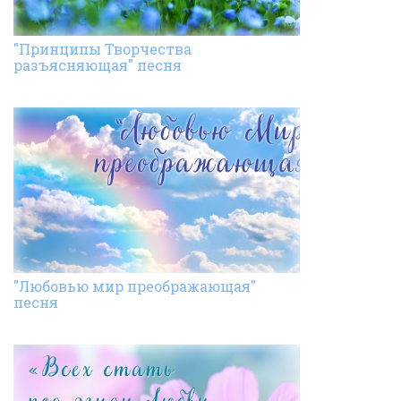
"Принципы Творчества
разъясняющая" песня
"Любовью мир преображающая"
песня