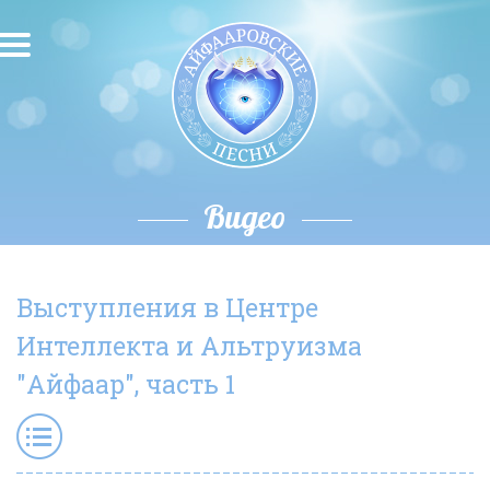
О песнях
Песни
Исполнители
Видео
Исполнение автора
Выступления в Центре
О влиянии звука
Интеллекта и Альтруизма
Новости
"Айфаар", часть 1
Скачать
Контакты