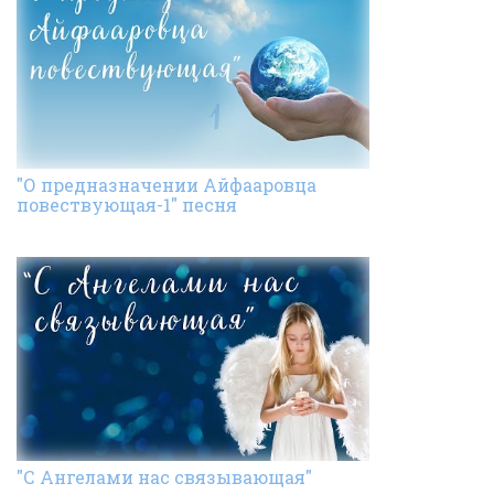
"О предназначении Айфааровца
повествующая-1" песня
"С Ангелами нас связывающая"