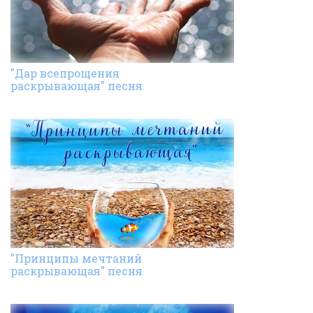
"Дар всепрощения
раскрывающая" песня
"Принципы мечтаний
раскрывающая" песня