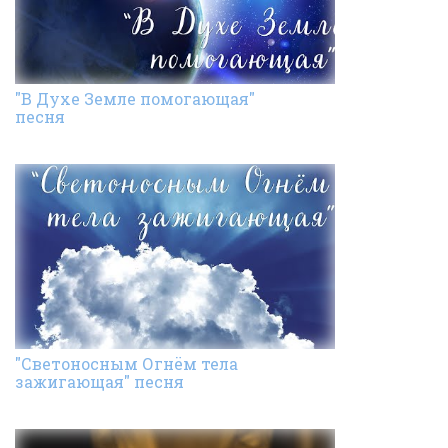
"В Духе Земле помогающая"
песня
"Светоносным Огнём тела
зажигающая" песня