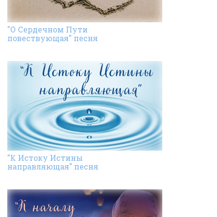
"О Сердечном Пути
повествующая" песня
"К Истоку Истины
направляющая" песня