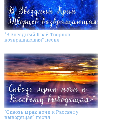
"В Звездный Край Творцов
возвращающая" песня
"Сквозь мрак ночи к Рассвету
выводящая" песня