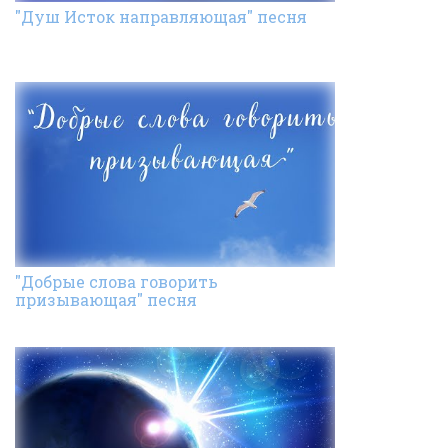
"Душ Исток направляющая" песня
"Добрые слова говорить
призывающая" песня