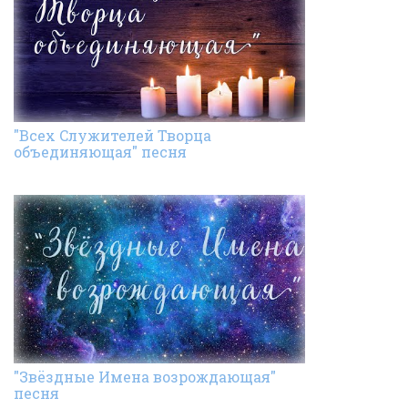
"Всех Cлужителей Творца
объединяющая" песня
"Звёздные Имена возрождающая"
песня