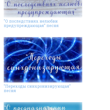
"О последствиях нелюбви
предупреждающая" песня
"Переходы синхронизирующая"
песня