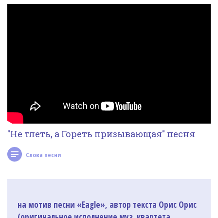
Фотогалерея
In English
Видео
Ииссиидиология
Номера песен
"Не тлеть, а Гореть призывающая" песня
Слова песни
на мотив песни «Eagle», автор текста Орис Орис
(оригинальное исполнение муз. квартета