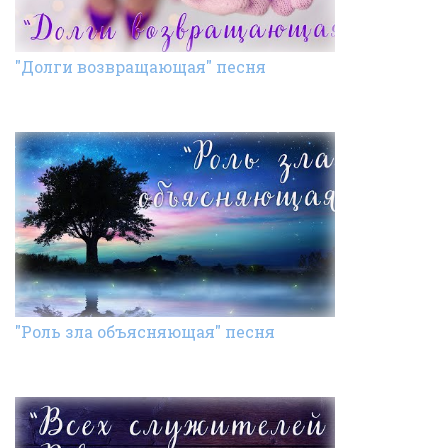
"Долги возвращающая" песня
"Роль зла объясняющая" песня