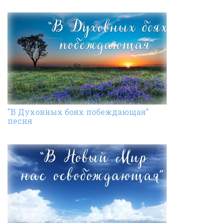
"В Духовных боях побеждающая"
песня