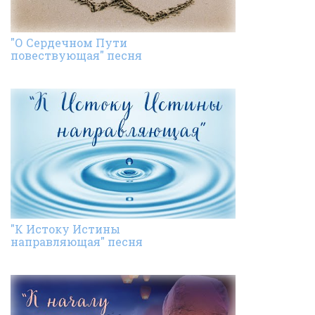
"О Сердечном Пути
повествующая" песня
"К Истоку Истины
направляющая" песня