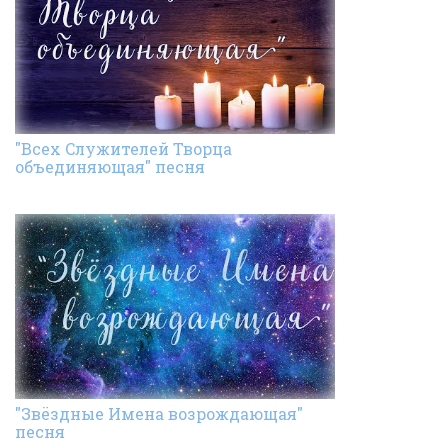
"Всех Cлужителей Творца
объединяющая" песня
"Звёздные Имена возрождающая"
песня