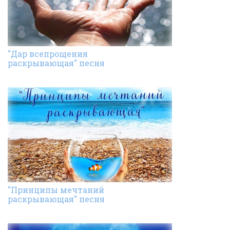
"Дар всепрощения
раскрывающая" песня
"Принципы мечтаний
раскрывающая" песня