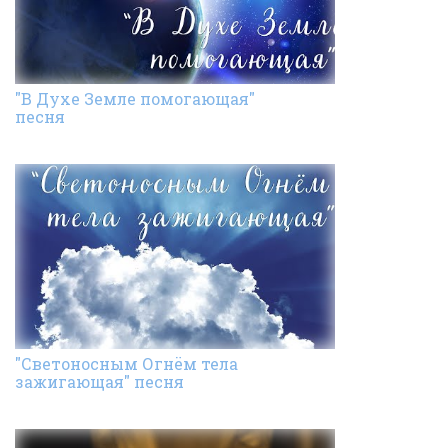
"В Духе Земле помогающая"
песня
"Светоносным Огнём тела
зажигающая" песня