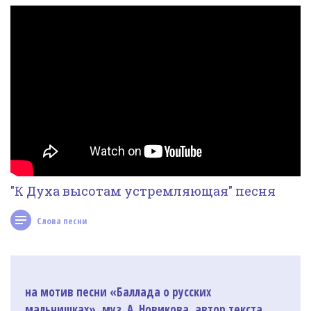
Фотогалерея
In English
Видео
Ииссиидиология
Номера песен
"К Духа высотам устремляющая" песня
Слова песни
на мотив песни «Баллада о русских
мальчишках», муз. А. Новикова, автор текста