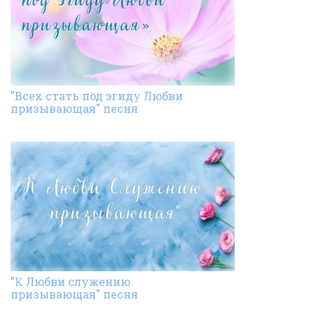
"Всех стать под эгиду Любви
призывающая" песня
"К Любви служению
призывающая" песня