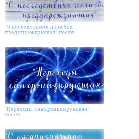
"О последствиях нелюбви
предупреждающая" песня
"Переходы синхронизирующая"
песня