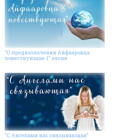
"О предназначении Айфааровца
повествующая-1" песня
"С Ангелами нас связывающая"