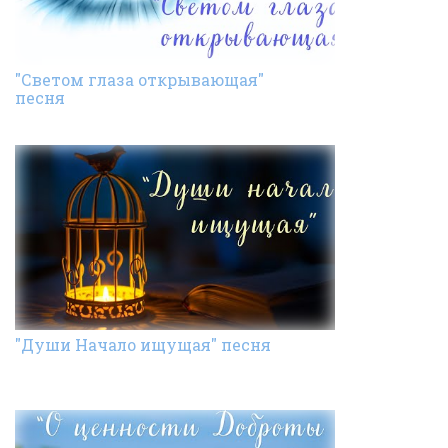
"Светом глаза открывающая"
песня
"Души Начало ищущая" песня