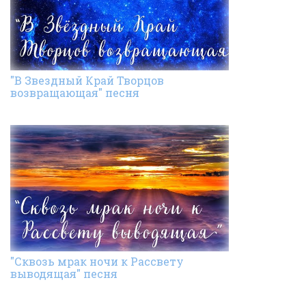
"В Звездный Край Творцов
возвращающая" песня
"Сквозь мрак ночи к Рассвету
выводящая" песня