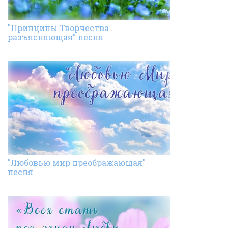
"Принципы Творчества
разъясняющая" песня
"Любовью мир преображающая"
песня