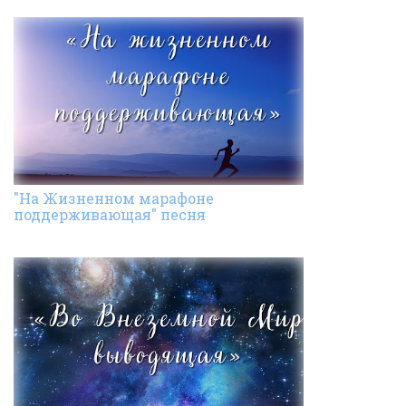
"На Жизненном марафоне
поддерживающая" песня