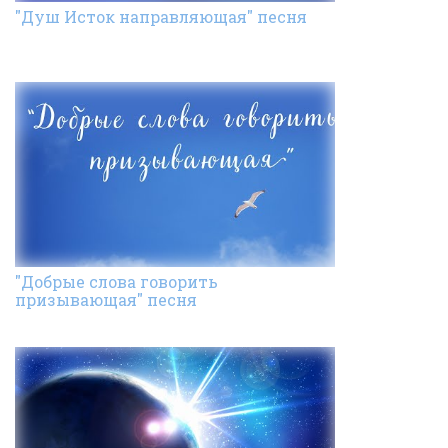
"Душ Исток направляющая" песня
"Добрые слова говорить
призывающая" песня