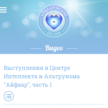
О песнях
Песни
Исполнители
Видео
Исполнение автора
Выступления в Центре
О влиянии звука
Интеллекта и Альтруизма
Новости
"Айфаар", часть 1
Скачать
Контакты