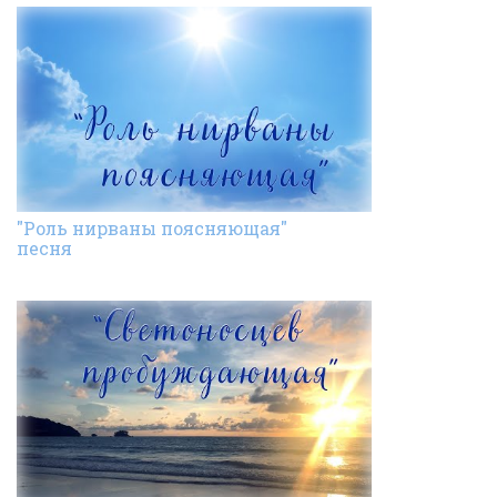
"Роль нирваны поясняющая"
песня