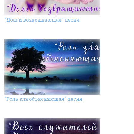
"Долги возвращающая" песня
"Роль зла объясняющая" песня