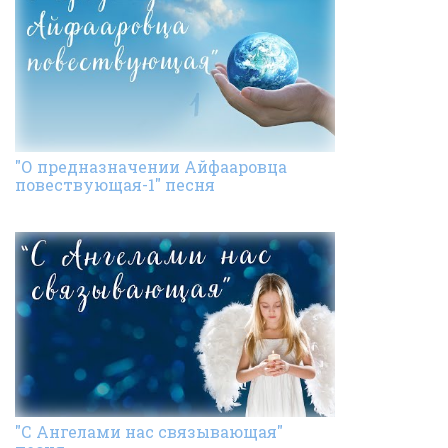
"О предназначении Айфааровца
повествующая-1" песня
"С Ангелами нас связывающая"