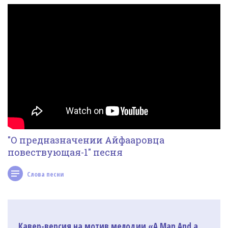
Фотогалерея
In English
Видео
Ииссиидиология
Номера песен
"О предназначении Айфааровца
повествующая-1" песня
Слова песни
Кавер-версия на мотив мелодии «A Man And a