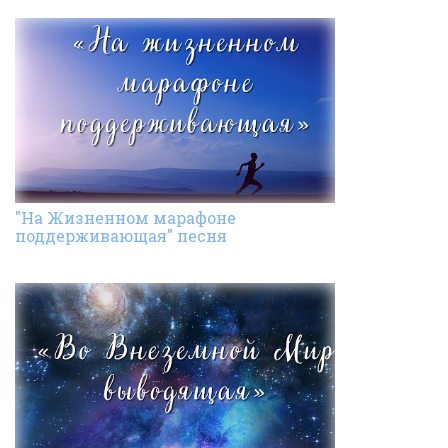
"На Жизненном марафоне
поддерживающая" песня