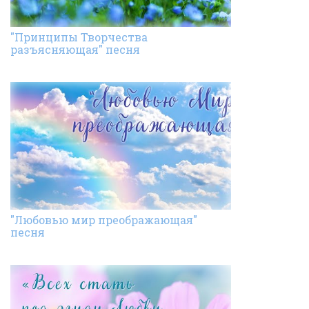
"Принципы Творчества
разъясняющая" песня
"Любовью мир преображающая"
песня