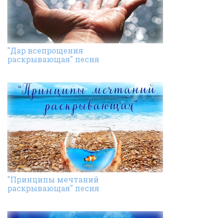
"Дар всепрощения
раскрывающая" песня
"Принципы мечтаний
раскрывающая" песня