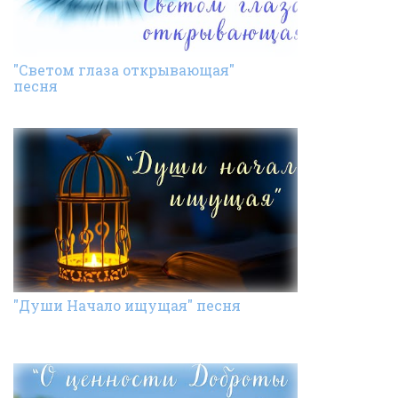
"Светом глаза открывающая"
песня
"Души Начало ищущая" песня