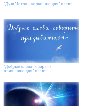
"Душ Исток направляющая" песня
"Добрые слова говорить
призывающая" песня