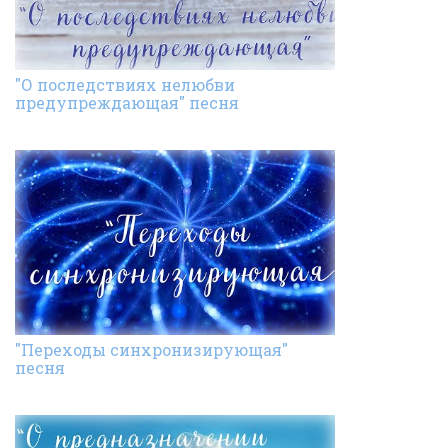
"О последствиях нелюбви
предупреждающая" песня
"Переходы синхронизирующая"
песня