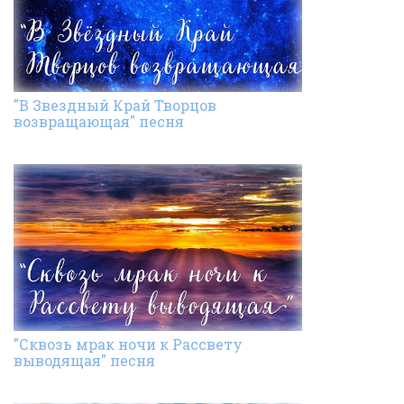
"В Звездный Край Творцов
возвращающая" песня
"Сквозь мрак ночи к Рассвету
выводящая" песня