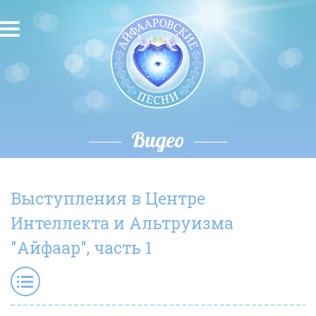
О песнях
Песни
Исполнители
Видео
Исполнение автора
Выступления в Центре
О влиянии звука
Интеллекта и Альтруизма
Новости
"Айфаар", часть 1
Скачать
Контакты