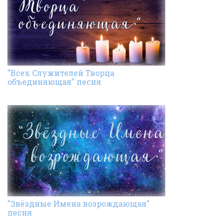
"Всех Cлужителей Творца
объединяющая" песня
"Звёздные Имена возрождающая"
песня