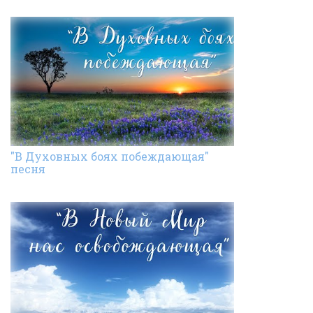
"В Духовных боях побеждающая"
песня