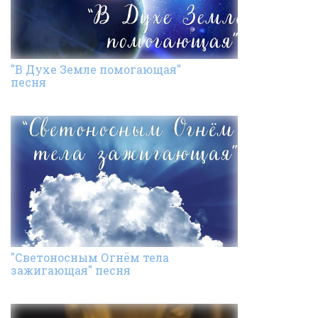
"В Духе Земле помогающая"
песня
"Светоносным Огнём тела
зажигающая" песня