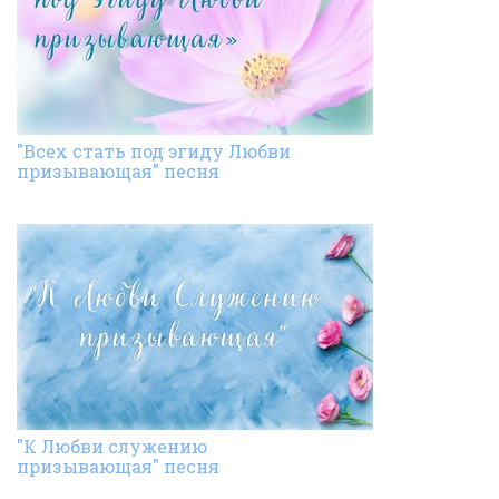
"Всех стать под эгиду Любви
призывающая" песня
"К Любви служению
призывающая" песня