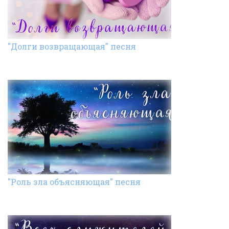
"Долги возвращающая" песня
"Роль зла объясняющая" песня