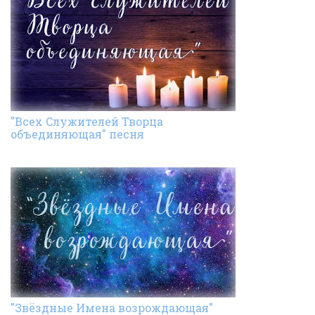
"Всех Cлужителей Творца
объединяющая" песня
"Звёздные Имена возрождающая"