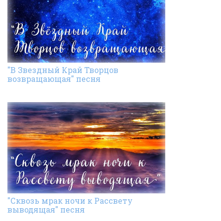
"В Звездный Край Творцов
возвращающая" песня
"Сквозь мрак ночи к Рассвету
выводящая" песня