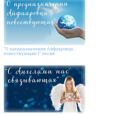
"О предназначении Айфааровца
повествующая-1" песня