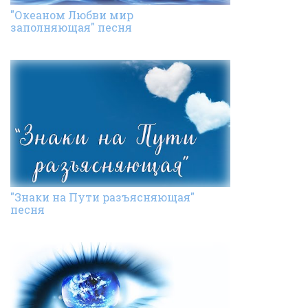
"Океаном Любви мир
заполняющая" песня
"Знаки на Пути разъясняющая"
песня