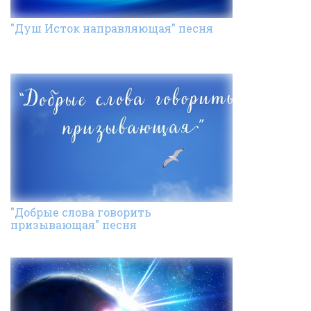
"Душ Исток направляющая" песня
"Добрые слова говорить
призывающая" песня