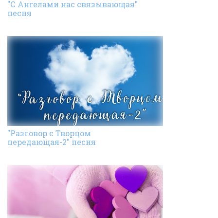
"С Ангелами нас связывающая"
песня
"Разговор с Творцом
передающая-2" песня