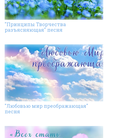
"Принципы Творчества
разъясняющая" песня
"Любовью мир преображающая"
песня