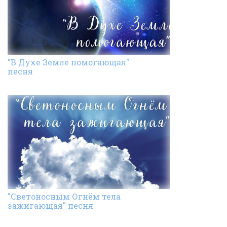
"В Духе Земле помогающая"
песня
"Светоносным Огнём тела
зажигающая" песня