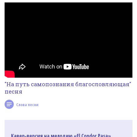
Фотогалерея
In English
Видео
Ииссиидиология
Номера песен
"На путь самопознания благословляющая"
песня
Слова песни
Кавер-версия на мелодию «El Condor Pasa»