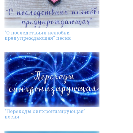
"О последствиях нелюбви
предупреждающая" песня
"Переходы синхронизирующая"
песня