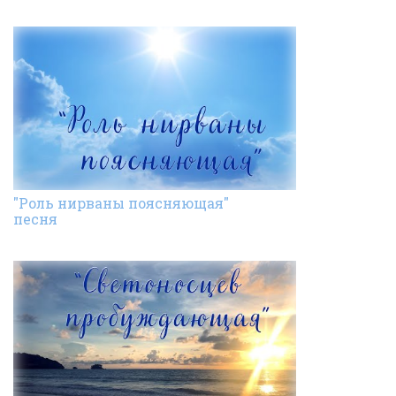
"Роль нирваны поясняющая"
песня