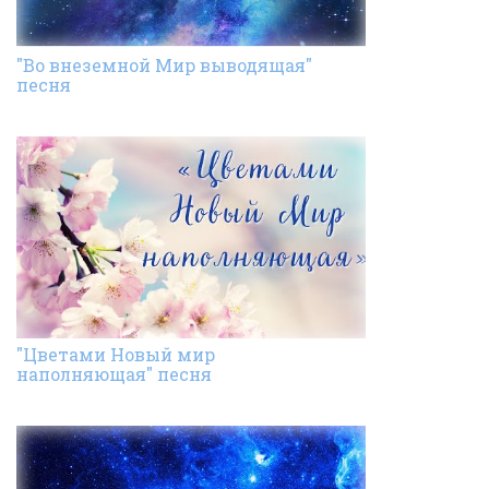
"Во внеземной Мир выводящая"
песня
"Цветами Новый мир
наполняющая" песня