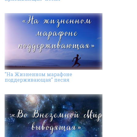
"На Жизненном марафоне
поддерживающая" песня