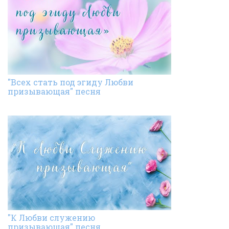
"Всех стать под эгиду Любви
призывающая" песня
"К Любви служению
призывающая" песня