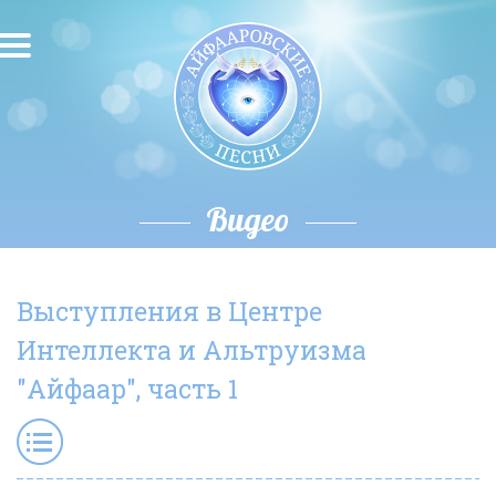
О песнях
Песни
Исполнители
Видео
Исполнение автора
Выступления в Центре
О влиянии звука
Интеллекта и Альтруизма
Новости
"Айфаар", часть 1
Скачать
Контакты