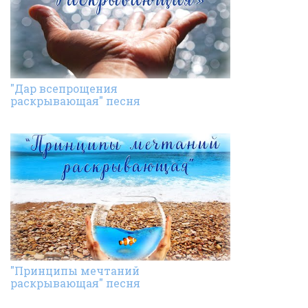
"Дар всепрощения
раскрывающая" песня
"Принципы мечтаний
раскрывающая" песня