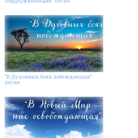
поддерживающая" песня
"В Духовных боях побеждающая"
песня