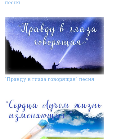
песня
"Правду в глаза говорящая" песня