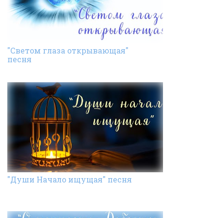
"Светом глаза открывающая"
песня
"Души Начало ищущая" песня