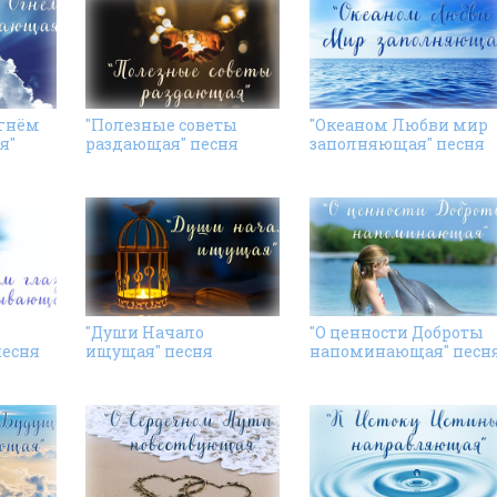
Огнём
"Полезные советы
"Океаном Любви мир
я"
раздающая" песня
заполняющая" песня
"Души Начало
"О ценности Доброты
песня
ищущая" песня
напоминающая" песн