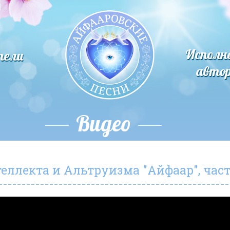
Исполн
тели
авто
Видео
ллекта и Альтруизма "Айфаар", част