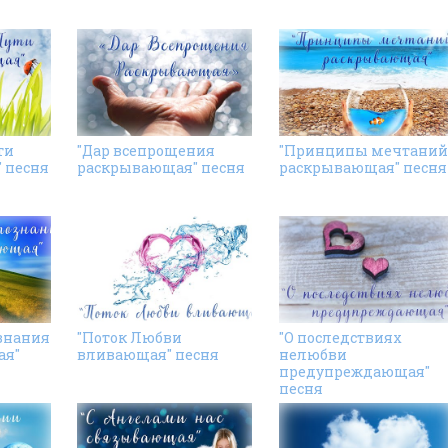
ти
"Дар всепрощения
"Принципы мечтаний
 песня
раскрывающая" песня
раскрывающая" песня
знания
"Поток Любви
"О последствиях
ая"
вливающая" песня
нелюбви
предупреждающая"
песня