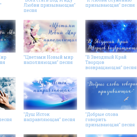
"
Любви призывающая"
призывающая" песня
песня
Мир
"Цветами Новый мир
"В Звездный Край
ня
наполняющая" песня
Творцов
возвращающая" песня
"Душ Исток
"Добрые слова
песня
направляющая" песня
говорить
призывающая" песня