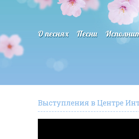
О песнях
Песни
Исполни
Выступления в Центре Инте