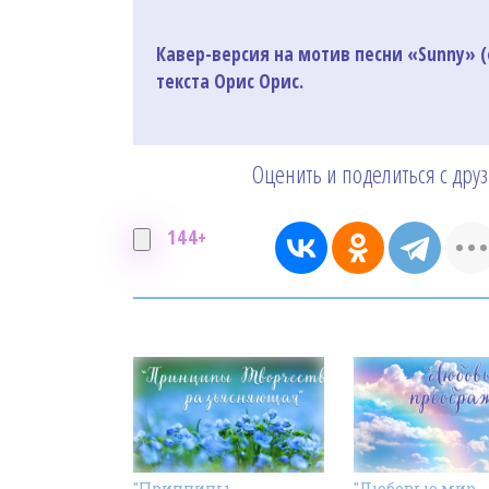
Кавер-версия на мотив песни «Sunny» (
текста Орис Орис.
Оценить и поделиться с дру
144+
"Принципы
"Любовью мир