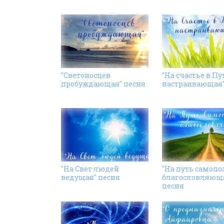
"Светоносцев
"На счастье в Пу
пробуждающая" песня
настраивающая"
"На Свет людей
"На путь самопо
ведущая" песня
благословляющ
песня