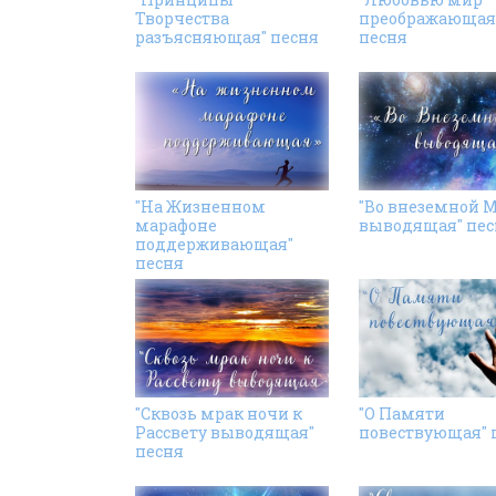
Творчества
преображающая
разъясняющая" песня
песня
"На Жизненном
"Во внеземной 
марафоне
выводящая" пес
поддерживающая"
песня
"Сквозь мрак ночи к
"О Памяти
Рассвету выводящая"
повествующая" 
песня