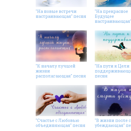
"На новые встречи
"На прекрасное
настраивающая" песня
Будущее
настраивающая"
"К началу лучшей
"На пути к Цели
жизни
поддерживающа
располагающая" песня
песня
"Счастье с Любовью
"В жизни после 
объединяющая" песня
убеждающая" пе