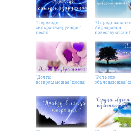
"Переходы
"О предназначе
синхронизирующая"
Айфааровца
песня
повествующая-1"
"Долги
"Роль зла
возвращающая" песня
объясняющая" п