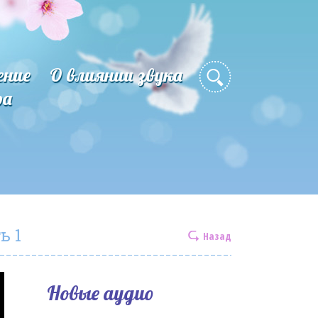
ение
О влиянии звука
ра
ь 1
Назад
Новые аудио