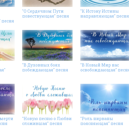
"О Сердечном Пути
"К Истоку Истины
повествующая" песня
направляющая" песня
 песня
"В Духовных боях
"В Новый Мир нас
я"
побеждающая" песня
освобождающая" песн
смерти
"Новую песню о Любви
"Роль нирваны
сня
сложившая" песня
поясняющая" песня