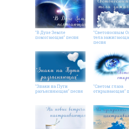
"В Духе Земле
"Светоносным 
помогающая" песня
тела зажигающа
песня
"Знаки на Пути
"Светом глаза
разъясняющая" песня
открывающая" 