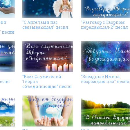
нии
"С Ангелами нас
"Разговор с Творцом
связывающая" песня
передающая-2" песня
 песня
"Всех Cлужителей
"Звёздные Имена
есня
Творца
возрождающая" песня
объединяющая" песня