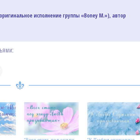
оригинальное исполнение группы «Boney M.»), автор
зьями:
"Всех стать под эгиду
"К Любви служению