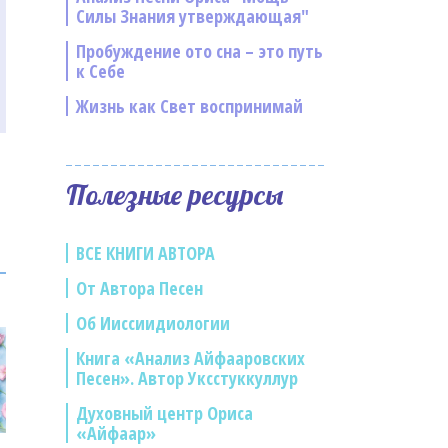
Силы Знания утверждающая"
Пробуждение ото сна – это путь
к Себе
Жизнь как Свет воспринимай
Полезные ресурсы
ВСЕ КНИГИ АВТОРА
От Автора Песен
Об Ииссиидиологии
Книга «Анализ Айфааровских
Песен». Автор Уксстуккуллур
Духовный центр Ориса
«Айфаар»