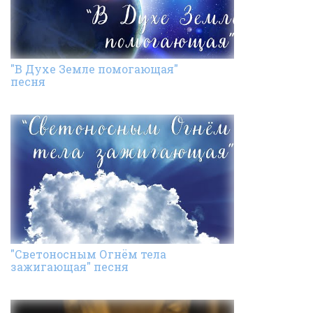
"В Духе Земле помогающая"
песня
"Светоносным Огнём тела
зажигающая" песня