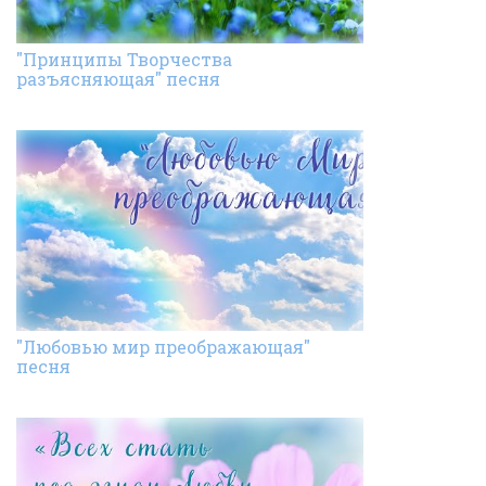
"Принципы Творчества
разъясняющая" песня
"Любовью мир преображающая"
песня