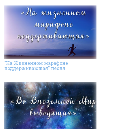
"На Жизненном марафоне
поддерживающая" песня