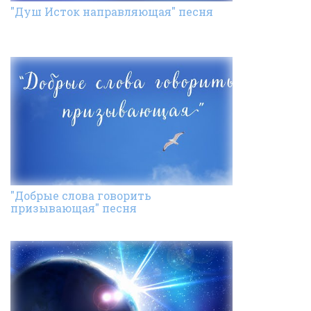
"Душ Исток направляющая" песня
"Добрые слова говорить
призывающая" песня