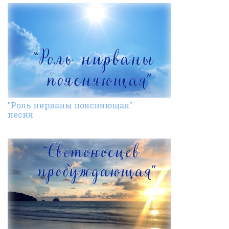
"Роль нирваны поясняющая"
песня