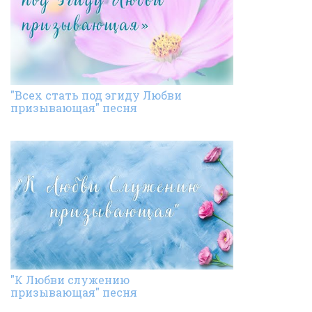
"Всех стать под эгиду Любви
призывающая" песня
"К Любви служению
призывающая" песня