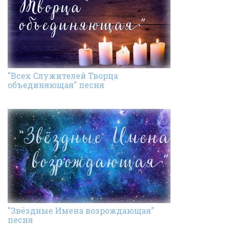
"Всех Cлужителей Творца
объединяющая" песня
"Звёздные Имена возрождающая"
песня