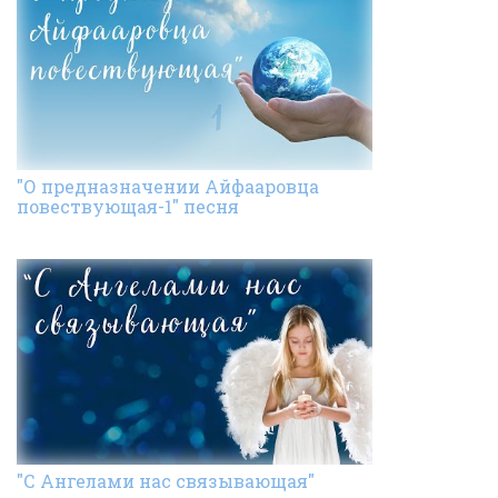
"О предназначении Айфааровца
повествующая-1" песня
"С Ангелами нас связывающая"