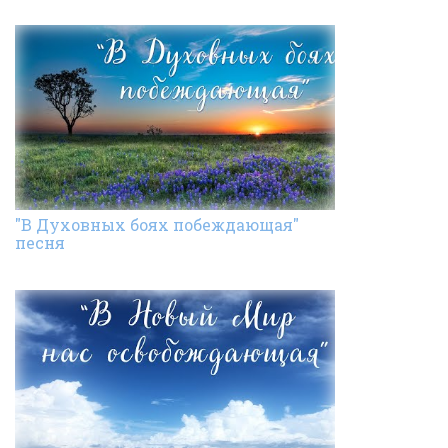
"В Духовных боях побеждающая"
песня