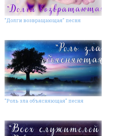
"Долги возвращающая" песня
"Роль зла объясняющая" песня