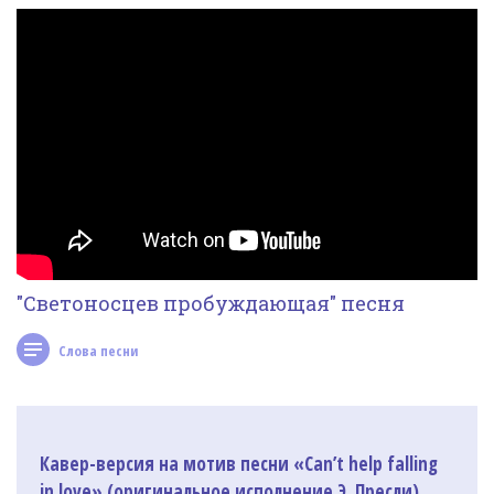
Фотогалерея
In English
Видео
Ииссиидиология
Номера песен
"Светоносцев пробуждающая" песня
Слова песни
Кавер-версия на мотив песни «Сan’t help falling
in love» (оригинальное исполнение Э. Пресли),