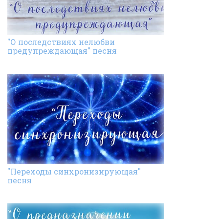
"О последствиях нелюбви
предупреждающая" песня
"Переходы синхронизирующая"
песня