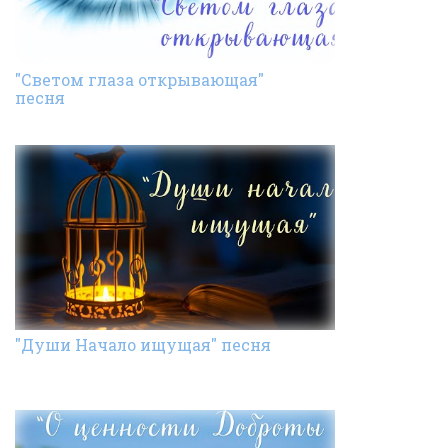
"Светом глаза открывающая"
песня
"Души Начало ищущая" песня