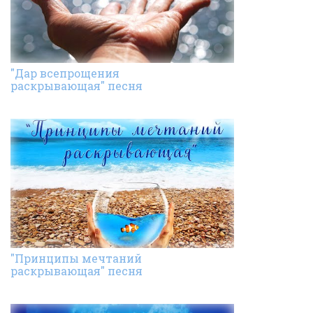
"Дар всепрощения
раскрывающая" песня
"Принципы мечтаний
раскрывающая" песня