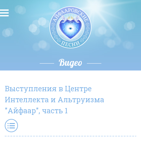
О песнях
Песни
Исполнители
Видео
Исполнение автора
Выступления в Центре
О влиянии звука
Интеллекта и Альтруизма
Новости
"Айфаар", часть 1
Скачать
Контакты