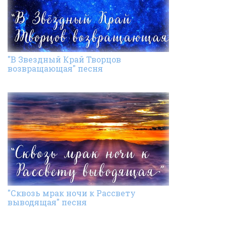
"В Звездный Край Творцов
возвращающая" песня
"Сквозь мрак ночи к Рассвету
выводящая" песня