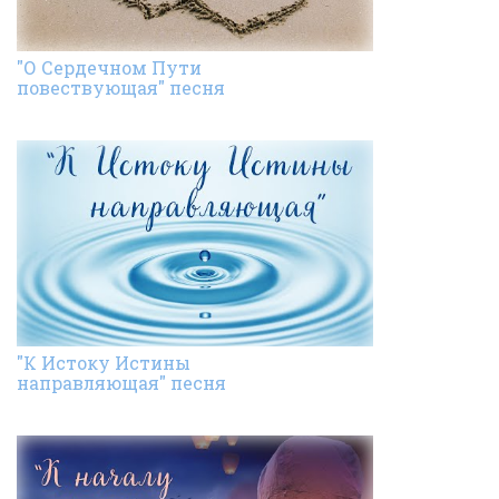
"О Сердечном Пути
повествующая" песня
"К Истоку Истины
направляющая" песня