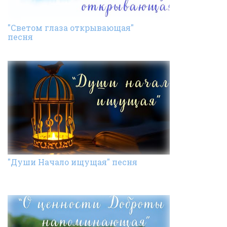
"Светом глаза открывающая"
песня
"Души Начало ищущая" песня