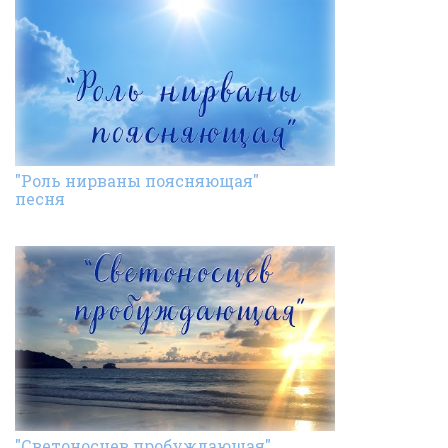
"Роль нирваны поясняющая"
песня
"Светоносцев пробуждающая"