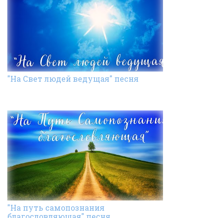
"На Свет людей ведущая" песня
"На путь самопознания
благословляющая" песня