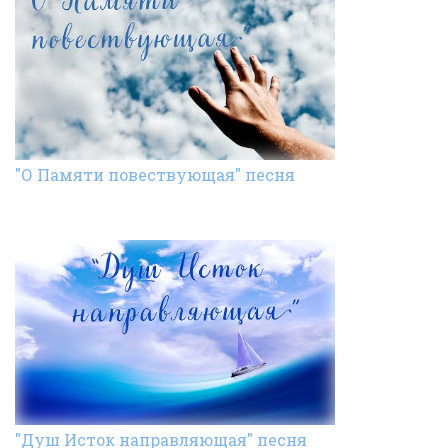
"О Памяти повествующая" песня
"Душ Исток направляющая" песня