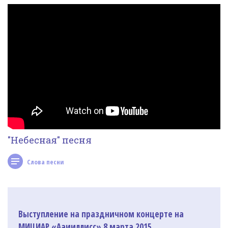
Фотогалерея
In English
Видео
Ииссиидиология
Номера песен
"Небесная" песня
Слова песни
Выступление на праздничном концерте на
МИЦИАР «Ааииллисс» 8 марта 2015