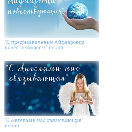
"О предназначении Айфааровца
повествующая-1" песня
"С Ангелами нас связывающая"
песня