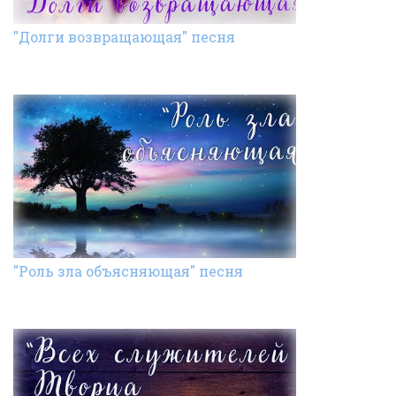
"Долги возвращающая" песня
"Роль зла объясняющая" песня