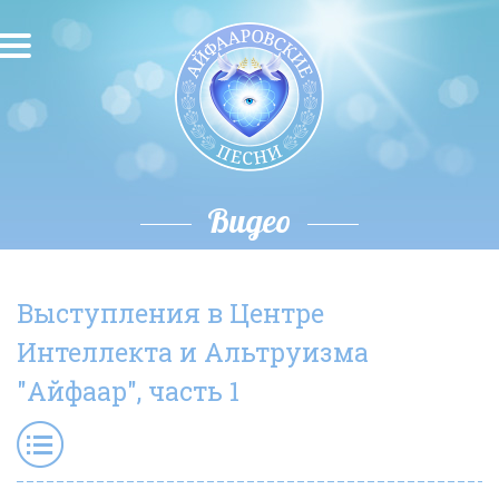
О песнях
Песни
Исполнители
Видео
Исполнение автора
Выступления в Центре
О влиянии звука
Интеллекта и Альтруизма
Новости
"Айфаар", часть 1
Скачать
Контакты