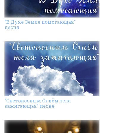
"В Духе Земле помогающая"
песня
"Светоносным Огнём тела
зажигающая" песня