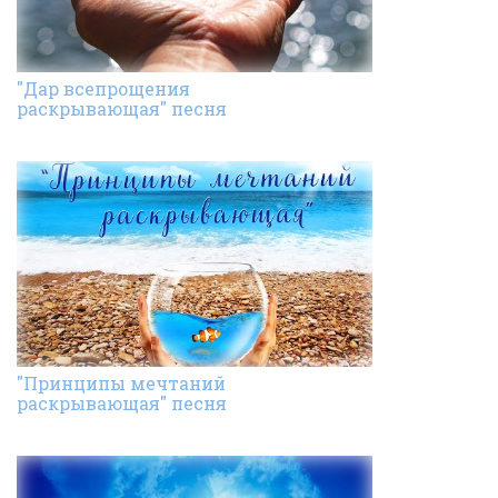
"Дар всепрощения
раскрывающая" песня
"Принципы мечтаний
раскрывающая" песня