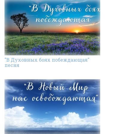
"В Духовных боях побеждающая"
песня