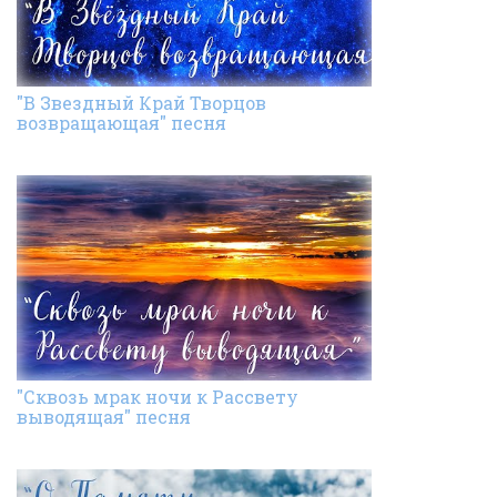
"В Звездный Край Творцов
возвращающая" песня
"Сквозь мрак ночи к Рассвету
выводящая" песня