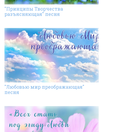
"Принципы Творчества
разъясняющая" песня
"Любовью мир преображающая"
песня