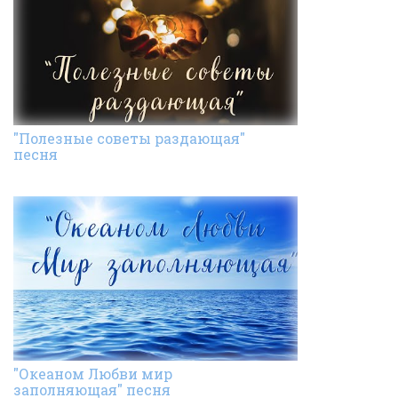
"Полезные советы раздающая"
песня
"Океаном Любви мир
заполняющая" песня