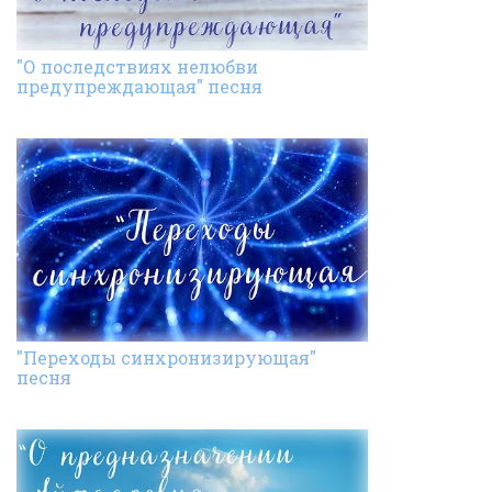
"О последствиях нелюбви
предупреждающая" песня
"Переходы синхронизирующая"
песня