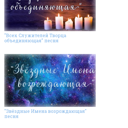
"Всех Cлужителей Творца
объединяющая" песня
"Звёздные Имена возрождающая"
песня