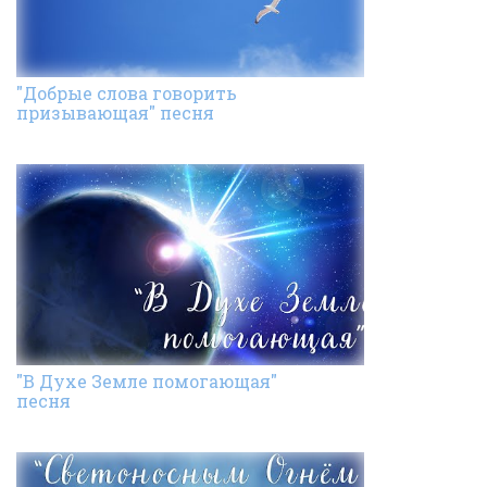
"Добрые слова говорить
призывающая" песня
"В Духе Земле помогающая"
песня