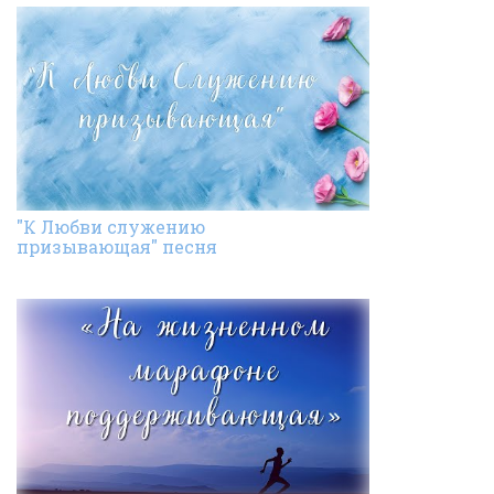
"К Любви служению
призывающая" песня