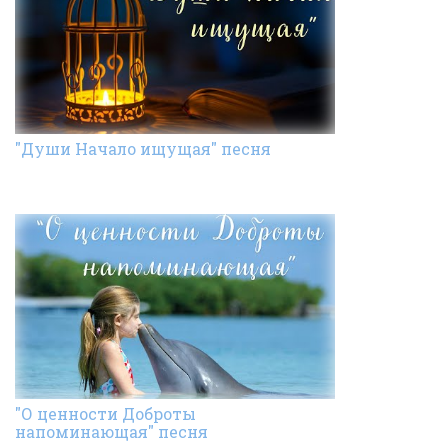
"Души Начало ищущая" песня
"О ценности Доброты
напоминающая" песня