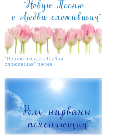
"Новую песню о Любви
сложившая" песня