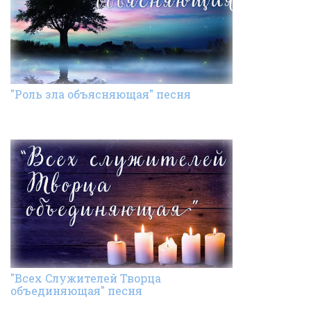
"Роль зла объясняющая" песня
"Всех Cлужителей Творца
объединяющая" песня