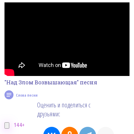
Фотогалерея
In English
Видео
Ииссиидиология
Номера песен
"Над Злом Возвышающая" песня
Слова песни
Оценить и поделиться с
друзьями:
144+