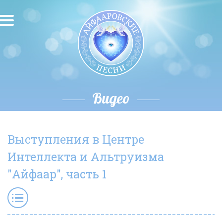
О песнях
Песни
Исполнители
Видео
Исполнение автора
Выступления в Центре
О влиянии звука
Интеллекта и Альтруизма
Новости
"Айфаар", часть 1
Скачать
Контакты