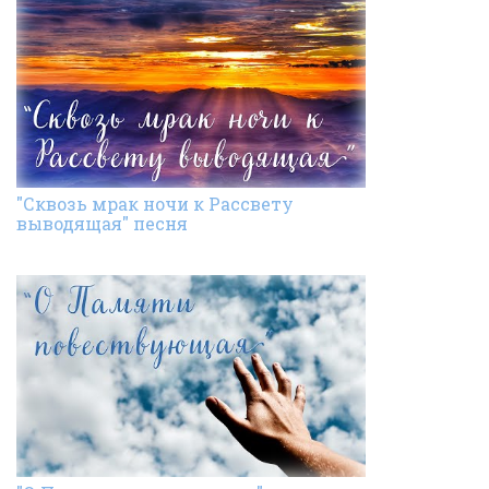
"Сквозь мрак ночи к Рассвету
выводящая" песня