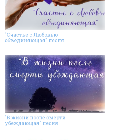
"Счастье с Любовью
объединяющая" песня
"В жизни после смерти
убеждающая" песня