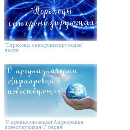
"Переходы синхронизирующая"
песня
"О предназначении Айфааровца
повествующая-1" песня