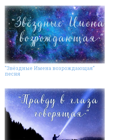
"Звёздные Имена возрождающая"
песня