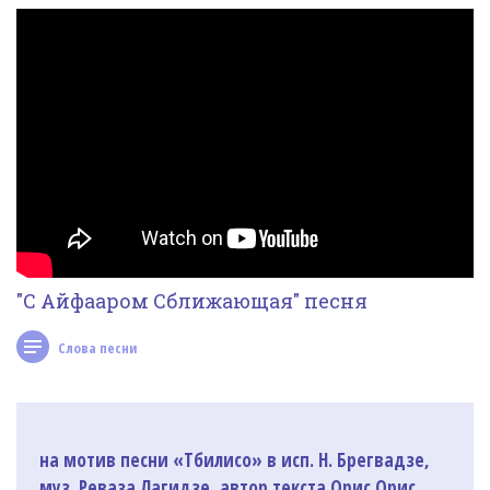
Фотогалерея
In English
Видео
Ииссиидиология
Номера песен
"С Айфааром Сближающая" песня
Слова песни
на мотив песни «Тбилисо» в исп. Н. Брегвадзе,
муз. Реваза Лагидзе, автор текста Орис Орис.