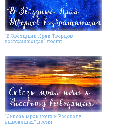
"В Звездный Край Творцов
возвращающая" песня
"Сквозь мрак ночи к Рассвету
выводящая" песня