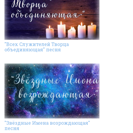
"Всех Cлужителей Творца
объединяющая" песня
"Звёздные Имена возрождающая"
песня