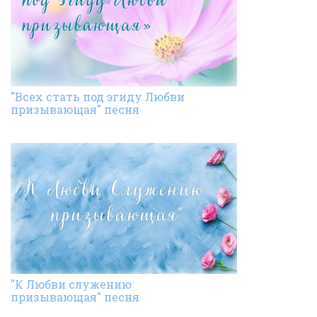
"Всех стать под эгиду Любви
призывающая" песня
"К Любви служению
призывающая" песня