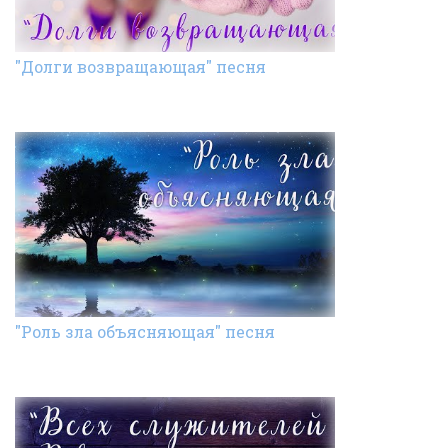
"Долги возвращающая" песня
"Роль зла объясняющая" песня