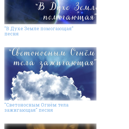
"В Духе Земле помогающая"
песня
"Светоносным Огнём тела
зажигающая" песня