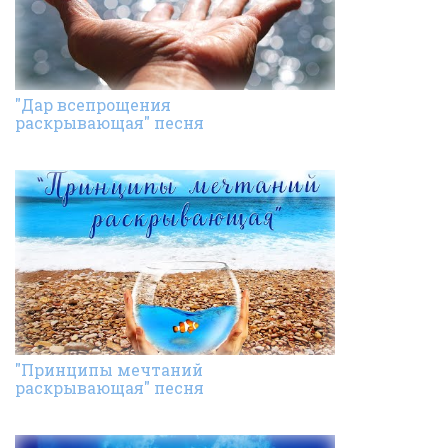
"Дар всепрощения
раскрывающая" песня
"Принципы мечтаний
раскрывающая" песня