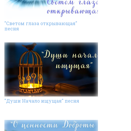
"Светом глаза открывающая"
песня
"Души Начало ищущая" песня