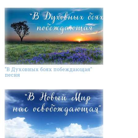
"В Духовных боях побеждающая"
песня