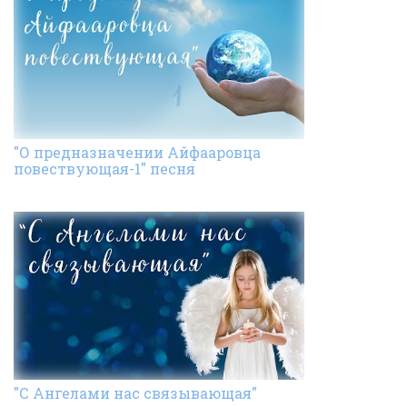
"О предназначении Айфааровца
повествующая-1" песня
"С Ангелами нас связывающая"