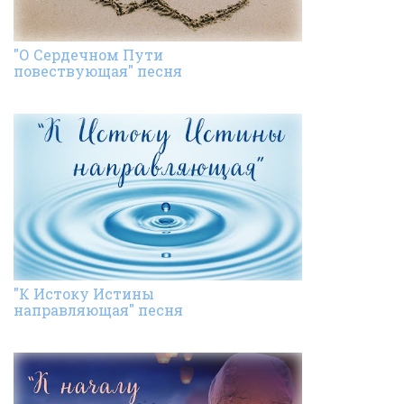
"О Сердечном Пути
повествующая" песня
"К Истоку Истины
направляющая" песня