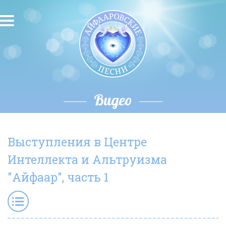
О песнях
Песни
Исполнители
Видео
Исполнение автора
Выступления в Центре
О влиянии звука
Интеллекта и Альтруизма
Новости
"Айфаар", часть 1
Скачать
Контакты