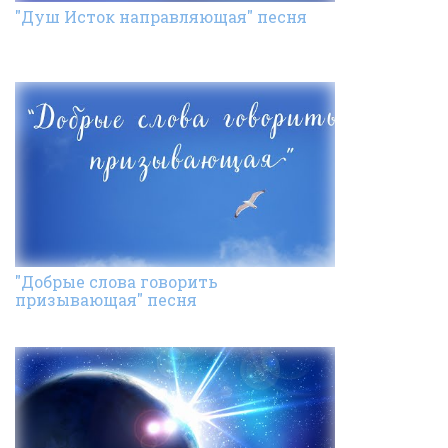
"Душ Исток направляющая" песня
"Добрые слова говорить
призывающая" песня