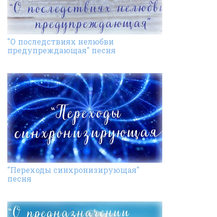
"О последствиях нелюбви
предупреждающая" песня
"Переходы синхронизирующая"
песня