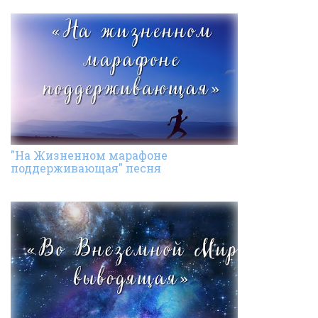
"На Жизненном марафоне
поддерживающая" песня