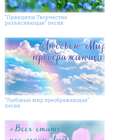
"Принципы Творчества
разъясняющая" песня
"Любовью мир преображающая"
песня