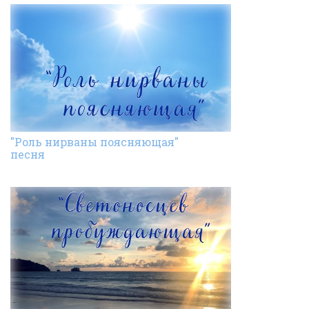
"Роль нирваны поясняющая"
песня