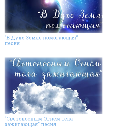
"В Духе Земле помогающая"
песня
"Светоносным Огнём тела
зажигающая" песня