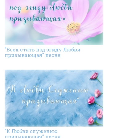
"Всех стать под эгиду Любви
призывающая" песня
"К Любви служению
призывающая" песня