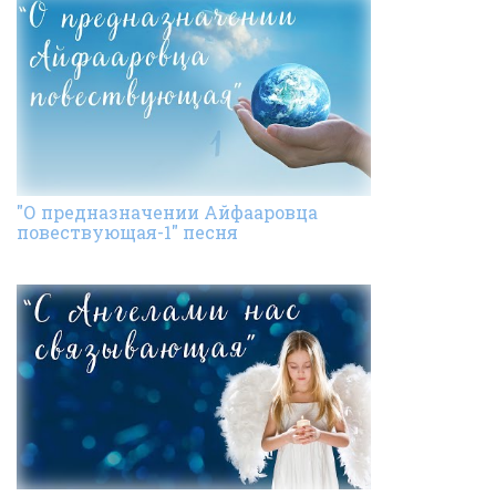
"О предназначении Айфааровца
повествующая-1" песня