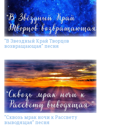
"В Звездный Край Творцов
возвращающая" песня
"Сквозь мрак ночи к Рассвету
выводящая" песня