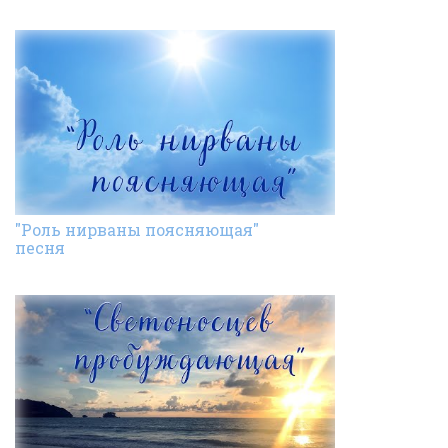
"Роль нирваны поясняющая"
песня