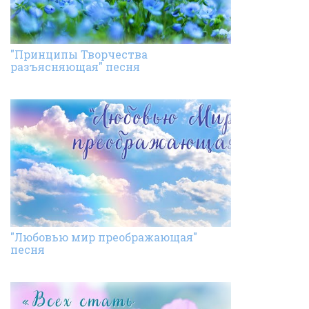
"Принципы Творчества
разъясняющая" песня
"Любовью мир преображающая"
песня