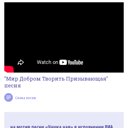
Фотогалерея
In English
Видео
Ииссиидиология
Номера песен
"Мир Добром Творить Призывающая"
песня
Слова песни
на мотив песни «Чашка чая» в исполнении ВИА