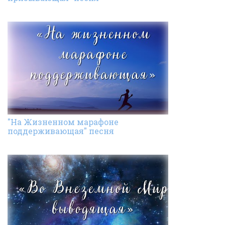
"На Жизненном марафоне
поддерживающая" песня