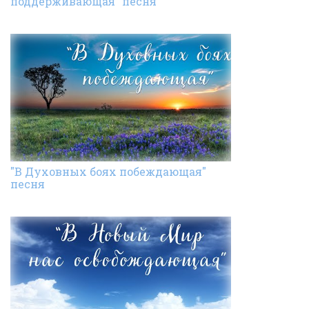
поддерживающая" песня
"В Духовных боях побеждающая"
песня