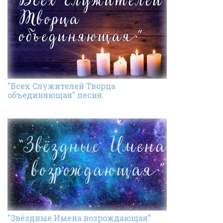
"Всех Cлужителей Творца
объединяющая" песня
"Звёздные Имена возрождающая"