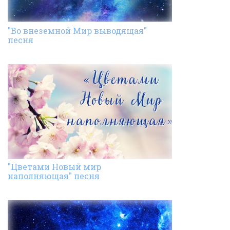
"Во внеземной Мир выводящая"
песня
"Цветами Новый мир
наполняющая" песня