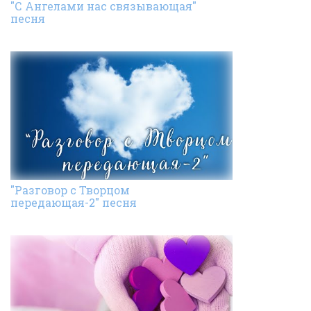
"С Ангелами нас связывающая"
песня
"Разговор с Творцом
передающая-2" песня