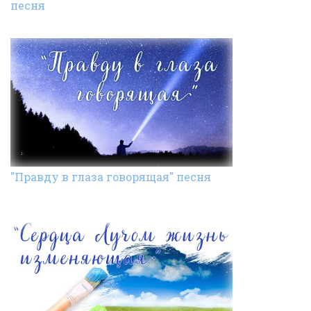
песня
"Правду в глаза говорящая" песня