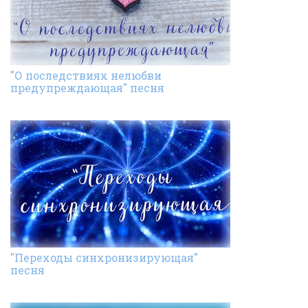
"О последствиях нелюбви
предупреждающая" песня
"Переходы синхронизирующая"
песня