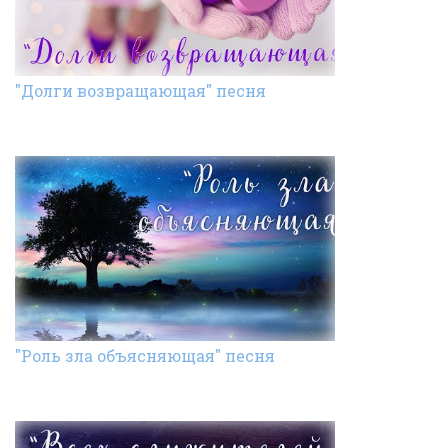
"Долги возвращающая" песня
"Роль зла объясняющая" песня