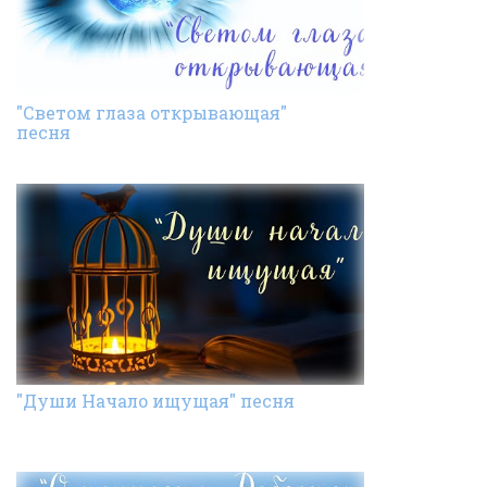
"Светом глаза открывающая"
песня
"Души Начало ищущая" песня