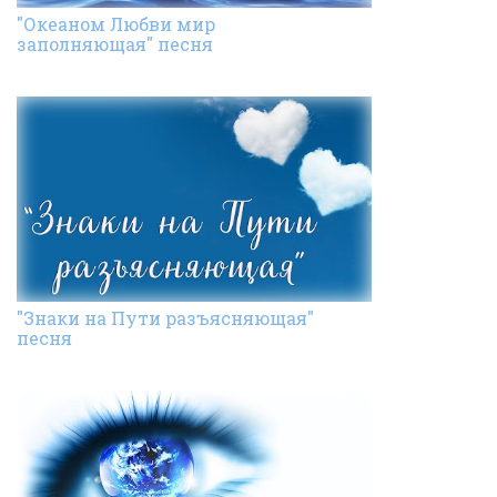
"Океаном Любви мир
заполняющая" песня
"Знаки на Пути разъясняющая"
песня