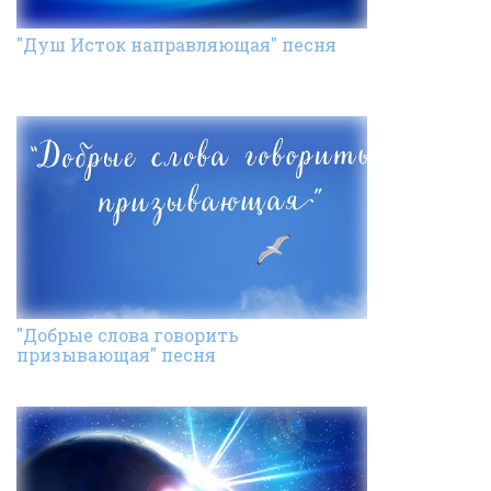
"Душ Исток направляющая" песня
"Добрые слова говорить
призывающая" песня