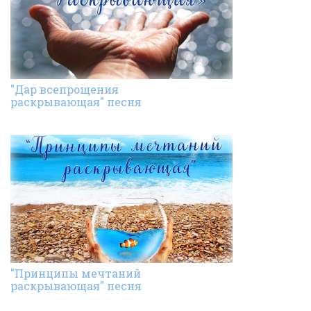
"Дар всепрощения
раскрывающая" песня
"Принципы мечтаний
раскрывающая" песня