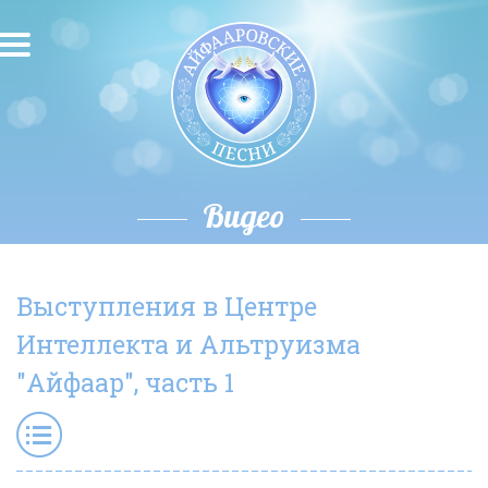
О песнях
Песни
Исполнители
Видео
Исполнение автора
Выступления в Центре
О влиянии звука
Интеллекта и Альтруизма
Новости
"Айфаар", часть 1
Скачать
Контакты