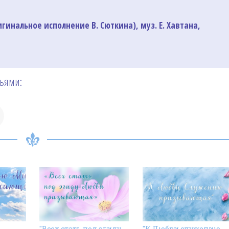
инальное исполнение В. Сюткина), муз. Е. Хавтана,
зьями:
"Всех стать под эгиду
"К Любви служению