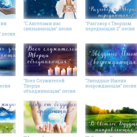
нии
"С Ангелами нас
"Разговор с Творцом
связывающая" песня
передающая-2" песня
 песня
"Всех Cлужителей
"Звёздные Имена
есня
Творца
возрождающая" песня
объединяющая" песня