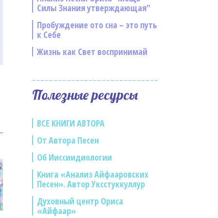
Силы Знания утверждающая"
Пробуждение ото сна – это путь
к Себе
Жизнь как Свет воспринимай
Полезные ресурсы
ВСЕ КНИГИ АВТОРА
От Автора Песен
Об Ииссиидиологии
Книга «Анализ Айфааровских
Песен». Автор Уксстуккуллур
Духовный центр Ориса
«Айфаар»