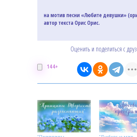
на мотив песни «Любите девушки» (ориг
автор текста Орис Орис.
Оценить и поделиться с дру
144+
"Принципы
"Любовью мир