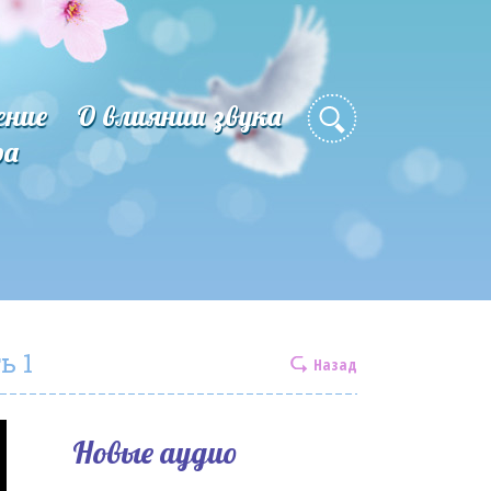
ение
О влиянии звука
ра
ь 1
Назад
Новые аудио