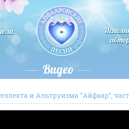
Исполн
тели
авто
Видео
ллекта и Альтруизма "Айфаар", част