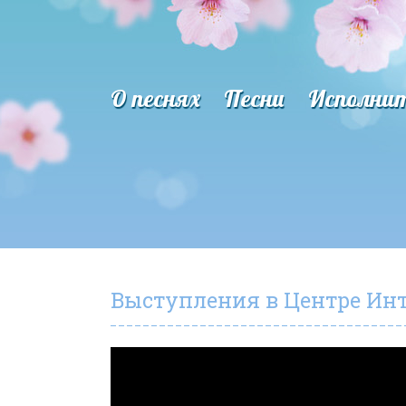
О песнях
Песни
Исполни
Выступления в Центре Инте