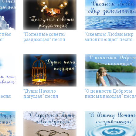
Огнём
"Полезные советы
"Океаном Любви мир
я"
раздающая" песня
заполняющая" песня
"Души Начало
"О ценности Доброты
песня
ищущая" песня
напоминающая" песн