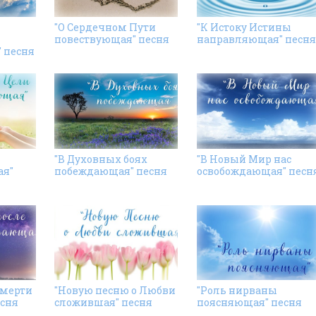
"О Сердечном Пути
"К Истоку Истины
повествующая" песня
направляющая" песня
 песня
"В Духовных боях
"В Новый Мир нас
я"
побеждающая" песня
освобождающая" песн
смерти
"Новую песню о Любви
"Роль нирваны
сня
сложившая" песня
поясняющая" песня