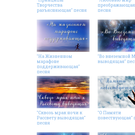
Творчества
преображающая
разъясняющая" песня
песня
"На Жизненном
"Во внеземной 
марафоне
выводящая" пес
поддерживающая"
песня
"Сквозь мрак ночи к
"О Памяти
Рассвету выводящая"
повествующая" 
песня