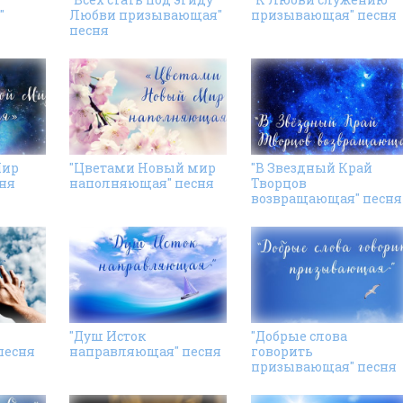
"
Любви призывающая"
призывающая" песня
песня
Мир
"Цветами Новый мир
"В Звездный Край
ня
наполняющая" песня
Творцов
возвращающая" песня
"Душ Исток
"Добрые слова
песня
направляющая" песня
говорить
призывающая" песня