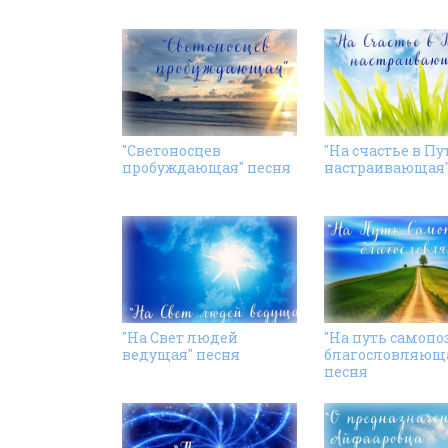
"Светоносцев
"На счастье в Пу
пробуждающая" песня
настраивающая"
"На Свет людей
"На путь самопо
ведущая" песня
благословляющ
песня