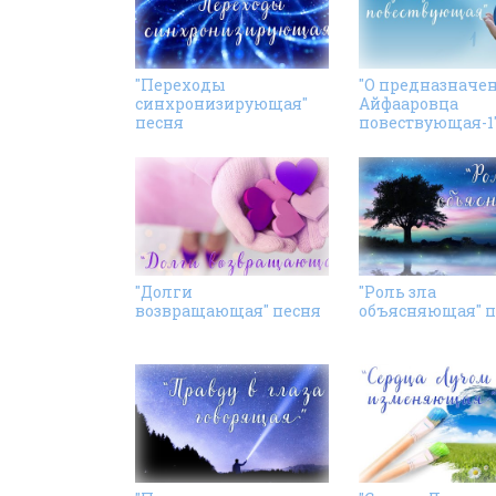
"Переходы
"О предназначе
синхронизирующая"
Айфааровца
песня
повествующая-1"
"Долги
"Роль зла
возвращающая" песня
объясняющая" п