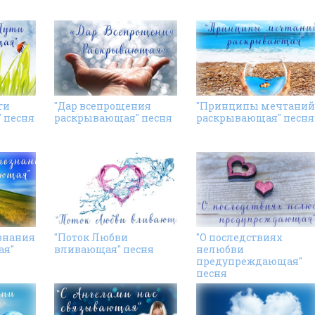
ти
"Дар всепрощения
"Принципы мечтаний
 песня
раскрывающая" песня
раскрывающая" песня
знания
"Поток Любви
"О последствиях
ая"
вливающая" песня
нелюбви
предупреждающая"
песня