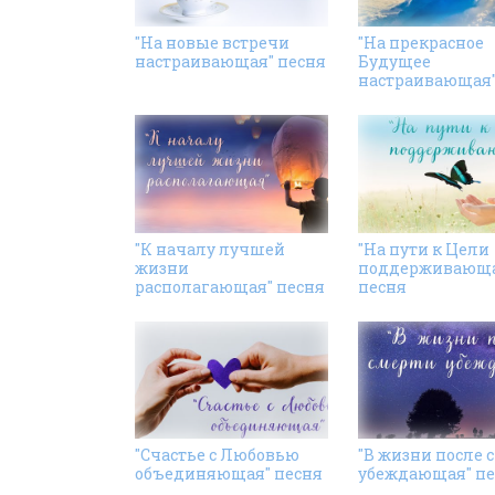
"На новые встречи
"На прекрасное
настраивающая" песня
Будущее
настраивающая"
"К началу лучшей
"На пути к Цели
жизни
поддерживающа
располагающая" песня
песня
"Счастье с Любовью
"В жизни после 
объединяющая" песня
убеждающая" пе