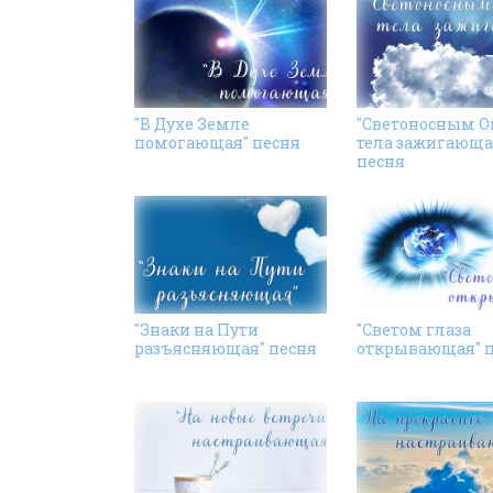
"В Духе Земле
"Светоносным 
помогающая" песня
тела зажигающа
песня
"Знаки на Пути
"Светом глаза
разъясняющая" песня
открывающая" 