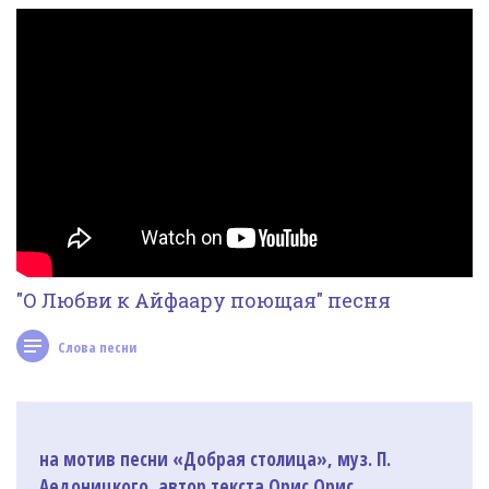
Фотогалерея
In English
Видео
Ииссиидиология
Номера песен
"О Любви к Айфаару поющая" песня
Слова песни
на мотив песни «Добрая столица», муз. П.
Аедоницкого, автор текста Орис Орис.