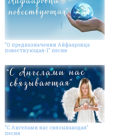
"О предназначении Айфааровца
повествующая-1" песня
"С Ангелами нас связывающая"
песня