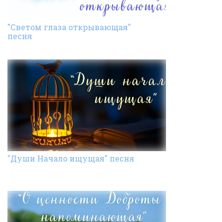
"Светом глаза открывающая"
песня
"Души Начало ищущая" песня