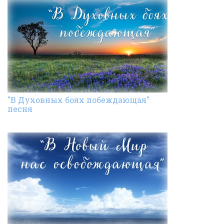
"В Духовных боях побеждающая"
песня