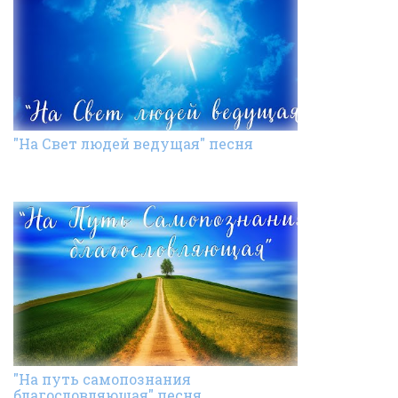
"На Свет людей ведущая" песня
"На путь самопознания
благословляющая" песня