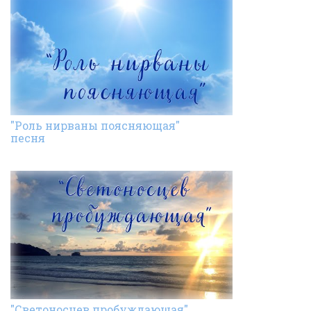
"Роль нирваны поясняющая"
песня
"Светоносцев пробуждающая"