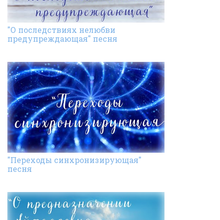
"О последствиях нелюбви
предупреждающая" песня
"Переходы синхронизирующая"
песня