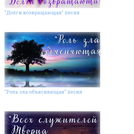
"Долги возвращающая" песня
"Роль зла объясняющая" песня