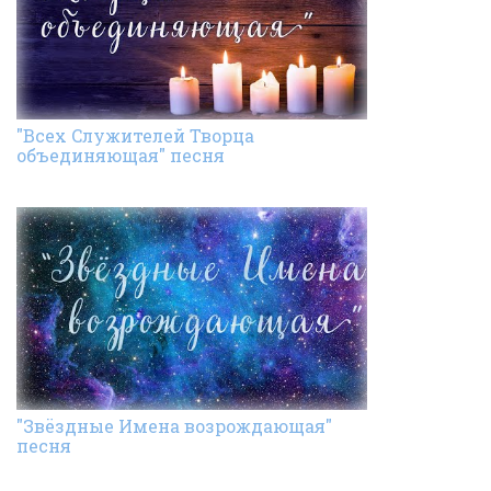
"Всех Cлужителей Творца
объединяющая" песня
"Звёздные Имена возрождающая"
песня