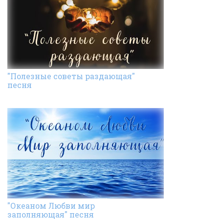
"Полезные советы раздающая"
песня
"Океаном Любви мир
заполняющая" песня