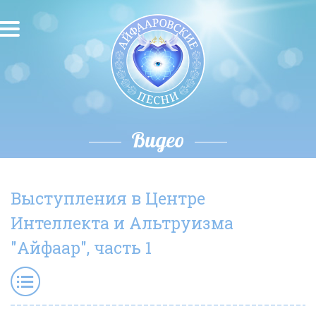
О песнях
Песни
Исполнители
Видео
Исполнение автора
Выступления в Центре
О влиянии звука
Интеллекта и Альтруизма
Новости
"Айфаар", часть 1
Скачать
Контакты