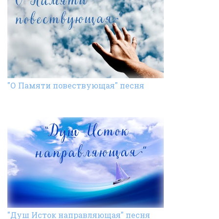
"О Памяти повествующая" песня
"Душ Исток направляющая" песня