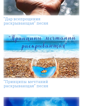
"Дар всепрощения
раскрывающая" песня
"Принципы мечтаний
раскрывающая" песня