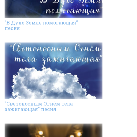
"В Духе Земле помогающая"
песня
"Светоносным Огнём тела
зажигающая" песня