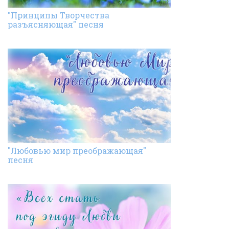
"Принципы Творчества
разъясняющая" песня
"Любовью мир преображающая"
песня