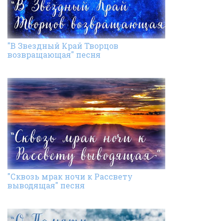
"В Звездный Край Творцов
возвращающая" песня
"Сквозь мрак ночи к Рассвету
выводящая" песня