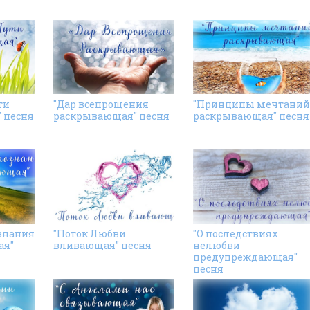
ти
"Дар всепрощения
"Принципы мечтаний
 песня
раскрывающая" песня
раскрывающая" песня
знания
"Поток Любви
"О последствиях
ая"
вливающая" песня
нелюбви
предупреждающая"
песня