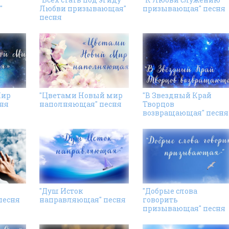
"
Любви призывающая"
призывающая" песня
песня
Мир
"Цветами Новый мир
"В Звездный Край
ня
наполняющая" песня
Творцов
возвращающая" песня
"Душ Исток
"Добрые слова
песня
направляющая" песня
говорить
призывающая" песня