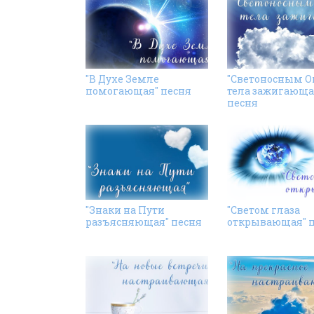
"В Духе Земле
"Светоносным 
помогающая" песня
тела зажигающа
песня
"Знаки на Пути
"Светом глаза
разъясняющая" песня
открывающая" 