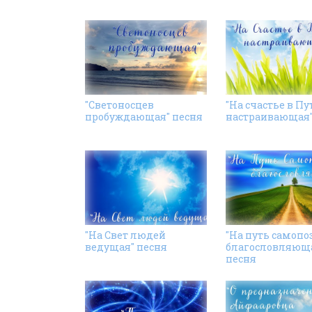
"Светоносцев
"На счастье в Пу
пробуждающая" песня
настраивающая"
"На Свет людей
"На путь самопо
ведущая" песня
благословляющ
песня