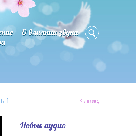
ение
О влиянии звука
ра
ь 1
Назад
Новые аудио