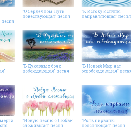
"О Сердечном Пути
"К Истоку Истины
повествующая" песня
направляющая" песня
 песня
"В Духовных боях
"В Новый Мир нас
я"
побеждающая" песня
освобождающая" песн
смерти
"Новую песню о Любви
"Роль нирваны
сня
сложившая" песня
поясняющая" песня