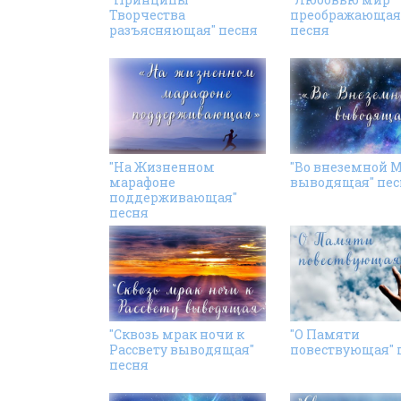
Творчества
преображающая
разъясняющая" песня
песня
"На Жизненном
"Во внеземной 
марафоне
выводящая" пес
поддерживающая"
песня
"Сквозь мрак ночи к
"О Памяти
Рассвету выводящая"
повествующая" 
песня