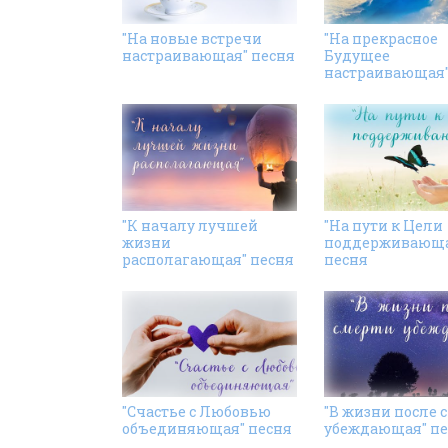
"На новые встречи
"На прекрасное
настраивающая" песня
Будущее
настраивающая"
"К началу лучшей
"На пути к Цели
жизни
поддерживающа
располагающая" песня
песня
"Счастье с Любовью
"В жизни после 
объединяющая" песня
убеждающая" пе