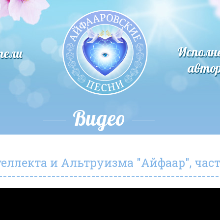
Исполн
тели
авто
Видео
ллекта и Альтруизма "Айфаар", част