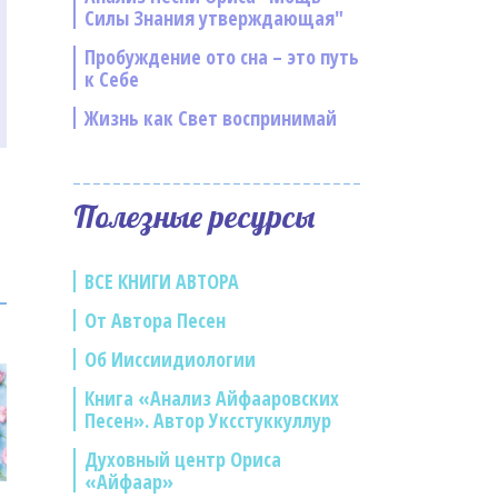
Силы Знания утверждающая"
Пробуждение ото сна – это путь
к Себе
Жизнь как Свет воспринимай
Полезные ресурсы
ВСЕ КНИГИ АВТОРА
От Автора Песен
Об Ииссиидиологии
Книга «Анализ Айфааровских
Песен». Автор Уксстуккуллур
Духовный центр Ориса
«Айфаар»