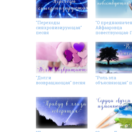
"Переходы
"О предназначе
синхронизирующая"
Айфааровца
песня
повествующая-1"
"Долги
"Роль зла
возвращающая" песня
объясняющая" п