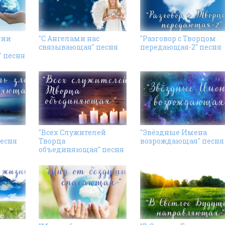
нии
"С Ангелами нас
"Разговор с Творцом
связывающая" песня
передающая-2" песня
 песня
"Всех Cлужителей
"Звёздные Имена
есня
Творца
возрождающая" песня
объединяющая" песня