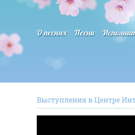
О песнях
Песни
Исполни
Выступления в Центре Инте