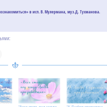
ознакомиться» в исп. В. Мулермана, муз.Д. Тухманова.
зьями:
"Всех стать под эгиду
"К Любви служению