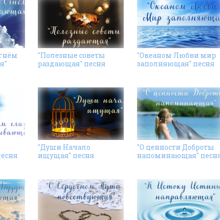
Огнём
"Полезные советы
"Океаном Любви мир
я"
раздающая" песня
заполняющая" песня
"Души Начало
"О ценности Доброты
песня
ищущая" песня
напоминающая" песн