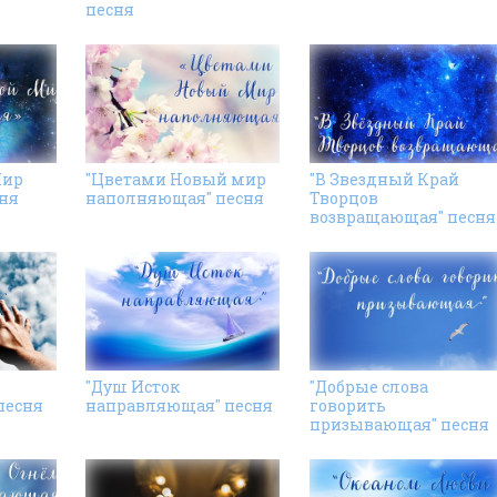
песня
Мир
"Цветами Новый мир
"В Звездный Край
ня
наполняющая" песня
Творцов
возвращающая" песня
"Душ Исток
"Добрые слова
песня
направляющая" песня
говорить
призывающая" песня