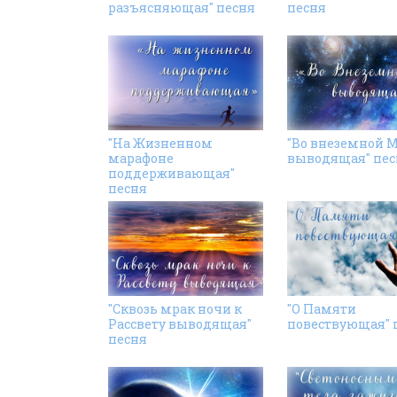
разъясняющая" песня
песня
"На Жизненном
"Во внеземной 
марафоне
выводящая" пес
поддерживающая"
песня
"Сквозь мрак ночи к
"О Памяти
Рассвету выводящая"
повествующая" 
песня