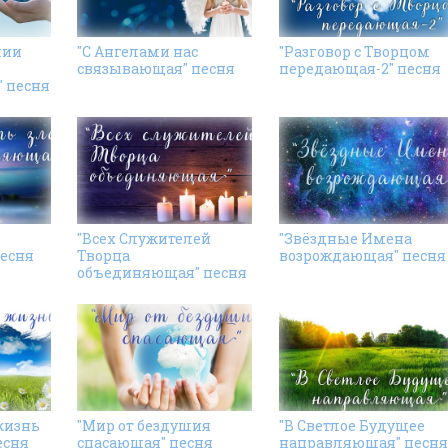
нии
"С Ангелами нас
"Разговор с Творцом
связывающая" песня
передающая-2" песня
 песня
"Всех Cлужителей
"Звёздные Имена
есня
Творца
возрождающая" песня
объединяющая" песня
жизнь
"Мир от бездушия
"В Cветлое Будущее
есня
спасающая" песня
направляющая" песня