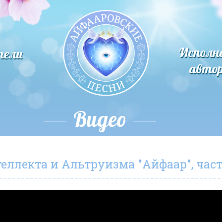
Исполн
тели
авто
Видео
ллекта и Альтруизма "Айфаар", част