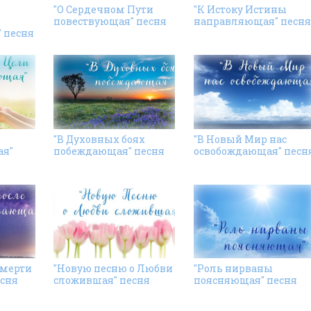
"О Сердечном Пути
"К Истоку Истины
повествующая" песня
направляющая" песня
 песня
"В Духовных боях
"В Новый Мир нас
я"
побеждающая" песня
освобождающая" песн
смерти
"Новую песню о Любви
"Роль нирваны
сня
сложившая" песня
поясняющая" песня