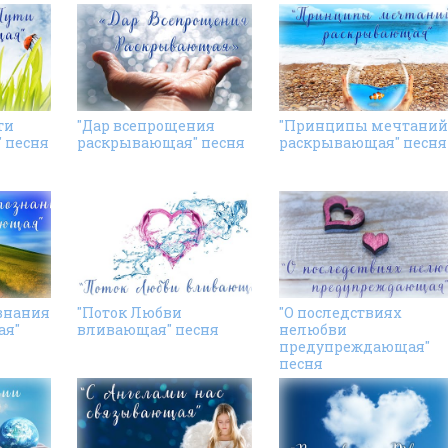
ти
"Дар всепрощения
"Принципы мечтаний
 песня
раскрывающая" песня
раскрывающая" песня
знания
"Поток Любви
"О последствиях
ая"
вливающая" песня
нелюбви
предупреждающая"
песня