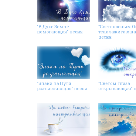
"В Духе Земле
"Светоносным 
помогающая" песня
тела зажигающа
песня
"Знаки на Пути
"Светом глаза
разъясняющая" песня
открывающая" 