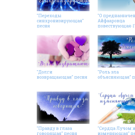
"Переходы
"О предназначе
синхронизирующая"
Айфааровца
песня
повествующая-1"
"Долги
"Роль зла
возвращающая" песня
объясняющая" п
"Правду в глаза
"Сердца Лучом 
говорящая" песня
изменяющая" п