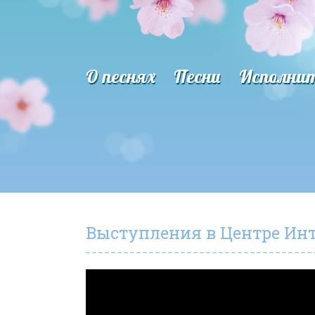
О песнях
Песни
Исполни
Выступления в Центре Инте