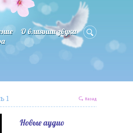
ение
О влиянии звука
ра
ь 1
Назад
Новые аудио