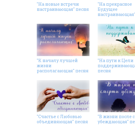
"На новые встречи
"На прекрасное
настраивающая" песня
Будущее
настраивающая"
"К началу лучшей
"На пути к Цели
жизни
поддерживающа
располагающая" песня
песня
"Счастье с Любовью
"В жизни после 
объединяющая" песня
убеждающая" пе