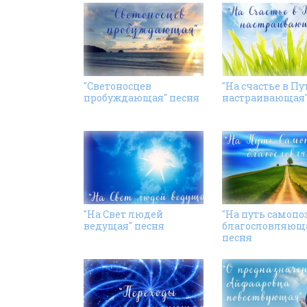
"Светоносцев
"На счастье в Пу
пробуждающая" песня
настраивающая"
"На Свет людей
"На путь самопо
ведущая" песня
благословляющ
песня