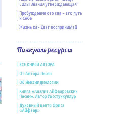
Силы Знания утверждающая"
Пробуждение ото сна – это путь
к Себе
Жизнь как Свет воспринимай
Полезные ресурсы
ВСЕ КНИГИ АВТОРА
От Автора Песен
Об Ииссиидиологии
Книга «Анализ Айфааровских
Песен». Автор Уксстуккуллур
Духовный центр Ориса
«Айфаар»