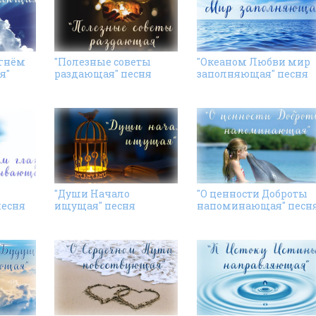
Огнём
"Полезные советы
"Океаном Любви мир
я"
раздающая" песня
заполняющая" песня
"Души Начало
"О ценности Доброты
песня
ищущая" песня
напоминающая" песн