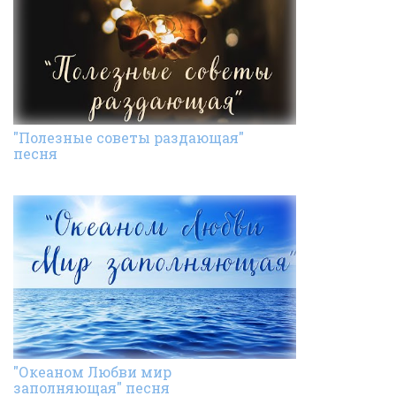
"Полезные советы раздающая"
песня
"Океаном Любви мир
заполняющая" песня