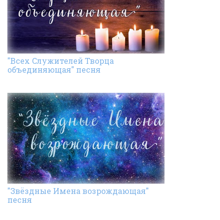
"Всех Cлужителей Творца
объединяющая" песня
"Звёздные Имена возрождающая"
песня