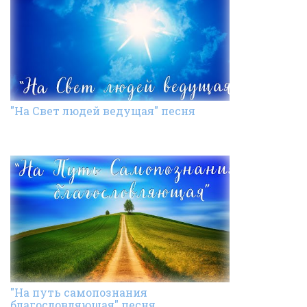
"На Свет людей ведущая" песня
"На путь самопознания
благословляющая" песня