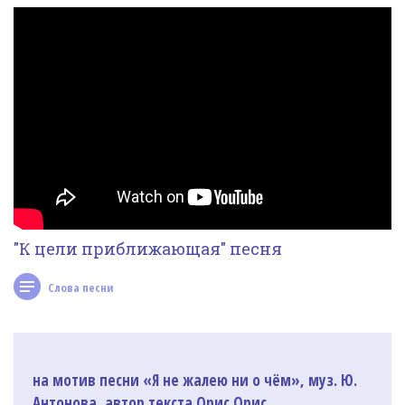
Фотогалерея
In English
Видео
Ииссиидиология
Номера песен
"К цели приближающая" песня
Слова песни
на мотив песни «Я не жалею ни о чём», муз. Ю.
Антонова, автор текста Орис Орис.