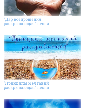
"Дар всепрощения
раскрывающая" песня
"Принципы мечтаний
раскрывающая" песня