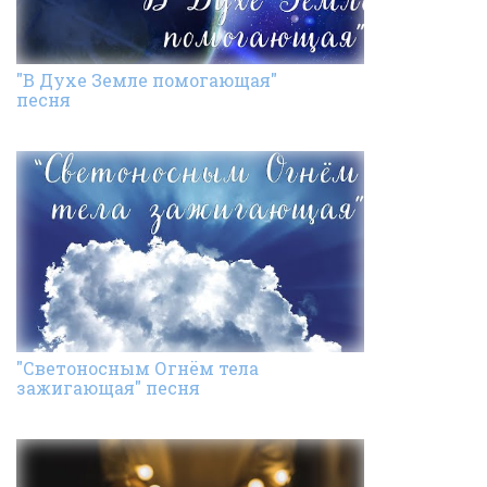
"В Духе Земле помогающая"
песня
"Светоносным Огнём тела
зажигающая" песня