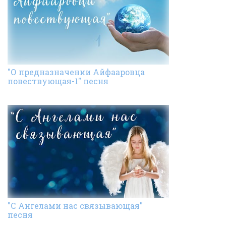
"О предназначении Айфааровца
повествующая-1" песня
"С Ангелами нас связывающая"
песня