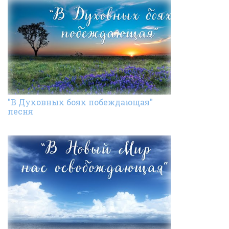
"В Духовных боях побеждающая"
песня