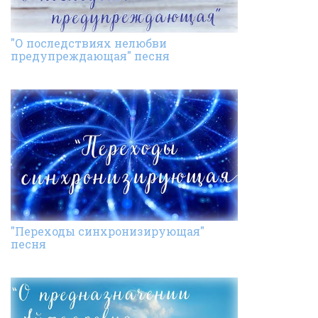
"О последствиях нелюбви
предупреждающая" песня
"Переходы синхронизирующая"
песня