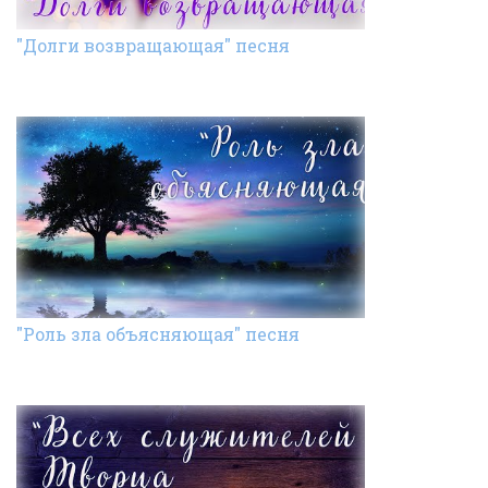
"Долги возвращающая" песня
"Роль зла объясняющая" песня