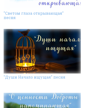
"Светом глаза открывающая"
песня
"Души Начало ищущая" песня