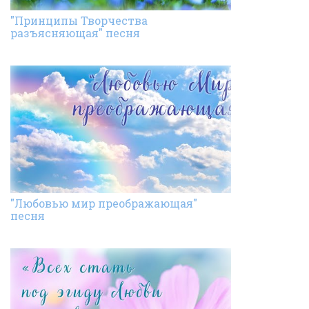
"Принципы Творчества
разъясняющая" песня
"Любовью мир преображающая"
песня