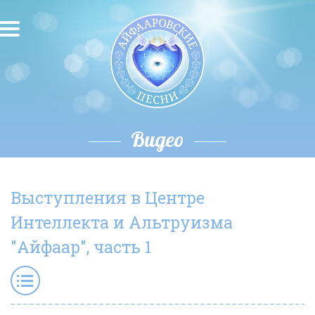
О песнях
Песни
Исполнители
Видео
Исполнение автора
Выступления в Центре
О влиянии звука
Интеллекта и Альтруизма
Новости
"Айфаар", часть 1
Скачать
Контакты