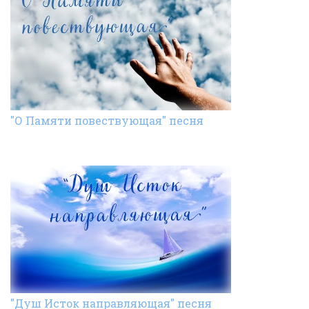
"О Памяти повествующая" песня
"Душ Исток направляющая" песня