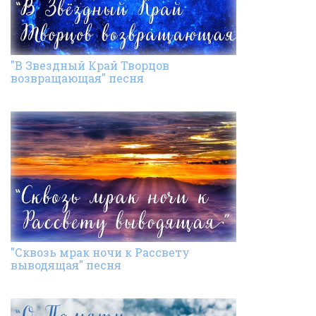
"В Звездный Край Творцов
возвращающая" песня
"Сквозь мрак ночи к Рассвету
выводящая" песня