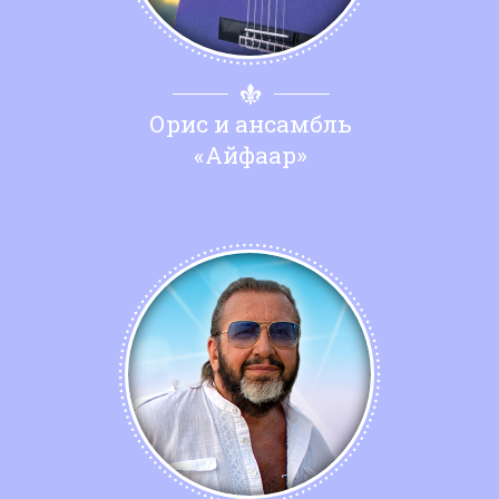
Орис и ансамбль
«Айфаар»