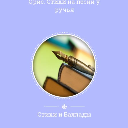
Орис. Стихи на песни у
ручья
Стихи и Баллады