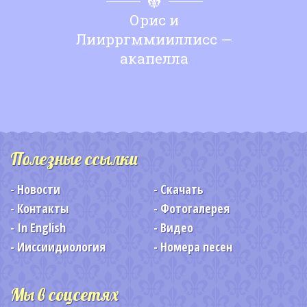
Орис и
Лиирргммииллисс —
акапелла
Полезные ссылки
Новости
Скачать
Контакты
Фотогалерея
In English
Видео
Ииссиидиология
Номера песен
Мы в соцсетях