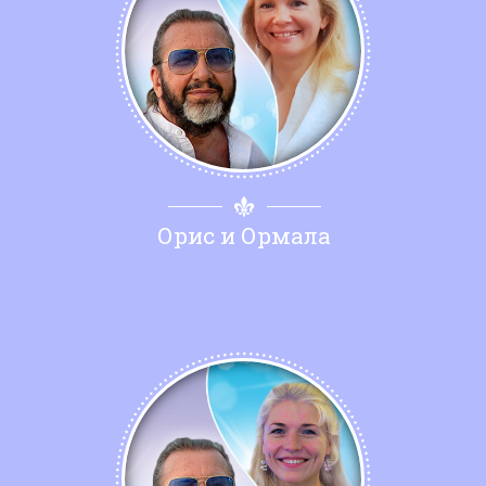
Орис и Ормала