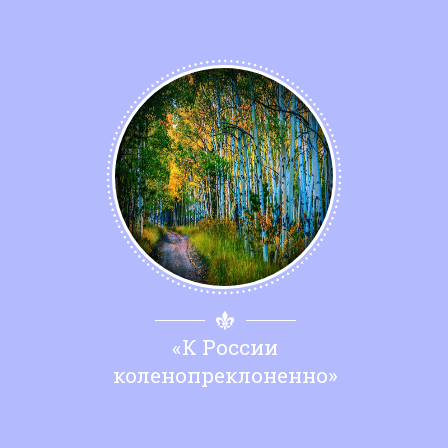
«К России
коленопреклоненно»