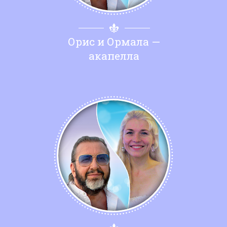
Орис и Ормала —
акапелла