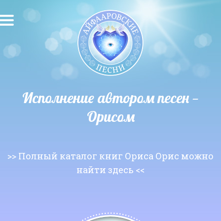
О песнях
Песни
Исполнители
Исполнение автором песен —
Орисом
Исполнение автора
О влиянии звука
>> Полный каталог книг Ориса Орис можно
Новости
найти здесь <<
Скачать
Контакты