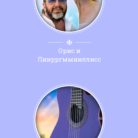
Орис и
Лиирргммииллисс