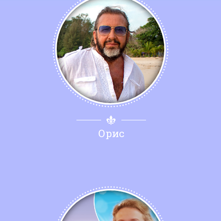
Фотогалерея
In English
Видео
Ииссиидиология
Номера песен
Орис