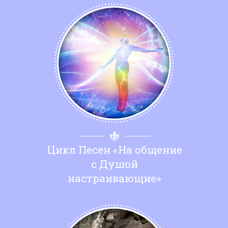
Цикл Песен «На общение
с Душой
настраивающие»