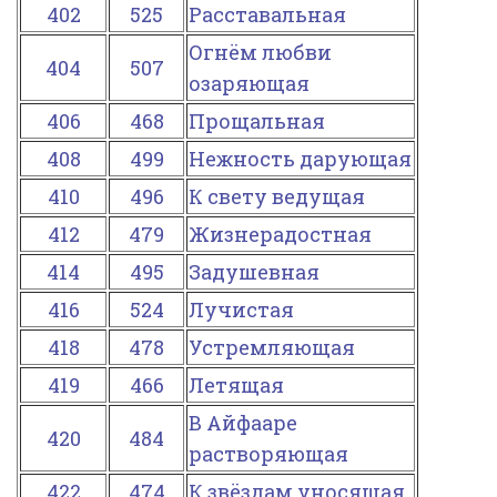
402
525
Расставальная
Огнём любви
404
507
озаряющая
406
468
Прощальная
408
499
Нежность дарующая
410
496
К свету ведущая
412
479
Жизнерадостная
414
495
Задушевная
416
524
Лучистая
418
478
Устремляющая
419
466
Летящая
В Айфааре
420
484
растворяющая
422
474
К звёздам уносящая