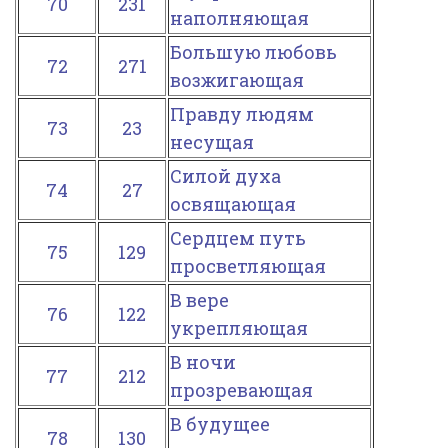
70
231
наполняющая
Большую любовь
72
271
возжигающая
Правду людям
73
23
несущая
Силой духа
74
27
освящающая
Сердцем путь
75
129
просветляющая
В вере
76
122
укрепляющая
В ночи
77
212
прозревающая
В будущее
78
130