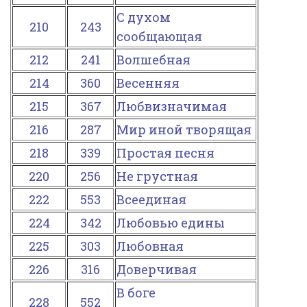
С духом
210
243
сообщающая
212
241
Волшебная
214
360
Весенняя
215
367
Любвизначимая
216
287
Мир иной творящая
218
339
Простая песня
220
256
Не грустная
222
553
Всеединая
224
342
Любовью едины
225
303
Любовная
226
316
Доверчивая
В боге
228
552