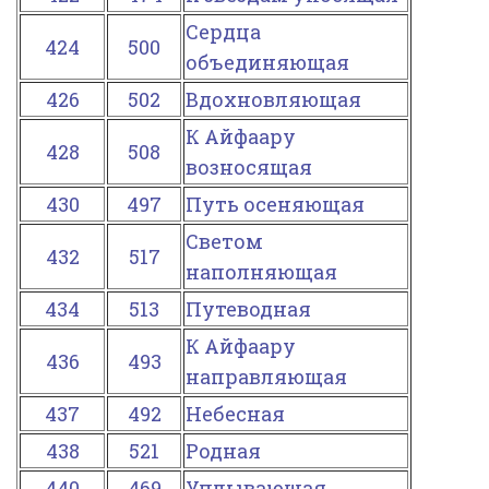
Сердца
424
500
объединяющая
426
502
Вдохновляющая
К Айфаару
428
508
возносящая
430
497
Путь осеняющая
Светом
432
517
наполняющая
434
513
Путеводная
К Айфаару
436
493
направляющая
437
492
Небесная
438
521
Родная
440
469
Уплывающая