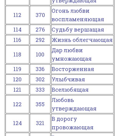
утверждающая
Огонь любви
112
370
воспламеняющая
114
276
Судьбу вершащая
116
292
Жизнь облегчающая
Дар любви
118
100
умножающая
119
336
Восторженная
120
302
Улыбчивая
121
333
Вселюбящая
Любовь
122
355
утверждающая
В дорогу
124
321
провожающая