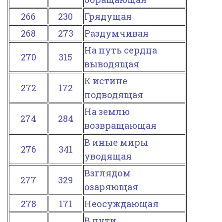
266
230
Грядущая
268
273
Раздумчивая
На путь сердца
270
315
выводящая
К истине
272
172
подводящая
На землю
274
284
возвращающая
В иные миры
276
341
уводящая
Взглядом
277
329
озаряющая
278
171
Неосуждающая
В пути