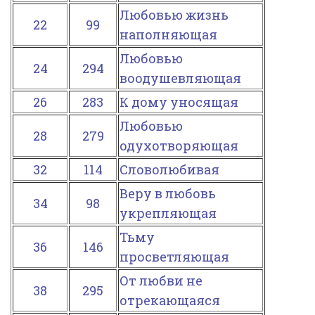
Любовью жизнь
22
99
наполняющая
Любовью
24
294
воодушевляющая
26
283
К дому уносящая
Любовью
28
279
одухотворяющая
32
114
Словолюбивая
Веру в любовь
34
98
укрепляющая
Тьму
36
146
просветляющая
От любви не
38
295
отрекающаяся