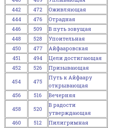
442
472
Оживляющая
444
476
Отрадная
446
509
В путь зовущая
448
528
Упоительная
450
477
Айфааровская
451
494
Цели достигающая
452
526
Призывающая
Путь к Айфаару
454
475
открывающая
456
516
Вечерняя
В радости
458
520
утверждающая
460
512
Пилигримная