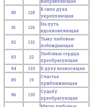
направляющая
В силе духа
80
128
укрепляющая
На путь
81
126
вдохновляющая
Тьму любовью
82
132
побеждающая
Любовью сердца
83
22
преобразующая
84
133
К духу возносящая
Счастье
85
19
приближающая
Судьбу
86
135
преобразующая
Миры любовью