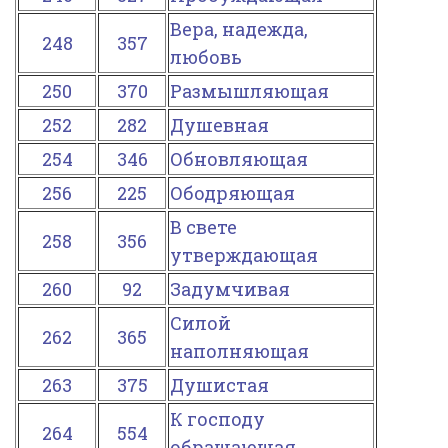
Вера, надежда,
248
357
любовь
250
370
Размышляющая
252
282
Душевная
254
346
Обновляющая
256
225
Ободряющая
В свете
258
356
утверждающая
260
92
Задумчивая
Силой
262
365
наполняющая
263
375
Душистая
К господу
264
554
обращающая