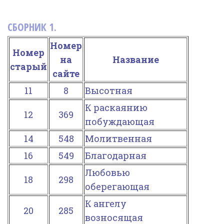
Фотогалерея
СБОРНИК 1.
In English
Номер
Видео
Номер
на
Название
старый
сайте
Ииссиидиология
11
8
Высотная
Номера песен
К раскаянию
12
369
побуждающая
14
548
Молитвенная
16
549
Благодарная
Любовью
18
298
оберегающая
К ангелу
20
285
возносящая