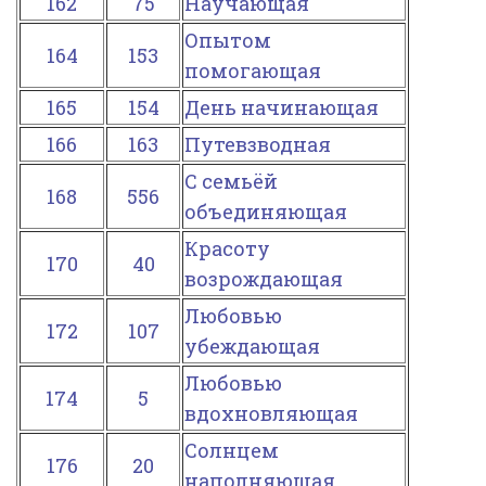
162
75
Научающая
Опытом
164
153
помогающая
165
154
День начинающая
166
163
Путевзводная
С семьёй
168
556
объединяющая
Красоту
170
40
возрождающая
Любовью
172
107
убеждающая
Любовью
174
5
вдохновляющая
Солнцем
176
20
наполняющая