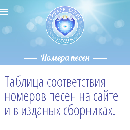
О песнях
Песни
Исполнители
Номера песен
Исполнение автора
Таблица соответствия
О влиянии звука
номеров песен на сайте
Новости
и в изданых сборниках.
Скачать
Контакты