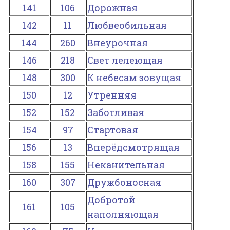
141
106
Дорожная
142
11
Любвеобильная
144
260
Внеурочная
146
218
Свет лелеющая
148
300
К небесам зовущая
150
12
Утренняя
152
152
Заботливая
154
97
Стартовая
156
13
Вперёдсмотрящая
158
155
Неканительная
160
307
Дружбоносная
Добротой
161
105
наполняющая