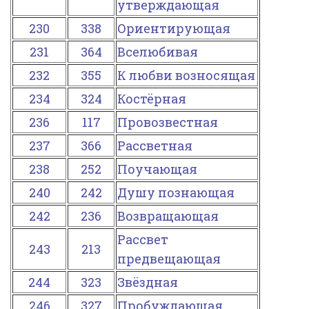
утверждающая
230
338
Ориентирующая
231
364
Вселюбивая
232
355
К любви возносящая
234
324
Костёрная
236
117
Провозвестная
237
366
Рассветная
238
252
Поучающая
240
242
Душу познающая
242
236
Возвращающая
Рассвет
243
213
предвещающая
244
323
Звёздная
246
327
Пробуждающая