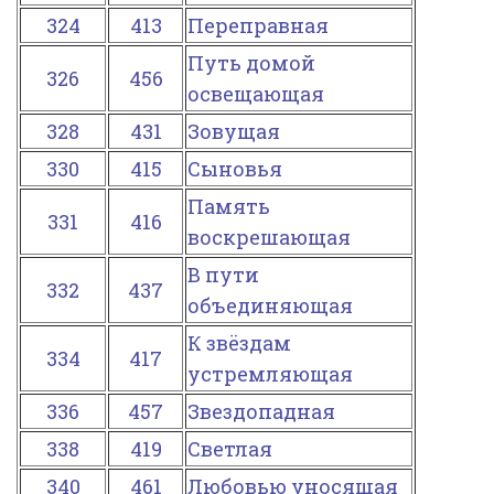
324
413
Переправная
Путь домой
326
456
освещающая
328
431
Зовущая
330
415
Сыновья
Память
331
416
воскрешающая
В пути
332
437
объединяющая
К звёздам
334
417
устремляющая
336
457
Звездопадная
338
419
Светлая
340
461
Любовью уносящая