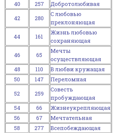
40
257
Добротолюбивая
С любовью
42
280
преклоняющая
Жизнь любовью
44
161
сохраняющая
Мечты
46
65
осуществляющая
48
110
В любви кружащая
50
147
Переломная
Совесть
52
259
пробуждающая
54
66
Жизнеукрепляющая
56
67
Мечтательная
58
277
Всепобеждающая