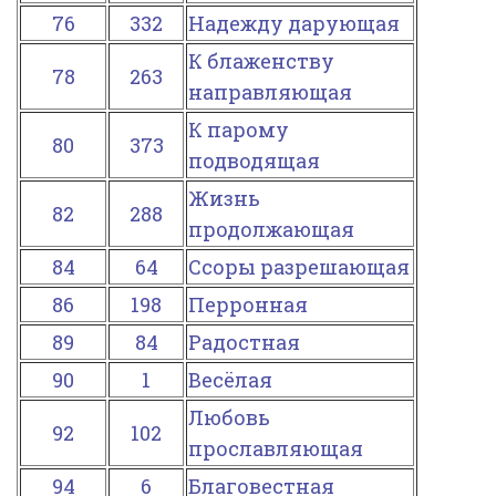
76
332
Надежду дарующая
К блаженству
78
263
направляющая
К парому
80
373
подводящая
Жизнь
82
288
продолжающая
84
64
Ссоры разрешающая
86
198
Перронная
89
84
Радостная
90
1
Весёлая
Любовь
92
102
прославляющая
94
6
Благовестная