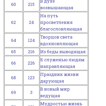
В духе
60
215
возвышающая
На путь
62
24
просветления
благословляющая
Творцов света
64
124
вдохновляющая
65
216
Из беды выводящая
К служенью людям
66
226
направляющая
Праздник жизни
68
123
дарующая
В новый мир
69
3
ведущая
Мудростью жизнь