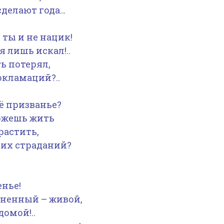
сделают года…
ь ты и не нацик!
 лишь искал!..
ть потерял,
окламаций?..
ё призванье?
можешь жить
растить,
 их страданий?
нье!
аненный – живой,
омой!..