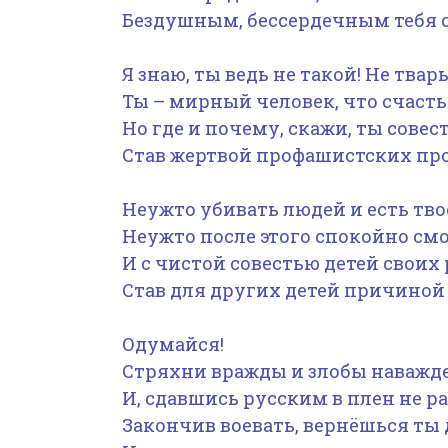
Бездушным, бессердечным тебя 
Я знаю, ты ведь не такой! Не твар
Ты – мирный человек, что счастья
Но где и почему, скажи, ты совес
Став жертвой профашистских пр
Неужто убивать людей и есть тво
Неужто после этого спокойно с
И с чистой совестью детей своих 
Став для других детей причиной
Одумайся!
Стряхни вражды и злобы наважде
И, сдавшись русским в плен не р
Закончив воевать, вернёшься ты д