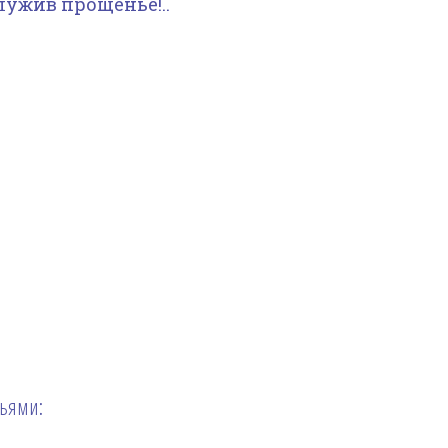
лужив прощенье!..
зьями: