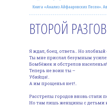
Книга «Анализ Айфааровских Песен». Ав
ВТОРОЙ РАЗГОВ
Я ждал, боец, ответа… Но злобный
Ты мне прислал безумным усил
Бомбёжек и обстрелов населенья!.
Теперь не воин ты –
Убийца!..
А им прощенья нет!..
Расстрелы городов вновь стали 
Но там лишь женщины с детьми и 