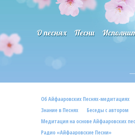
О песнях
Песни
Исполни
Об Айфааровских Песнях-медитациях
Знание в Песнях
Беседы с автором
Медитация на основе Айфааровских пе
Радио «Айфааровские Песни»