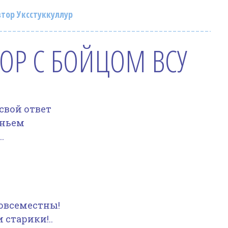
тор Уксстуккуллур
ОР С БОЙЦОМ ВСУ
 свой ответ
еньем
.
повсеместны!
старики!..