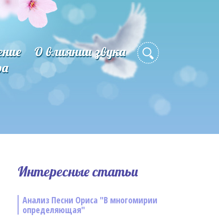
ение
О влиянии звука
ра
Интересные статьи
Анализ Песни Ориса "В многомирии
определяющая"