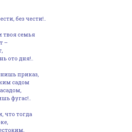
сти, без чести!..
и твоя семья
т –
,
ь ото дня!..
лнишь приказ,
ским садом
асадом,
ь фугас!..
, что тогда
ке,
естоким,