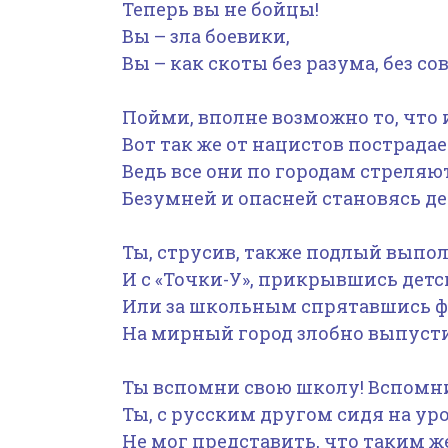
Теперь вы не бойцы!
Вы – зла боевики,
Вы – как скоты без разума, без сове
Пойми, вполне возможно то, что 
Вот так же от нацистов пострадае
Ведь все они по городам стреляют
Безумней и опасней становясь ден
Ты, струсив, также подлый выпо
И с «Точки-У», прикрывшись дет
Или за школьным спрятавшись ф
На мирный город злобно выпустиш
Ты вспомни свою школу! Вспомни
Ты, с русским другом сидя на уро
Не мог представить, что таким ж