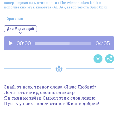
кавер-версия на мотив песни «The winner takes it all» в
Фотогалерея
исполнении муз. квартета «АBBА», автор текста Орис Орис
In English
Оригинал
Видео
Для Медитаций
Ииссиидиология
Аудиоплеер
00:00
04:05
Номера песен
Знай, от всех тревог слова «Я вас Люблю!»
Лечат этот мир, словно эликсир!
Я в сияньи звёзд Смысл этих слов ловлю:
Пусть у всех людей станет Жизнь добрей!