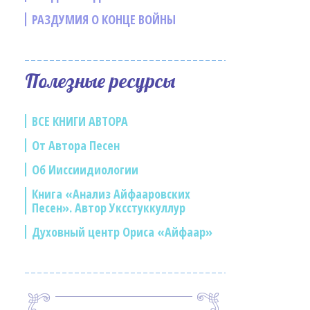
РАЗДУМИЯ О КОНЦЕ ВОЙНЫ
Полезные ресурсы
ВСЕ КНИГИ АВТОРА
От Автора Песен
Об Ииссиидиологии
Книга «Анализ Айфааровских
Песен». Автор Уксстуккуллур
Духовный центр Ориса «Айфаар»