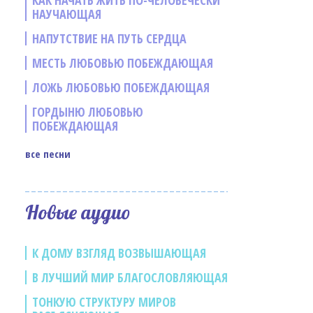
КАК НАЧАТЬ ЖИТЬ ПО-ЧЕЛОВЕЧЕСКИ
НАУЧАЮЩАЯ
НАПУТСТВИЕ НА ПУТЬ СЕРДЦА
МЕСТЬ ЛЮБОВЬЮ ПОБЕЖДАЮЩАЯ
ЛОЖЬ ЛЮБОВЬЮ ПОБЕЖДАЮЩАЯ
ГОРДЫНЮ ЛЮБОВЬЮ
ПОБЕЖДАЮЩАЯ
все песни
е
Новые аудио
К ДОМУ ВЗГЛЯД ВОЗВЫШАЮЩАЯ
В ЛУЧШИЙ МИР БЛАГОСЛОВЛЯЮЩАЯ
ТОНКУЮ СТРУКТУРУ МИРОВ