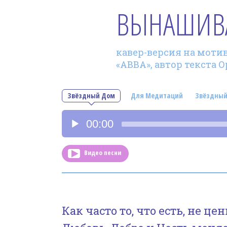
ВЫНАШИВ
кавер-версия на мотив
«АBBА», автор текста 
Звёздный Дом
Для Медитаций
Звёздный
Аудиоплеер
00:00
Видео песни
Как часто то, что есть, не це