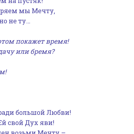
м на пустяк!
или
теряем мы Мечту,
уменьшить
 но не ту…
громкость.
потом покажет время!
дачу или бремя?
м!
ради большой Любви!
Ей свой Дух яви!
амен возьми Мечту –