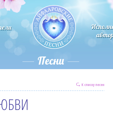
Исполн
тели
авто
Песни
К списку песен
ЛЮБВИ