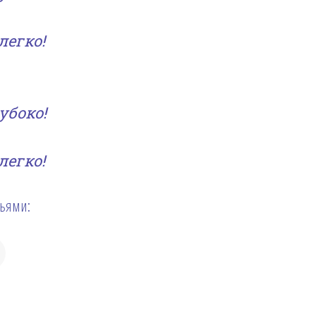
легко!
убоко!
легко!
зьями: