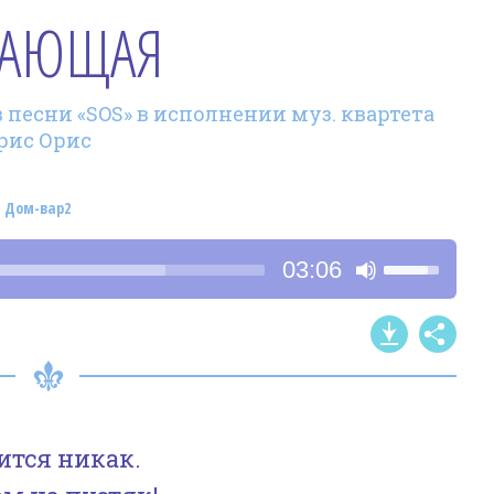
АЮЩАЯ
 песни «SOS» в исполнении муз. квартета
Орис Орис
 Дом-вар2
Используйт
03:06
клавиши
со
стрелками
Вверх/
Вниз,
чтобы
нится никак.
увеличить