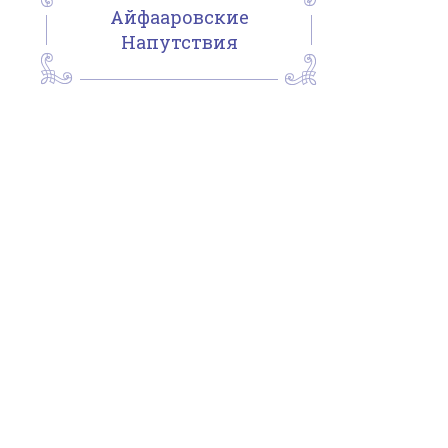
Айфааровские
Напутствия