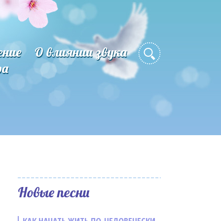
ение
О влиянии звука
ра
Новые песни