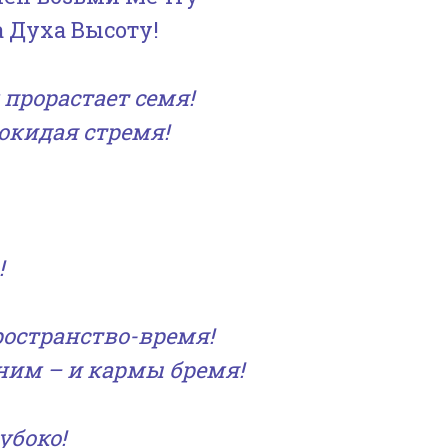
а Духа Высоту!
 прорастает семя!
окидая стремя!
!
ространство-время!
 ним – и кармы бремя!
убоко!