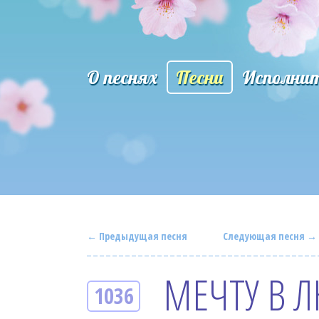
О песнях
Песни
Исполни
← Предыдущая песня
Следующая песня →
МЕЧТУ В 
1036