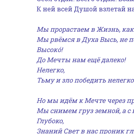
К ней всей Душой взлетай н
Мы прорастаем в Жизнь, как
Мы рвёмся в Духа Высь, не п
Высокó!
До Мечты нам ещё далеко!
Нелегко,
Тьму и зло победить нелегко
Но мы идём к Мечте через п
Мы снимем груз земной, а с
Глубоко,
Знаний Свет в нас проник гл