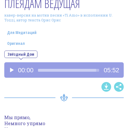
ПЛЕЯДАМ ВЕДУЩАЯ
Фотогалерея
кавер-версия на мотив песни «Ti Amo» в исполнении U.
In English
Tozzi, автор текста Орис Орис
Видео
Для Медитаций
Ииссиидиология
Оригинал
Звёздный Дом
Номера песен
Аудиоплеер
00:00
05:52
Мы прямо,
Немного упрямо