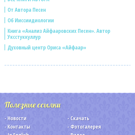
От Автора Песен
Об Ииссиидиологии
Книга «Анализ Айфааровских Песен». Автор
Уксстуккуллур
Духовный центр Ориса «Айфаар»
Полезные ссылки
Новости
Скачать
Контакты
Фотогалерея