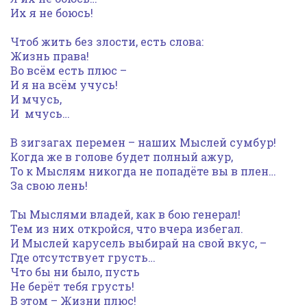
Их я не боюсь!
Чтоб жить без злости, есть слова:
Жизнь права!
Во всём есть плюс –
И я на всём учусь!
И мчусь,
И мчусь…
В зигзагах перемен – наших Мыслей сумбур!
Когда же в голове будет полный ажур,
То к Мыслям никогда не попадёте вы в плен…
За свою лень!
Ты Мыслями владей, как в бою генерал!
Тем из них откройся, что вчера избегал.
И Мыслей карусель выбирай на свой вкус, –
Где отсутствует грусть…
Что бы ни было, пусть
Не берёт тебя грусть!
В этом – Жизни плюс!