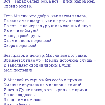
Вот – запах белых роз, а вот – пион, например, –
Словно мохер…
Есть Мысли, что добры, как летом вечера,
На запах так щедры, как в лугах клевера,
Но есть – на чересчур уж изысканный вкус…
Ими я и займусь!
А когда разберусь,
С вами вновь поделюсь!
Скоро поделюсь!
Без правок и цензур, Мысли все потушив,
Врывается гламур – Мысль порочной глуши –
И заполняет свод одинокой Души:
Мол, поспеши!
И Мыслей кутерьма без особых причин
Сменяет кружева на миллионы личин!
И нет в Душе покоя, хоть кричи-не кричи…
Но не поддаюсь!
Я над ними смеюсь!
Я их не боюсь…