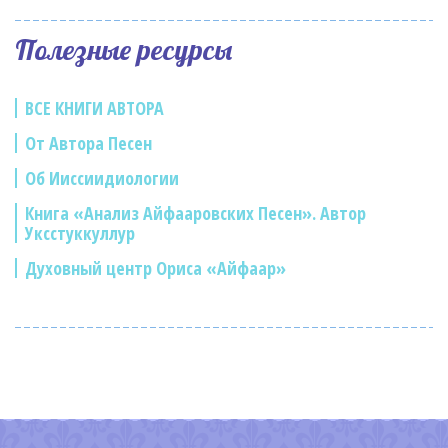
Полезные ресурсы
ВСЕ КНИГИ АВТОРА
От Автора Песен
Об Ииссиидиологии
Книга «Анализ Айфааровских Песен». Автор
Уксстуккуллур
Духовный центр Ориса «Айфаар»