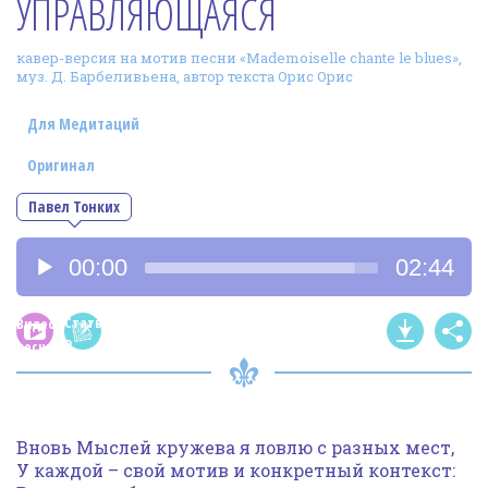
УПРАВЛЯЮЩАЯСЯ
Фотогалерея
кавер-версия на мотив песни «Мademoiselle chante le blues»,
In English
муз. Д. Барбеливьена, автор текста Орис Орис
Видео
Для Медитаций
Ииссиидиология
Оригинал
Павел Тонких
Номера песен
Аудиоплеер
00:00
02:44
Статья
Видео
о
песни
песне
Вновь Мыслей кружева я ловлю с разных мест,
У каждой – свой мотив и конкретный контекст: