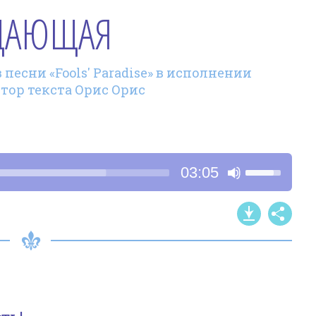
ДАЮЩАЯ
песни «Fools' Paradise» в исполнении
втор текста Орис Орис
Используйт
03:05
клавиши
со
стрелками
Вверх/
Вниз,
чтобы
увеличить