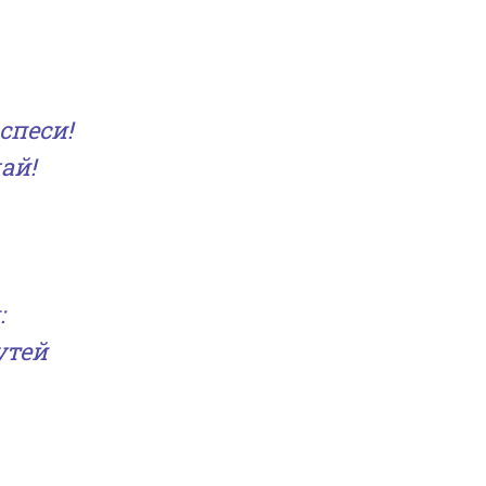
 спеси!
ай!
:
утей