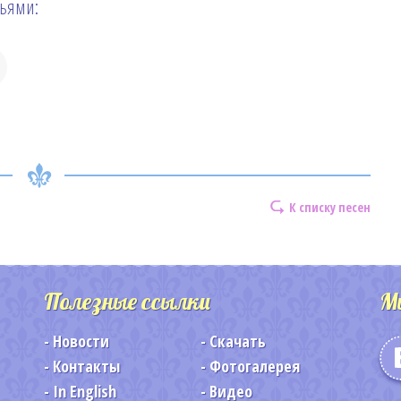
зьями:
К списку песен
Полезные ссылки
М
Новости
Скачать
Контакты
Фотогалерея
In English
Видео