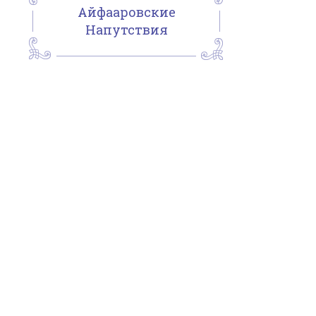
Айфааровские
Напутствия