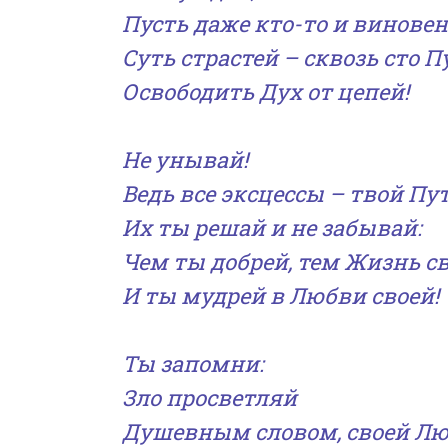
Пусть даже кто-то и виновен
Суть страстей – сквозь сто П
Освободить Дух от цепей!
Не унывай!
Ведь все эксцессы – твой Пут
Их ты решай и не забывай:
Чем ты добрей, тем Жизнь св
И ты мудрей в Любви своей!
Ты запомни:
Зло просветляй
Душевным словом, своей Лю