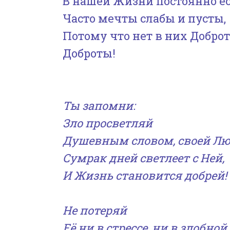
В нашей Жизни постоянно ес
Часто мечты слабы и пусты,
Потому что нет в них Добро
Доброты!
Ты запомни:
Зло просветляй
Душевным словом, своей Лю
Сумрак дней светлеет с Ней,
И Жизнь становится добрей!
Не потеряй
Её ни в стрессе, ни в злобной