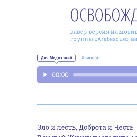
ОСВОБОЖ
кавер-версия на мотив 
группы «Arabesque», а
Для Медитаций
Оригинал
Аудиоплеер
00:00
Зло и лесть, Доброта и Честь