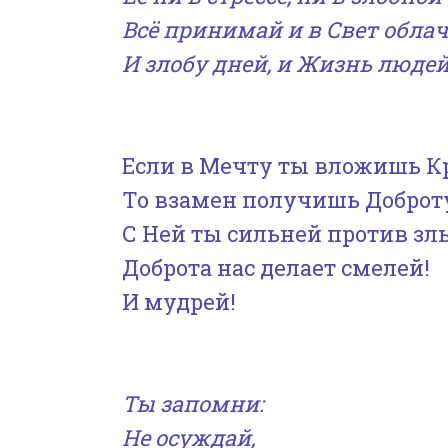
Всё принимай и в Свет обла
И злобу дней, и Жизнь людей
Если в Мечту ты вложишь Кр
То взамен получишь Доброт
С Ней ты сильней против зл
Доброта нас делает смелей!
И мудрей!
Ты запомни:
Не осуждай,