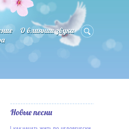
ение
О влиянии звука
ра
Новые песни