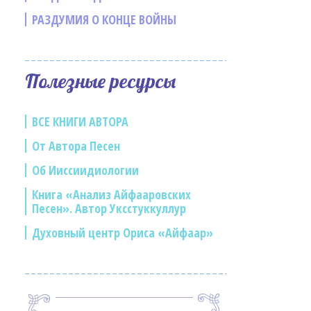
РАЗДУМИЯ О КОНЦЕ ВОЙНЫ
Полезные ресурсы
ВСЕ КНИГИ АВТОРА
От Автора Песен
Об Ииссиидиологии
Книга «Анализ Айфааровских
Песен». Автор Уксстуккуллур
Духовный центр Ориса «Айфаар»