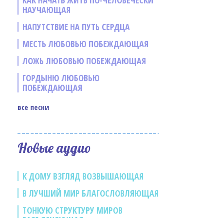
КАК НАЧАТЬ ЖИТЬ ПО-ЧЕЛОВЕЧЕСКИ
НАУЧАЮЩАЯ
НАПУТСТВИЕ НА ПУТЬ СЕРДЦА
МЕСТЬ ЛЮБОВЬЮ ПОБЕЖДАЮЩАЯ
ЛОЖЬ ЛЮБОВЬЮ ПОБЕЖДАЮЩАЯ
ГОРДЫНЮ ЛЮБОВЬЮ
ПОБЕЖДАЮЩАЯ
все песни
е
Новые аудио
К ДОМУ ВЗГЛЯД ВОЗВЫШАЮЩАЯ
В ЛУЧШИЙ МИР БЛАГОСЛОВЛЯЮЩАЯ
ТОНКУЮ СТРУКТУРУ МИРОВ