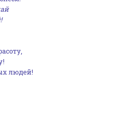
чай
!
асоту,
у!
ых людей!