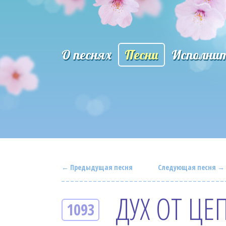
О песнях
Песни
Исполни
← Предыдущая песня
Следующая песня →
ДУХ ОТ ЦЕ
1093