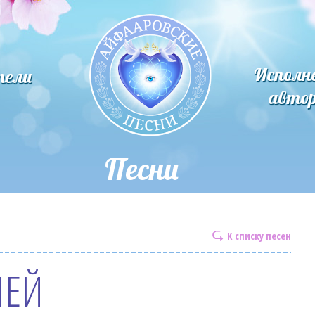
Исполн
тели
авто
Песни
К списку песен
ПЕЙ