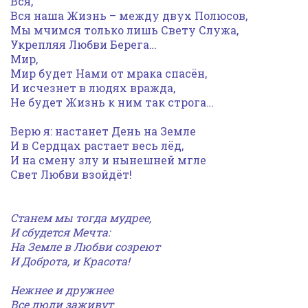
Вся,
Вся наша Жизнь – между двух Полюсов,
Мы мчимся только лишь Свету Служа,
Укрепляя Любви Берега…
Мир,
Мир будет Нами от мрака спасён,
И исчезнет в людях вражда,
Не будет Жизнь к ним так строга…
Верю я: настанет День на Земле
И в Сердцах растает весь лёд,
И на смену злу и нынешней мгле
Свет Любви взойдёт!
Станем мы тогда мудрее,
И сбудется Мечта:
На Земле в Любви созреют
И Доброта, и Красота!
Нежнее и дружнее
Все люди заживут