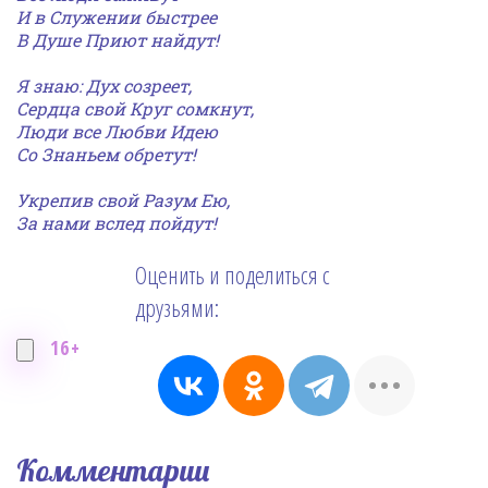
И в Служении быстрее
В Душе Приют найдут!
Я знаю: Дух созреет,
Сердца свой Круг сомкнут,
Люди в
се Любви Идею
Со Знаньем обретут!
Укрепив
свой Разум Ею,
За нами вслед пойдут!
Оценить и поделиться с
друзьями:
16+
Комментарии