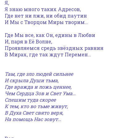
Я,
Я знаю много таких Адресов,
Где нет ни лжи, ни обид паутин
И Мы с Творцом Миры творим…
Где Мы все, как Он, едины в Любви
И, паря в Её Волне,
Проявляемся средь звёздных равнин
В Мирах, где так ждут Перемен…
Там, где зло людей сильнее
И скрыла Души тьма,
Где вражда и ложь ценнее,
Чем Сердца Зов и Свет Ума…
Спешим туда скорее
К тем, кто во тьме живут,
В Духа
Свет свято веря,
На помощь Нас зовут…