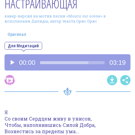
НАСТРАИВАЮЩАЯ
Фотогалерея
кавер-версия на мотив песни «Mourir sur scène» в
In English
исполнении Далиды, автор текста Орис Орис
Видео
Оригинал
Ииссиидиология
Для Медитаций
Аудиоплеер
Номера песен
00:00
03:19
Видео
песни
Я
Со своим Сердцем живу в унисон,
Чтобы, наполнившись Силой Добра,
Вознестись за пределы ума…