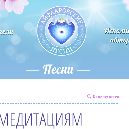
Исполн
тели
авто
Песни
К списку песен
 МЕДИТАЦИЯМ