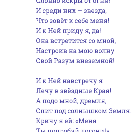
Словно искры от огня!
И среди них – звезда,
Что зовёт к себе меня!
И к Ней приду я, да!
Она встретится со мной,
Настроив на мою волну
Свой Разум внеземной!
И к Ней навстречу я
Лечу в звёздные Края!
А подо мной, дремля,
Спит под солнышком Земля
Кричу я ей: «Меня
Ты попробуй догони!»..