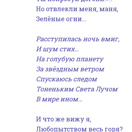
Но отвлекли меня, маня,
Зелёные огни…
Расступилась ночь вмиг,
И шум стих…
На голубую планету
За звёздным ветром
Спускаюсь следом
Тоненьким Света Лучом
В мире ином…
И что же вижу я,
Любопытством весь горя?