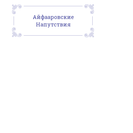
Айфааровские
Напутствия