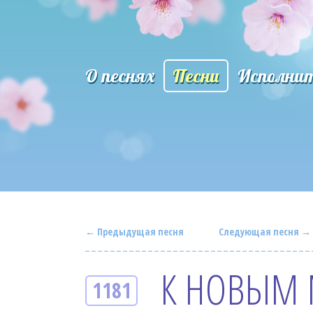
О песнях
Песни
Исполни
← Предыдущая песня
Следующая песня →
К НОВЫМ
1181