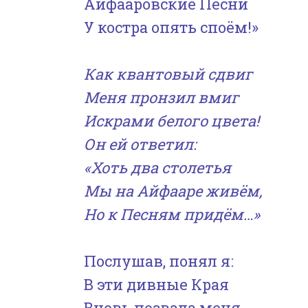
Айфааровские Песни
У костра опять споём!»
Как квантовый сдвиг
Меня пронзил вмиг
Искрами белого цвета!
Он ей ответил:
«Хоть два столетья
Мы на Айфааре живём,
Но к Песням придём…»
Послушав, понял я:
В эти дивные Края
Вновь позвала меня