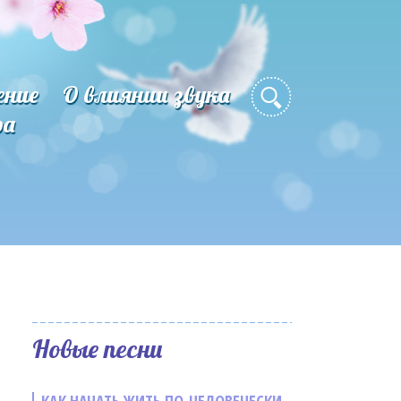
ение
О влиянии звука
ра
Новые песни