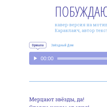
ПОБУЖДА
кавер-версия на мотив 
Караклаич, автор текс
Ормала
Звёздный Дом
Аудиоплеер
00:00
Мерцают звёзды, да!