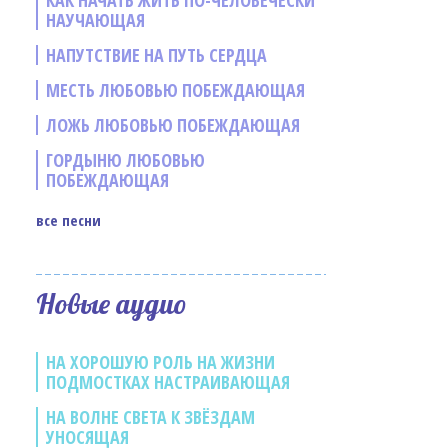
КАК НАЧАТЬ ЖИТЬ ПО-ЧЕЛОВЕЧЕСКИ
НАУЧАЮЩАЯ
НАПУТСТВИЕ НА ПУТЬ СЕРДЦА
МЕСТЬ ЛЮБОВЬЮ ПОБЕЖДАЮЩАЯ
ЛОЖЬ ЛЮБОВЬЮ ПОБЕЖДАЮЩАЯ
ГОРДЫНЮ ЛЮБОВЬЮ
ПОБЕЖДАЮЩАЯ
все песни
е
Новые аудио
НА ХОРОШУЮ РОЛЬ НА ЖИЗНИ
ПОДМОСТКАХ НАСТРАИВАЮЩАЯ
НА ВОЛНЕ СВЕТА К ЗВЁЗДАМ
УНОСЯЩАЯ