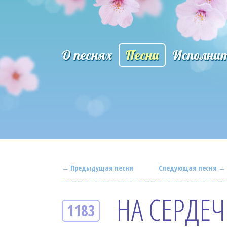
О песнях
Песни
Исполни
← Предыдущая песня
Следующая песня →
НА СЕРДЕЧ
1183