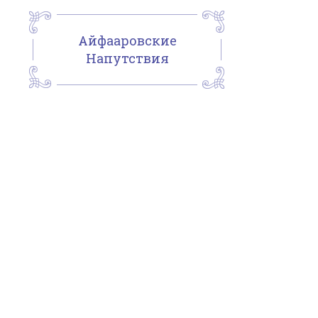
Айфааровские
Напутствия