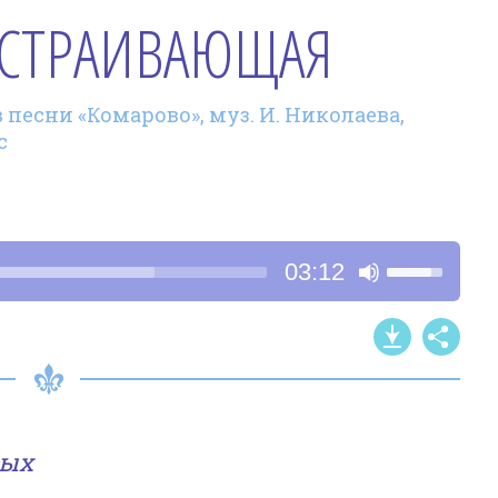
СТРАИВАЮЩАЯ
 песни «Комарово», муз. И. Николаева,
с
Используйт
03:12
клавиши
со
стрелками
Вверх/
Вниз,
чтобы
вых
увеличить