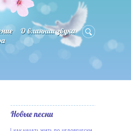
ение
О влиянии звука
ра
Новые песни