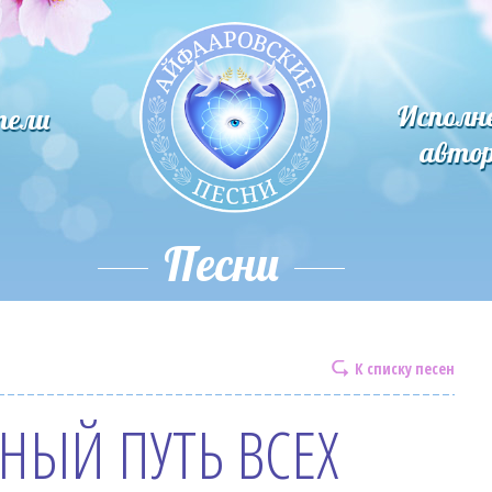
Исполн
тели
авто
Песни
К списку песен
НЫЙ ПУТЬ ВСЕХ