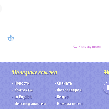
К списку песен
Полезные ссылки
М
Новости
Скачать
Контакты
Фотогалерея
In English
Видео
Ииссиидиология
Номера песен