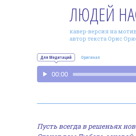
ЛЮДЕЙ НА
кавер-версия на мотив
автор текста Орис Ори
Для Медитаций
Оригинал
Аудиоплеер
00:00
Пусть всегда в решеньях но