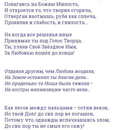
Полагаясь на Божию Милость,
И откроется то, что творил сгоряча,
Отвергая наотмашь, рубя как сплеча,
Проявляя и слабость, и гнилость…
Но когда все решенья иные
Принимал ты под Голос Творца,
Ты, узнав Своё Звёздное Имя,
За Любовью пошёл до конца!
Отдавая други
м,
чем Любовь воздала,
На Земле оставлял ты благие дела…
Но предельно та Ноша была тяжела
–
На костры инквизиции часто вела…
Как песок между пальцами – сотни веков,
Но твой Долг до сих пор не погашен,
Потому что, однажды испачкавшись злом,
До сих пор ты не смыл его сажу!