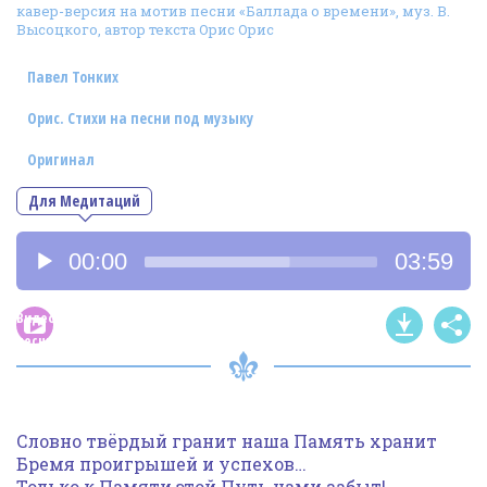
кавер-версия на мотив песни «Баллада о времени», муз. В.
Фотогалерея
Высоцкого, автор текста Орис Орис
In English
Павел Тонких
Видео
Орис. Стихи на песни под музыку
Ииссиидиология
Оригинал
Для Медитаций
Номера песен
Аудиоплеер
00:00
03:59
Видео
песни
Словно твёрдый гранит наша Память хранит
Бремя проигрышей и успехов…
Только к Памяти этой Путь нами забыт!