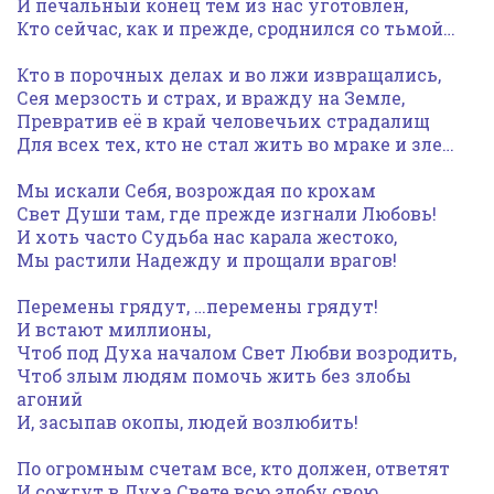
И печальный конец тем из нас уготовлен,
Кто сейчас, как и прежде, сроднился со тьмой…
Кто в порочных делах и во лжи извращались,
Сея мерзость и страх, и вражду на Земле,
Превратив её в край человечьих страдалищ
Для всех тех, кто не стал жить во мраке и зле…
Мы искали Себя, возрождая по крохам
Свет Души там, где прежде изгнали Любовь!
И хоть часто Судьба нас карала жестоко,
Мы растили Надежду и прощали врагов!
Перемены грядут, …перемены грядут!
И встают миллионы,
Чтоб под Духа началом Свет Любви возродить,
Чтоб злым людям помочь жить без злобы
агоний
И, засыпав окопы, людей возлюбить!
По огромным счетам все, кто должен, ответят
И сожгут в Духа Свете всю злобу свою…