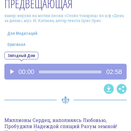
ПРЕДВЕЩАЮЩАЯ
Фотогалерея
кавер-версия на мотив песни «Слово товарищ» из к/ф «День
In English
за днём», муз. И. Катаева, автор текста Орис Орис
Видео
Для Медитаций
Ииссиидиология
Оригинал
Звёздный Дом
Номера песен
Аудиоплеер
00:00
02:58
Миллионы Сердец, наполняясь Любовью,
Пробудили Надеждой спящий Разум земной!