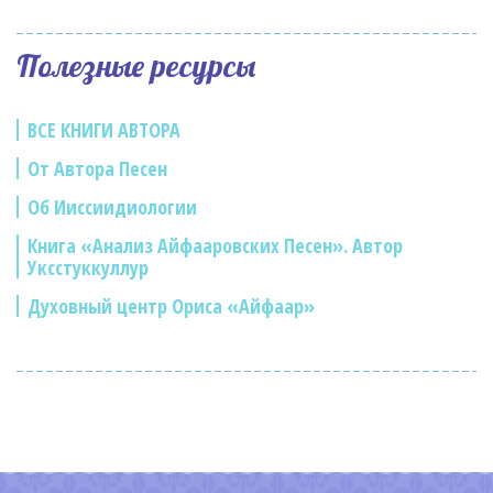
Полезные ресурсы
ВСЕ КНИГИ АВТОРА
От Автора Песен
Об Ииссиидиологии
Книга «Анализ Айфааровских Песен». Автор
Уксстуккуллур
Духовный центр Ориса «Айфаар»