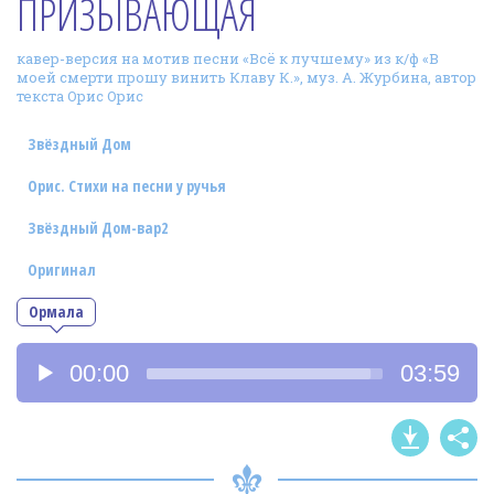
ПРИЗЫВАЮЩАЯ
Фотогалерея
кавер-версия на мотив песни «Всё к лучшему» из к/ф «В
In English
моей смерти прошу винить Клаву К.», муз. А. Журбина, автор
текста Орис Орис
Видео
Звёздный Дом
Ииссиидиология
Орис. Стихи на песни у ручья
Номера песен
Звёздный Дом-вар2
Оригинал
Ормала
Аудиоплеер
00:00
03:59