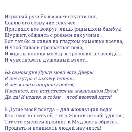
Игривый ручеёк ласкает ступни ног,
Ловлю его созвучие текучее…
Притихло всё вокруг, лишь рядышком бамбук
Шуршит, общаясь с розами пахучими…
Вот так бы и сидел на гладком камешке всегда,
И чтоб лилась прозрачная вода,
И ждать, покуда месяц остророгий не взойдёт,
И чувствовать душевный взлёт…
На самом дне Души моей есть Дверь!
В неё с утра я захожу теперь…
В неё и вас я попрошу войти,
И всякого, кто встретится на жизненном Пути!
Да, да! И кошек, и собак – чтоб веселей идти!
В Душе моей всегда – для жаждущих вода:
Кто смог испить её, тот в Жизни не заблудится,
Тот сто смертей пройдёт и Мудрость обретёт,
Прощать и понимать людей научится!