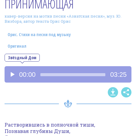
ПРИНИМАЮЩАЯ
Фотогалерея
кавер-версия на мотив песни «Азиатская песня», муз. Ю.
In English
Визбора, автор текста Орис Орис
Видео
Орис. Стихи на песни под музыку
Ииссиидиология
Оригинал
Звёздный Дом
Номера песен
Аудиоплеер
00:00
03:25
Растворившись в полночной тиши,
Познавая глубины Души,