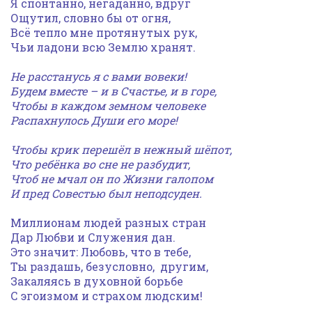
Я спонтанно, негаданно, вдруг
Ощутил, словно бы от огня,
Всё тепло мне протянутых рук,
Чьи ладони всю Землю хранят.
Не расстанусь я с вами вовеки!
Будем вместе – и в Счастье, и в горе,
Чтобы в каждом земном человеке
Распахнулось Души его море!
Чтобы крик перешёл в нежный шёпот,
Что ребёнка во сне не разбудит,
Чтоб не мчал он по Жизни галопом
И пред Совестью был неподсуден.
Миллионам людей разных стран
Дар Любви и Служения дан.
Это значит: Любовь, что в тебе,
Ты раздашь, безусловно, другим,
Закаляясь в духовной борьбе
С эгоизмом и страхом людским!