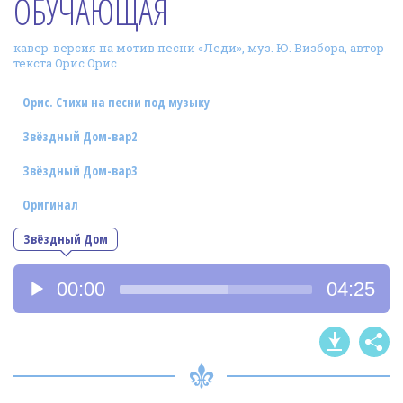
ОБУЧАЮЩАЯ
Фотогалерея
кавер-версия на мотив песни «Леди», муз. Ю. Визбора, автор
In English
текста Орис Орис
Видео
Орис. Стихи на песни под музыку
Ииссиидиология
Звёздный Дом-вар2
Звёздный Дом-вар3
Номера песен
Оригинал
Звёздный Дом
Аудиоплеер
00:00
04:25