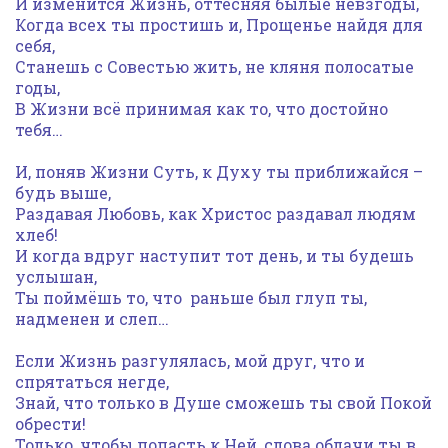
И изменится Жизнь, оттесняя былые невзгоды,
Когда всех ты простишь и, Прощенье найдя для
себя,
Станешь с Совестью жить, не кляня полосатые
годы,
В Жизни всё принимая как то, что достойно
тебя…
И, поняв Жизни Суть, к Духу ты приближайся –
будь выше,
Раздавая Любовь, как Христос раздавал людям
хлеб!
И когда вдруг наступит тот день, и ты будешь
услышан,
Ты поймёшь то, что раньше был глуп ты,
надменен и слеп…
Если Жизнь разгулялась, мой друг, что и
спрятаться негде,
Знай, что только в Душе сможешь ты свой Покой
обрести!
Только, чтобы попасть к Ней, слова облачи ты в