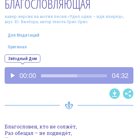
БЛАГОСЛОВЛЯЮЩАЯ
Фотогалерея
кавер-версия на мотив песни «Удел один – иди вперёд»,
In English
муз. Ю. Визбора, автор текста Орис Орис
Видео
Для Медитаций
Ииссиидиология
Оригинал
Звёздный Дом
Номера песен
Аудиоплеер
00:00
04:32
Благословен, кто не солжёт,
Раз обещал – не подведёт,