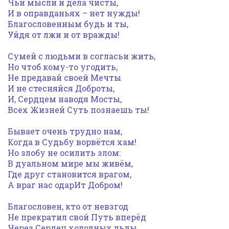
Чьи мысли и дела чисты,
И в оправданьях – нет нужды!
Благословенным будь и ты,
Уйдя от лжи и от вражды!
Сумей с людьми в согласьи жить,
Но чтоб кому-то угодить,
Не предавай своей Мечты
И не стесняйся Доброты,
И, Сердцем наводя Мосты,
Всех Жизней Суть познаешь ты!
Бывает очень трудно нам,
Когда в Судьбу ворвётся хам!
Но злобу не осилить злом:
В дуальном мире мы живём,
Где друг становится врагом,
А враг нас одарИт Добром!
Благословен, кто от невзгод
Не прекратил свой Путь вперёд
Через Сердец холодных льды,