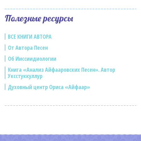
Полезные ресурсы
ВСЕ КНИГИ АВТОРА
От Автора Песен
Об Ииссиидиологии
Книга «Анализ Айфааровских Песен». Автор
Уксстуккуллур
Духовный центр Ориса «Айфаар»