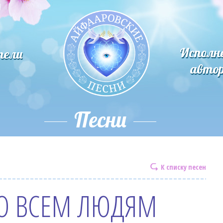
Исполн
тели
авто
Песни
К списку песен
О ВСЕМ ЛЮДЯМ