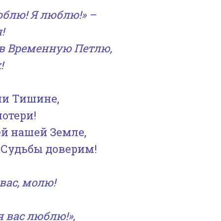
юблю! Я люблю!» –
!
тв Временную Петлю,
!
ши Тишине,
потери!
ей нашей Земле,
 Судьбы доверим!
 вас, молю!
я вас люблю!»,