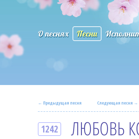
О песнях
Песни
Исполни
← Предыдущая песня
Следующая песня →
ЛЮБОВЬ К
1242