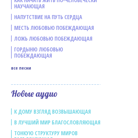
КАК НАЧАТЬ ЖИТЬ ПО-ЧЕЛОВЕЧЕСКИ
НАУЧАЮЩАЯ
НАПУТСТВИЕ НА ПУТЬ СЕРДЦА
МЕСТЬ ЛЮБОВЬЮ ПОБЕЖДАЮЩАЯ
ЛОЖЬ ЛЮБОВЬЮ ПОБЕЖДАЮЩАЯ
ГОРДЫНЮ ЛЮБОВЬЮ
ПОБЕЖДАЮЩАЯ
все песни
е
Новые аудио
К ДОМУ ВЗГЛЯД ВОЗВЫШАЮЩАЯ
В ЛУЧШИЙ МИР БЛАГОСЛОВЛЯЮЩАЯ
ТОНКУЮ СТРУКТУРУ МИРОВ