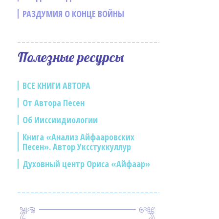
РАЗДУМИЯ О КОНЦЕ ВОЙНЫ
Полезные ресурсы
ВСЕ КНИГИ АВТОРА
От Автора Песен
Об Ииссиидиологии
Книга «Анализ Айфааровских
Песен». Автор Уксстуккуллур
Духовный центр Ориса «Айфаар»