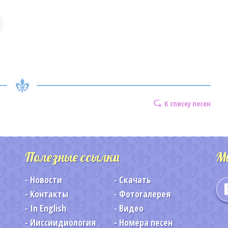
К списку песен
Полезные ссылки
М
Новости
Скачать
Контакты
Фотогалерея
In English
Видео
Ииссиидиология
Номера песен