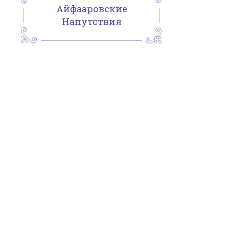
Айфааровские
Напутствия