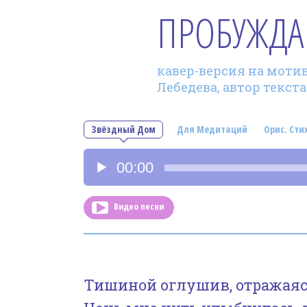
ПРОБУЖД
кавер-версия на мотив
Лебедева, автор текст
Звёздный Дом
Для Медитаций
Орис. Сти
Аудиоплеер
00:00
Видео песни
Тишиной оглушив, отражаясь