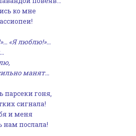
 лавандой повеяв…
или
ись ко мне
уменьшить
Кассиопеи!
громкость.
»… «Я люблю!»…
я…
лю,
 сильно манят…
ь парсеки гоня,
тких сигнала!
бя и меня
ь нам послала!