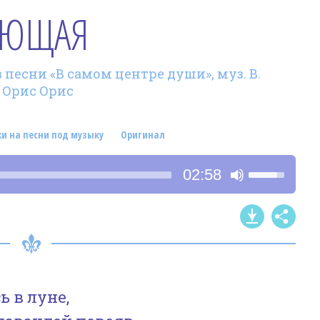
АЮЩАЯ
 песни «В самом центре души», муз. В.
а Орис Орис
хи на песни под музыку
Оригинал
Используйт
02:58
клавиши
со
стрелками
Вверх/
Вниз,
чтобы
 в луне,
увеличить