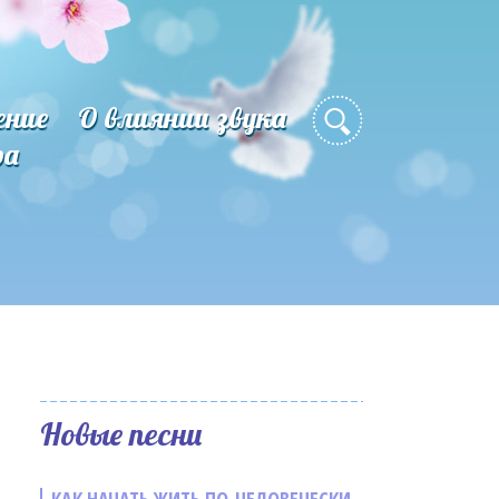
ение
О влиянии звука
ра
Новые песни