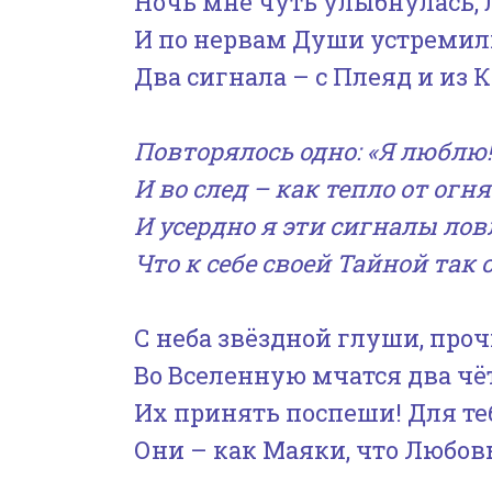
Ночь мне чуть улыбнулась,
И по нервам Души устремил
Два сигнала – с Плеяд и из 
Повторялось одно: «Я люблю!
И во след – как тепло от огн
И усердно я эти сигналы лов
Что к себе своей Тайной так
С неба звёздной глуши, проч
Во Вселенную мчатся два чё
Их принять поспеши! Для те
Они – как Маяки, что Любов