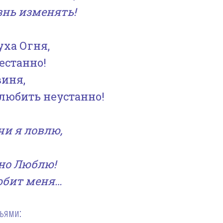
нь изменять!
ха Огня,
естанно!
виня,
любить неустанно!
очи я ловлю,
ьно Люблю!
любит меня…
зьями: