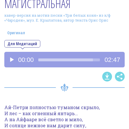
МАГИСТРАЛЬНАЯ
Фотогалерея
кавер-версия на мотив песни «Три белых коня» из к/ф
In English
«Чародеи», муз. Е. Крылатова, автор текста Орис Орис
Видео
Оригинал
Ииссиидиология
Для Медитаций
Аудиоплеер
Номера песен
00:00
02:47
Ай-Петри полностью туманом скрыло,
И лес – как огненный янтарь…
А на Айфааре всё светло и мило,
И солнце нежное нам дарит силу,