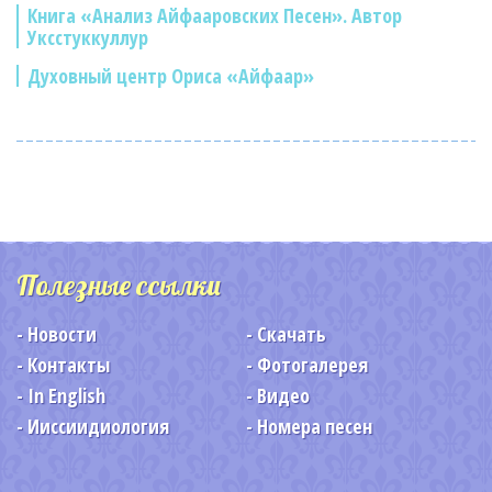
Книга «Анализ Айфааровских Песен». Автор
Уксстуккуллур
Духовный центр Ориса «Айфаар»
Полезные ссылки
Новости
Скачать
Контакты
Фотогалерея
In English
Видео
Ииссиидиология
Номера песен