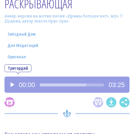
РАСКРЫВАЮЩАЯ
Фотогалерея
кавер-версия на мотив песни «Драмы больше нет», муз. Г.
In English
Дудина, автор текста Орис Орис
Видео
Звёздный Дом
Ииссиидиология
Для Медитаций
Оригинал
Номера песен
Тригордий
Аудиоплеер
00:00
03:25
Инструментал
Видео
песни