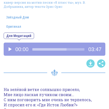
кавер-версия на мотив песни «Я плюс ты», муз. В.
Фотогалерея
Добрынина, автор текста Орис Орис
In English
Звёздный Дом
Видео
Оригинал
Ииссиидиология
Для Медитаций
Аудиоплеер
Номера песен
00:00
03:47
На зелёной ветке солнышко присело,
Мне лицо лаская лучиком своим…
С ним поговорить мне очень не терпелось,
И спросил его я: «Где Исток Любви?»