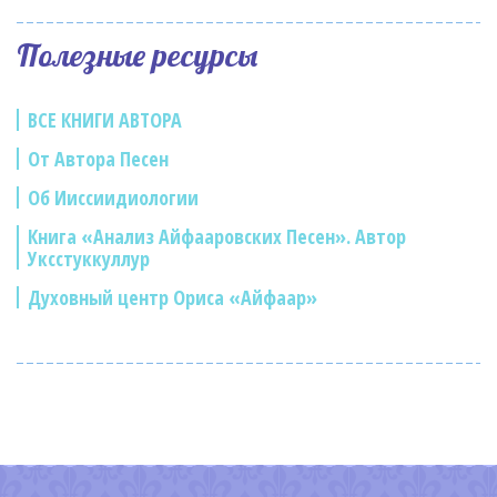
Полезные ресурсы
ВСЕ КНИГИ АВТОРА
От Автора Песен
Об Ииссиидиологии
Книга «Анализ Айфааровских Песен». Автор
Уксстуккуллур
Духовный центр Ориса «Айфаар»