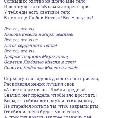
Солнышко охотно на плечо мне село
И шепнуло тихо: «В самый корень зри!
У тебя ещё есть световое тело
–
В нём ищи Любви Истоки! Всё – внутри!
Это ты, это ты
Любовь несёшь в миры земные!
Это ты, это ты
–
Исток сердечного Тепла!
Это ты, это ты
Добром творишь Миры иные,
Освятив Любовью Мысли и дела!
Освятив Любовью Мысли и дела!»
Спрыгнув на ладошку, солнышко присело,
Расправляя нежно лучики свои:
«А ещё запомни: нет Любви предела!
Значит, нет предела, чтобы зло простить!
Всем, кто обижают вслух и втихомолку,
Не старайся мстить ты, чтоб закрыли рты.
От обид и гнева будет мало толку,
А, простив врагов, мудрее станешь ты!