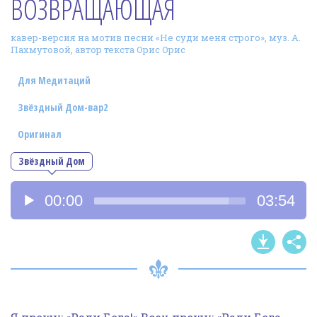
ВОЗВРАЩАЮЩАЯ
Фотогалерея
кавер-версия на мотив песни «Не суди меня строго», муз. А.
In English
Пахмутовой, автор текста Орис Орис
Видео
Для Медитаций
Ииссиидиология
Звёздный Дом-вар2
Оригинал
Номера песен
Звёздный Дом
Аудиоплеер
00:00
03:54