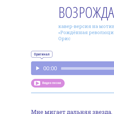
ВОЗРОЖД
кавер-версия на мотив
«Рождённая революцией
Орис
Оригинал
Аудиоплеер
00:00
Видео песни
Мне мигает дальняя звезда,