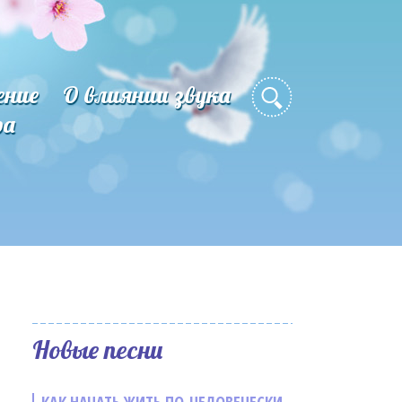
ение
О влиянии звука
ра
Новые песни