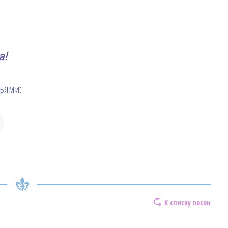
!
зьями:
К списку песен