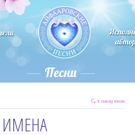
Исполн
тели
авто
Песни
К списку песен
 ИМЕНА