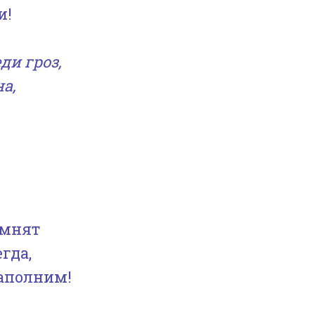
и!
ди гроз,
а,
омнят
егда,
аполним!