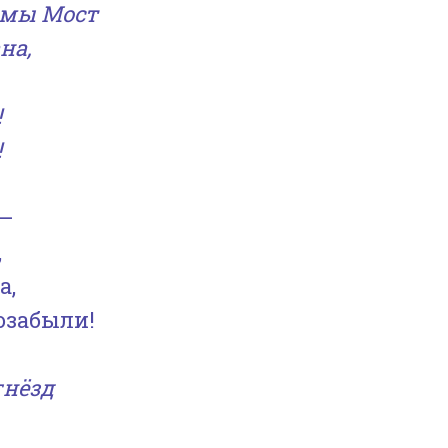
 мы Мост
на,
!
!
 –
,
а,
озабыли!
гнёзд