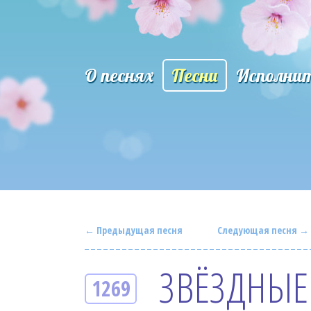
О песнях
Песни
Исполни
← Предыдущая песня
Следующая песня →
ЗВЁЗДНЫЕ
1269