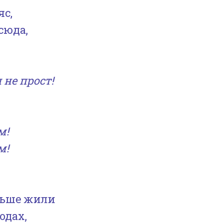
увеличить
яс,
или
сюда,
уменьшить
!
громкость.
не прост!
м!
м!
ньше жили
одах,