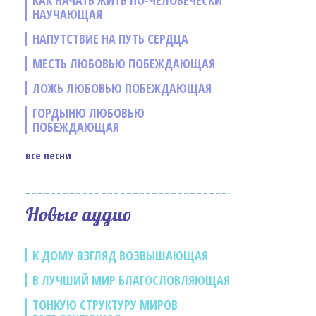
КАК НАЧАТЬ ЖИТЬ ПО-ЧЕЛОВЕЧЕСКИ
НАУЧАЮЩАЯ
НАПУТСТВИЕ НА ПУТЬ СЕРДЦА
МЕСТЬ ЛЮБОВЬЮ ПОБЕЖДАЮЩАЯ
ЛОЖЬ ЛЮБОВЬЮ ПОБЕЖДАЮЩАЯ
ГОРДЫНЮ ЛЮБОВЬЮ
ПОБЕЖДАЮЩАЯ
все песни
е
Новые аудио
К ДОМУ ВЗГЛЯД ВОЗВЫШАЮЩАЯ
В ЛУЧШИЙ МИР БЛАГОСЛОВЛЯЮЩАЯ
ТОНКУЮ СТРУКТУРУ МИРОВ