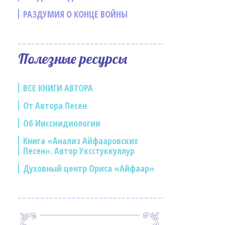
РАЗДУМИЯ О КОНЦЕ ВОЙНЫ
Полезные ресурсы
ВСЕ КНИГИ АВТОРА
От Автора Песен
Об Ииссиидиологии
Книга «Анализ Айфааровских
Песен». Автор Уксстуккуллур
Духовный центр Ориса «Айфаар»