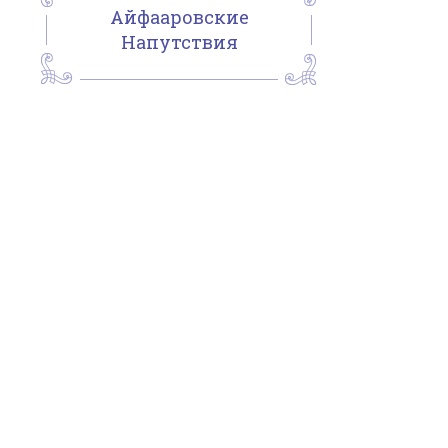
Айфааровские
Напутствия