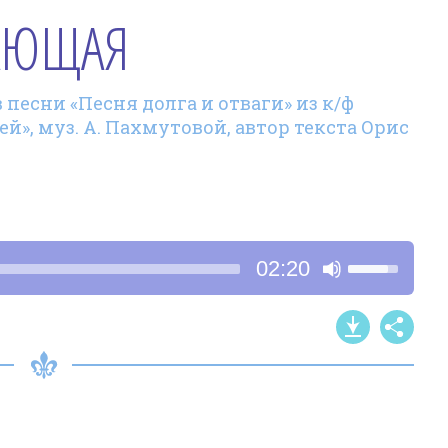
АЮЩАЯ
 песни «Песня долга и отваги» из к/ф
», муз. А. Пахмутовой, автор текста Орис
Используйт
02:20
клавиши
со
стрелками
Вверх/
Вниз,
чтобы