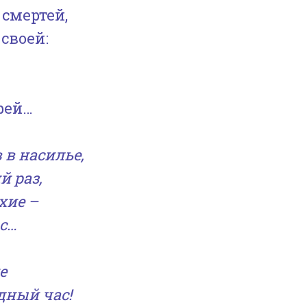
смертей,
своей:
рей…
 в насилье,
й раз,
хие –
с…
е
дный час!