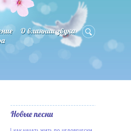
ение
О влиянии звука
ра
Новые песни