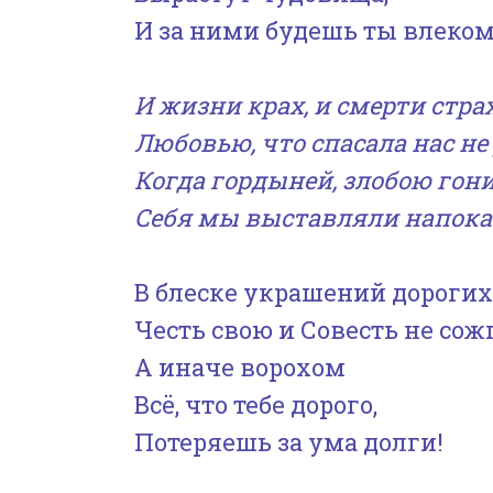
И за ними будешь ты влеком
И жизни крах, и смерти стр
Любовью, что спасала нас не 
Когда гордыней, злобою гон
Себя мы выставляли напока
В блеске украшений дорогих
Честь свою и Совесть не сож
А иначе ворохом
Всё, что тебе дорого,
Потеряешь за ума долги!