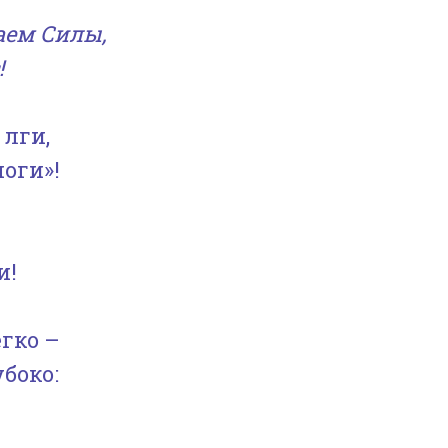
аем Силы,
!
 лги,
моги»!
и!
гко –
боко: