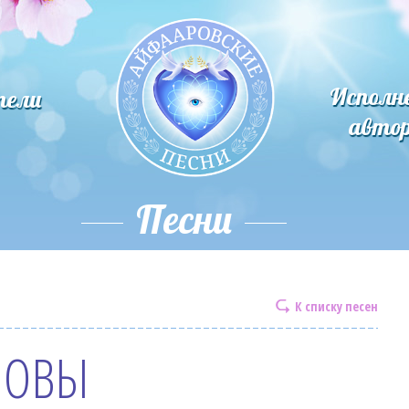
Исполн
тели
авто
Песни
К списку песен
ЛОВЫ