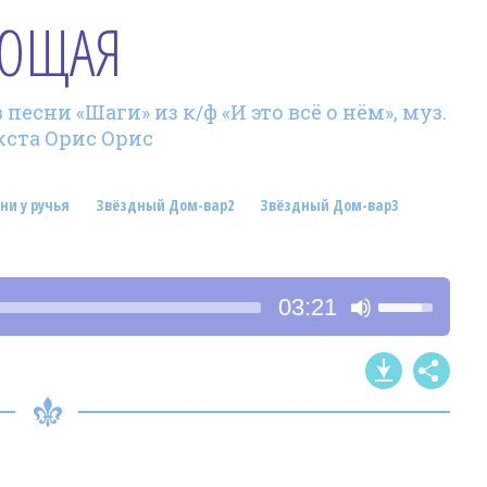
ЯЮЩАЯ
песни «Шаги» из к/ф «И это всё о нём», муз.
екста Орис Орис
ни у ручья
Звёздный Дом-вар2
Звёздный Дом-вар3
Используйт
03:21
клавиши
со
стрелками
Вверх/
Вниз,
чтобы