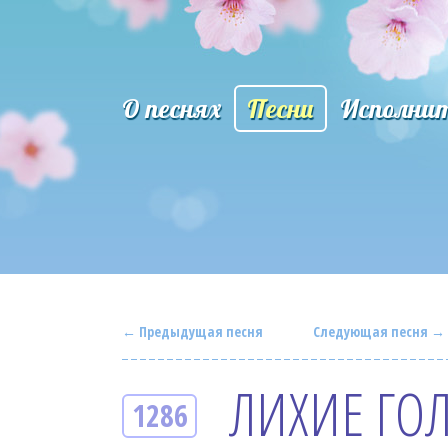
О песнях
Песни
Исполни
← Предыдущая песня
Следующая песня →
ЛИХИЕ ГО
1286