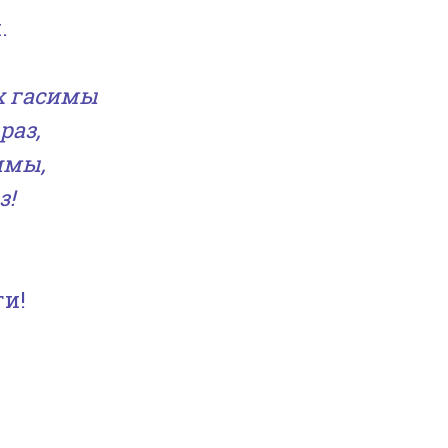
.
ах гасимы
раз,
имы,
з!
ги!