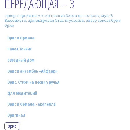
ПЕРЕДАЮЩАЯ – 3
Фотогалерея
кавер-версия на мотив песни «Охота на волков», муз. В.
In English
Высоцкого, аранжировка Стааллустонга, автор текста Орис
Орис
Видео
Орис и Ормала
Ииссиидиология
Павел Тонких
Номера песен
Звёздный Дом
Орис и ансамбль «Айфаар»
Орис. Стихи на песни у ручья
Для Медитаций
Орис и Ормала - акапелла
Оригинал
Орис