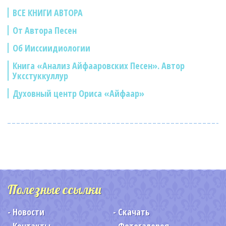
ВСЕ КНИГИ АВТОРА
От Автора Песен
Об Ииссиидиологии
Книга «Анализ Айфааровских Песен». Автор
Уксстуккуллур
Духовный центр Ориса «Айфаар»
Полезные ссылки
Новости
Скачать