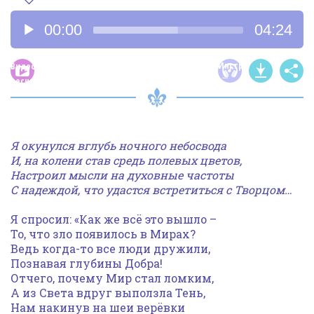
Аудиоплеер
00:00
04:24
Инструментал
Видео
песни
Я окунулся вглубь ночного небосвода
И, на колени став средь полевых цветов,
Настроил мысли на духовные частоты
С надеждой, что удастся встретиться с Творцом…
Я спросил: «Как же всё это вышло –
То, что зло появилось в Мирах?
Ведь когда-то все люди дружили,
Познавая глубины Добра!
Отчего, почему Мир стал ломким,
А из Света вдруг выползла Тень,
Нам накинув на шеи верёвки