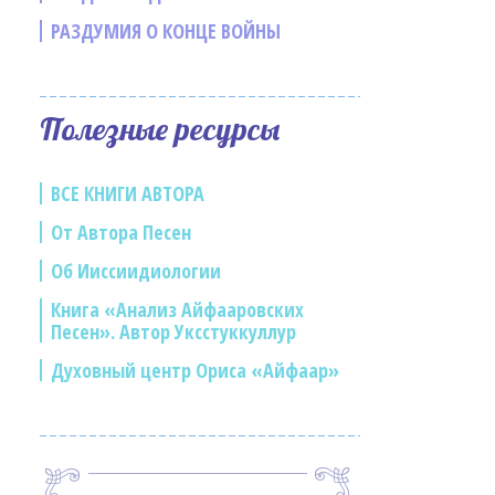
РАЗДУМИЯ О КОНЦЕ ВОЙНЫ
Полезные ресурсы
ВСЕ КНИГИ АВТОРА
От Автора Песен
Об Ииссиидиологии
Книга «Анализ Айфааровских
Песен». Автор Уксстуккуллур
Духовный центр Ориса «Айфаар»