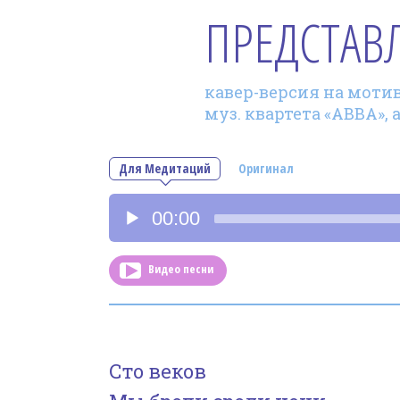
ПРЕДСТАВ
кавер-версия на мотив
муз. квартета «АВВА», 
Для Медитаций
Оригинал
Аудиоплеер
00:00
Видео песни
Сто веков