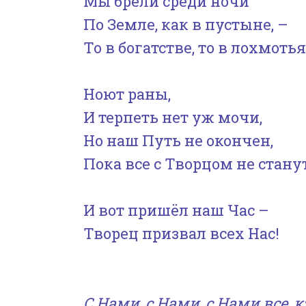
Мы брели среди ночи
По Земле, как в пустыне, –
То в богатстве, то в лохмот
Ноют раны,
И терпеть нет уж мочи,
Но наш Путь не окончен,
Пока все с Творцом не стану
И вот пришёл наш Час –
Творец призвал всех Нас!
С Нами, с Нами, с Нами все, 