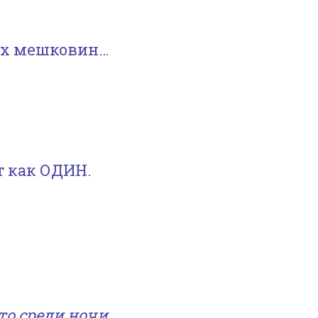
или
уменьшить
ьях мешковин…
громкость.
т как ОДИН.
кто среди ночи