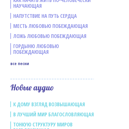
КАК НАЧАТЬ ЖИТЬ ПО-ЧЕЛОВЕЧЕСКИ
НАУЧАЮЩАЯ
НАПУТСТВИЕ НА ПУТЬ СЕРДЦА
МЕСТЬ ЛЮБОВЬЮ ПОБЕЖДАЮЩАЯ
ЛОЖЬ ЛЮБОВЬЮ ПОБЕЖДАЮЩАЯ
ГОРДЫНЮ ЛЮБОВЬЮ
ПОБЕЖДАЮЩАЯ
все песни
е
Новые аудио
К ДОМУ ВЗГЛЯД ВОЗВЫШАЮЩАЯ
В ЛУЧШИЙ МИР БЛАГОСЛОВЛЯЮЩАЯ
ТОНКУЮ СТРУКТУРУ МИРОВ