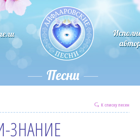
Исполн
тели
авто
Песни
К списку песен
И-ЗНАНИЕ