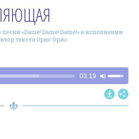
ЛЯЮЩАЯ
 песни «Dame! Dame! Dame!» в исполнении
автор текста Орис Орис
Используйт
03:19
клавиши
со
стрелками
Вверх/
Вниз,
чтобы
увеличить