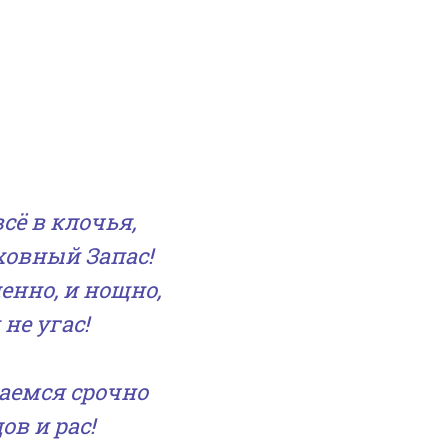
сё в клочья,
ховный Запас!
денно, и нощно,
не угас!
раемся срочно
в и рас!