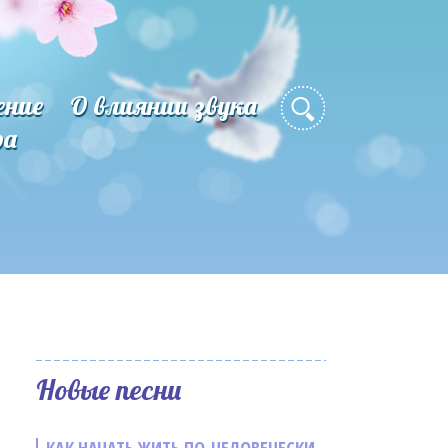
ение
О влиянии звука
ра
Новые песни