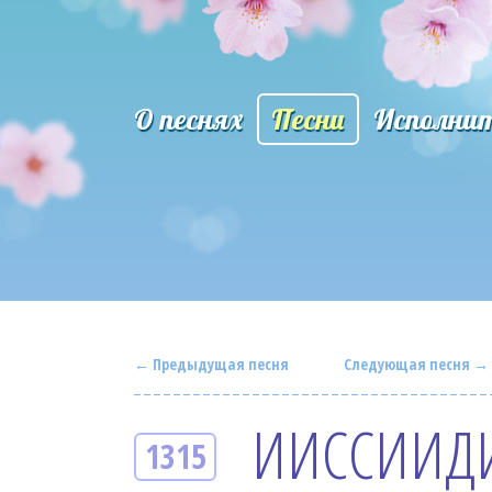
О песнях
Песни
Исполни
← Предыдущая песня
Следующая песня →
ИИССИИД
1315