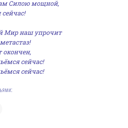
 нам Силою мощной,
сейчас!
ый Мир наш упрочит
метастаз!
 окончен,
ьёмся сейчас!
ьёмся сейчас!
зьями: