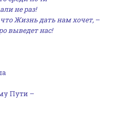
ли не раз!
что Жизнь дать нам хочет,
–
ро выведет нас!
ла
ому Пути –