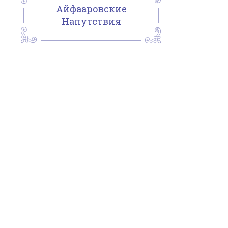
Айфааровские
Напутствия