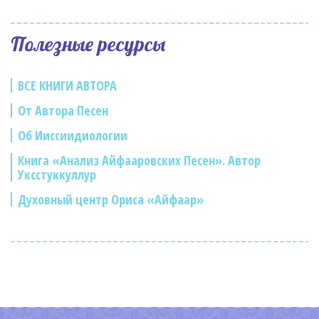
Полезные ресурсы
ВСЕ КНИГИ АВТОРА
От Автора Песен
Об Ииссиидиологии
Книга «Анализ Айфааровских Песен». Автор
Уксстуккуллур
Духовный центр Ориса «Айфаар»