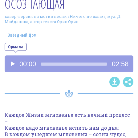
ОСОЗНАЮЩАЯ
Фотогалерея
кавер-версия на мотив песни «Ничего не жаль», муз. Д.
In English
Майданова, автор текста Орис Орис
Видео
Звёздный Дом
Ииссиидиология
Ормала
Аудиоплеер
Номера песен
00:00
02:58
Каждое Жизни мгновенье есть вечный процесс
–
Каждое надо мгновенье испить нам до дна:
В каждом ушедшем мгновении – сотни чудес,