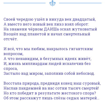
Своей чередою ушёл в никуда век двадцатый,
А вместо него новый век лихо взял оборот:
На знамени чёрном ДАИШа оскал жутковатый
Взошёл над планетой и начал смертельный
отсчёт.
И всё, что мы любим, накрылось гигантским
вопросом,
А что ненавидим, в безумных идеях живёт,
И, жизнь миллиардам людей искалечив без
спроса,
Застыло над миром, заполнив собой небосвод.
Восстала природа, предвидя конец наш суровый,
Наслав пандемией на нас сотни тысяч смертей!
Но кто победит в результате жестокого спора?
Об этом расскажут лишь слёзы седых матерей…