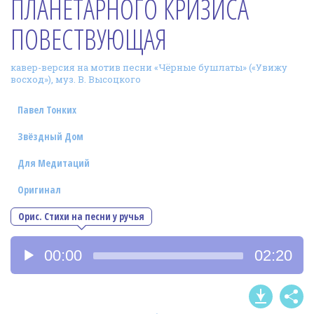
ПЛАНЕТАРНОГО КРИЗИСА
Фотогалерея
ПОВЕСТВУЮЩАЯ
In English
кавер-версия на мотив песни «Чёрные бушлаты» («Увижу
Видео
восход»), муз. В. Высоцкого
Ииссиидиология
Павел Тонких
Номера песен
Звёздный Дом
Для Медитаций
Оригинал
Орис. Стихи на песни у ручья
Аудиоплеер
00:00
02:20