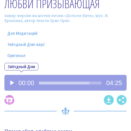
ЛЮБВИ ПРИЗЫВАЮЩАЯ
Фотогалерея
кавер-версия на мотив песни «Дольче Вита», муз. И.
In English
Брылина, автор текста Орис Орис
Видео
Для Медитаций
Ииссиидиология
Звёздный Дом-вар2
Оригинал
Номера песен
Звёздный Дом
Аудиоплеер
00:00
04:25
Видео
песни