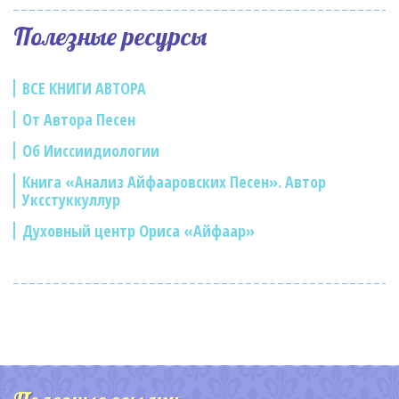
Полезные ресурсы
ВСЕ КНИГИ АВТОРА
От Автора Песен
Об Ииссиидиологии
Книга «Анализ Айфааровских Песен». Автор
Уксстуккуллур
Духовный центр Ориса «Айфаар»