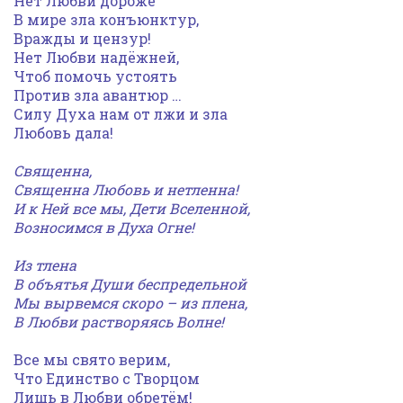
Нет Любви дороже
В мире зла конъюнктур,
Вражды и цензур!
Нет Любви надёжней,
Чтоб помочь устоять
Против зла авантюр …
Силу Духа нам от лжи и зла
Любовь дала!
Священна,
Священна Любовь и нетленна!
И к Ней все мы, Дети Вселенной,
Возносимся в Духа Огне!
Из тлена
В объятья Души беспредельной
Мы вырвемся скоро – из плена,
В Любви растворяясь Волне!
Все мы свято верим,
Что Единство с Творцом
Лишь в Любви обретём!