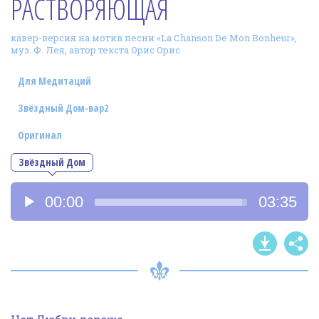
РАСТВОРЯЮЩАЯ
Фотогалерея
кавер-версия на мотив песни «La Chanson De Mon Bonheur»,
In English
муз. Ф. Лея, автор текста Орис Орис
Видео
Для Медитаций
Ииссиидиология
Звёздный Дом-вар2
Оригинал
Номера песен
Звёздный Дом
Аудиоплеер
00:00
03:35