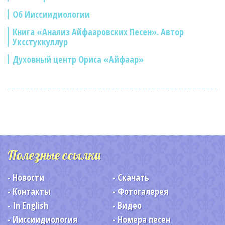
Об Ииссиидиологии
Книга «Анализ Айфааровских Песен». Автор
Уксстуккуллур
Духовный центр Ориса «Айфаар»
Полезные ссылки
Новости
Скачать
Контакты
Фотогалерея
In English
Видео
Ииссиидиология
Номера песен