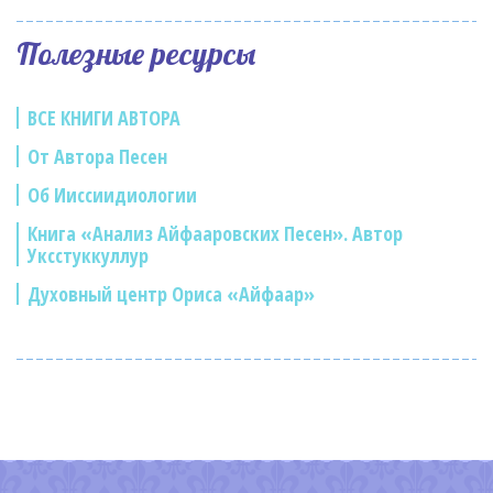
Полезные ресурсы
ВСЕ КНИГИ АВТОРА
От Автора Песен
Об Ииссиидиологии
Книга «Анализ Айфааровских Песен». Автор
Уксстуккуллур
Духовный центр Ориса «Айфаар»