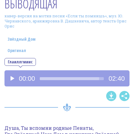
ВЫВОДЯЩАЯ
Фотогалерея
кавер-версия на мотив песни «Если ты помнишь», муз. Ю.
In English
Чернавского, аранжировка В. Дашкевича, автор текста Орис
Орис
Видео
Звёздный Дом
Ииссиидиология
Оригинал
Номера песен
Глаиллгмиис
Аудиоплеер
00:00
02:40
Душа, Ты вспомни родные Пенаты,