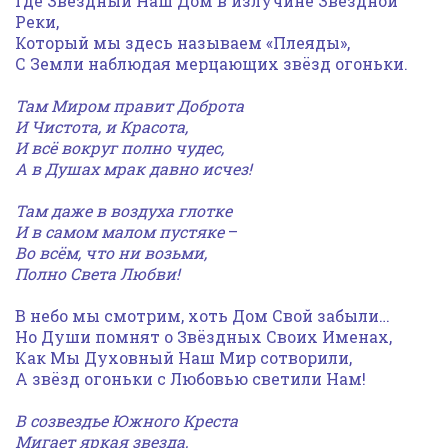
Где Звёздный Наш Дом в излучине Звёздной
Реки,
Который мы здесь называем «Плеяды»,
С Земли наблюдая мерцающих звёзд огоньки.
Там Миром правит Доброта
И Чистота, и Красота,
И всё вокруг полно чудес,
А в Душах мрак давно исчез!
Там даже в воздуха глотке
И в самом малом пустяке
–
Во всём, что ни возьми,
Полно Света Любви!
В небо мы смотрим, хоть Дом Свой забыли…
Но Души помнят о Звёздных Своих Именах,
Как Мы Духовный Наш Мир сотворили,
А звёзд огоньки с Любовью светили Нам!
В созвездье Южного Креста
Мигает яркая звезда,