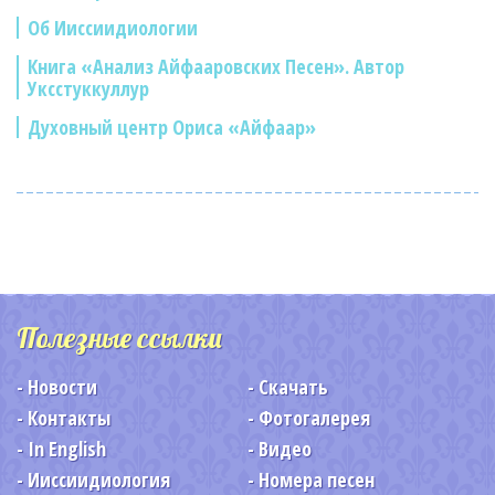
Об Ииссиидиологии
Книга «Анализ Айфааровских Песен». Автор
Уксстуккуллур
Духовный центр Ориса «Айфаар»
Полезные ссылки
Новости
Скачать
Контакты
Фотогалерея
In English
Видео
Ииссиидиология
Номера песен