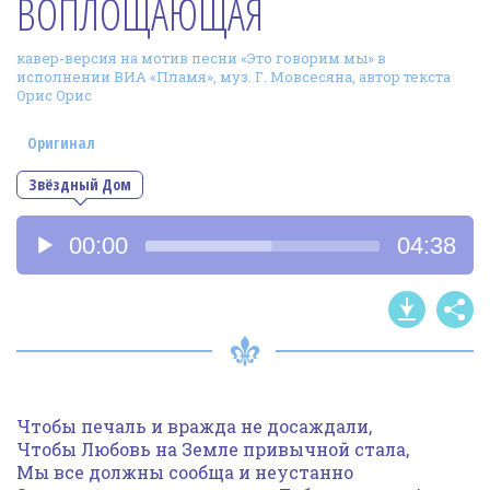
ВОПЛОЩАЮЩАЯ
Фотогалерея
кавер-версия на мотив песни «Это говорим мы» в
In English
исполнении ВИА «Пламя», муз. Г. Мовсесяна, автор текста
Орис Орис
Видео
Оригинал
Ииссиидиология
Звёздный Дом
Номера песен
Аудиоплеер
00:00
04:38
Чтобы печаль и вражда не досаждали,
Чтобы Любовь на Земле привычной стала,
Мы все должны сообща и неустанно