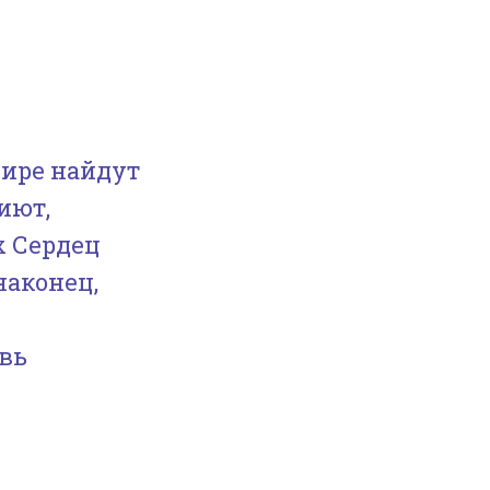
Мире найдут
иют,
х Сердец
наконец,
вь