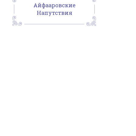
Айфааровские
Напутствия