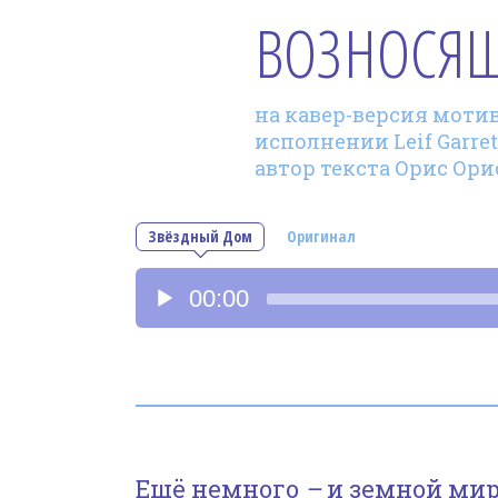
ВОЗНОСЯ
на кавер-версия мотив 
исполнении Leif Garrett
автор текста Орис Ори
Звёздный Дом
Оригинал
Аудиоплеер
00:00
Ещё немного
–
и земной мир