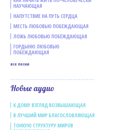
КАК НАЧАТЬ ЖИТЬ ПО-ЧЕЛОВЕЧЕСКИ
НАУЧАЮЩАЯ
НАПУТСТВИЕ НА ПУТЬ СЕРДЦА
МЕСТЬ ЛЮБОВЬЮ ПОБЕЖДАЮЩАЯ
ЛОЖЬ ЛЮБОВЬЮ ПОБЕЖДАЮЩАЯ
ГОРДЫНЮ ЛЮБОВЬЮ
ПОБЕЖДАЮЩАЯ
все песни
е
Новые аудио
К ДОМУ ВЗГЛЯД ВОЗВЫШАЮЩАЯ
В ЛУЧШИЙ МИР БЛАГОСЛОВЛЯЮЩАЯ
ТОНКУЮ СТРУКТУРУ МИРОВ