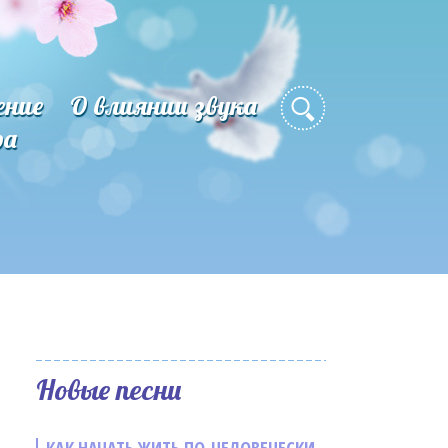
ение
О влиянии звука
ра
Новые песни