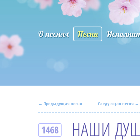
О песнях
Песни
Исполни
← Предыдущая песня
Следующая песня →
НАШИ ДУШ
1468