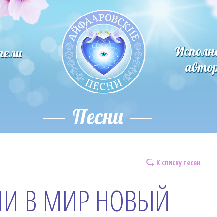
Исполн
тели
авто
Песни
К списку песен
И В МИР НОВЫЙ