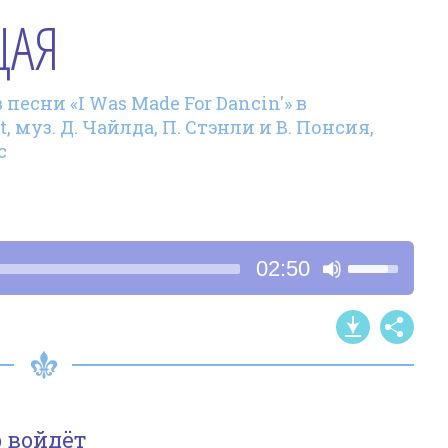
ЩАЯ
песни «I Was Made For Dancin'» в
, муз. Д. Чайлда, П. Стэнли и В. Понсия,
с
Используйт
02:50
клавиши
со
стрелками
Вверх/
Вниз,
чтобы
 войдёт