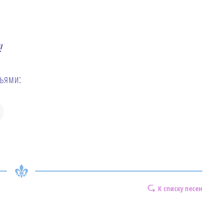
!
зьями:
К списку песен