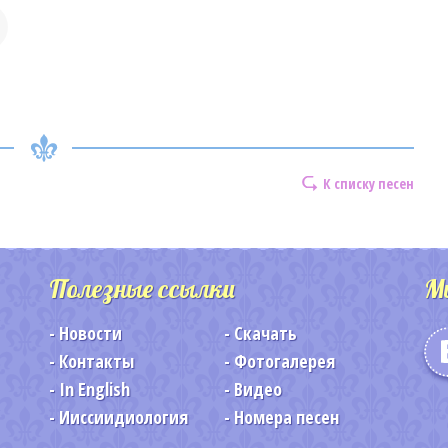
К списку песен
Полезные ссылки
М
Новости
Скачать
Контакты
Фотогалерея
In English
Видео
Ииссиидиология
Номера песен