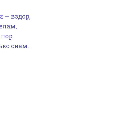
и – вздор,
елам,
 пор
лько снам…