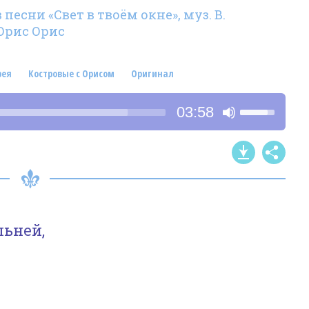
песни «Свет в твоём окне», муз. В.
 Орис Орис
рея
Костровые с Орисом
Оригинал
Используйт
03:58
клавиши
со
стрелками
Вверх/
Вниз,
чтобы
льней,
увеличить
или
уменьшить
громкость.