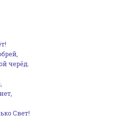
,
т!
обрей,
ой черёд.
,
нет,
лько Свет!