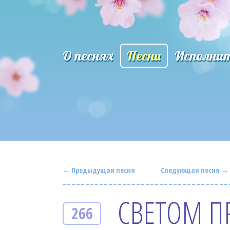
О песнях
Песни
Исполни
← Предыдущая песня
Следующая песня →
СВЕТОМ П
266