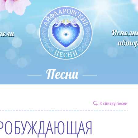
Исполн
тели
авто
Песни
К списку песен
РОБУЖДАЮЩАЯ