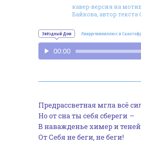
кавер-версия на мотив 
Байкова, автор текста
Звёздный Дом
Лиирргммииллисс и Саантоф
Аудиоплеер
00:00
Предрассветная мгла всё си
Но от сна ты себя сбереги
–
В наважденье химер и теней
От Себя не беги, не беги!