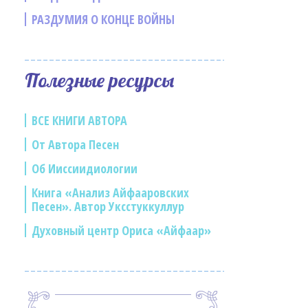
РАЗДУМИЯ О КОНЦЕ ВОЙНЫ
Полезные ресурсы
ВСЕ КНИГИ АВТОРА
От Автора Песен
Об Ииссиидиологии
Книга «Анализ Айфааровских
Песен». Автор Уксстуккуллур
Духовный центр Ориса «Айфаар»