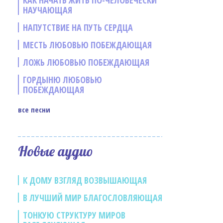
КАК НАЧАТЬ ЖИТЬ ПО-ЧЕЛОВЕЧЕСКИ
НАУЧАЮЩАЯ
НАПУТСТВИЕ НА ПУТЬ СЕРДЦА
МЕСТЬ ЛЮБОВЬЮ ПОБЕЖДАЮЩАЯ
ЛОЖЬ ЛЮБОВЬЮ ПОБЕЖДАЮЩАЯ
е
ГОРДЫНЮ ЛЮБОВЬЮ
ПОБЕЖДАЮЩАЯ
все песни
Новые аудио
К ДОМУ ВЗГЛЯД ВОЗВЫШАЮЩАЯ
В ЛУЧШИЙ МИР БЛАГОСЛОВЛЯЮЩАЯ
ТОНКУЮ СТРУКТУРУ МИРОВ