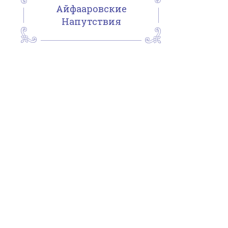
Айфааровские
Напутствия